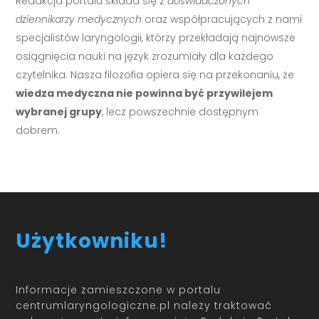
Redakcja portalu składa się z
doświadczonych
dziennikarzy medycznych
oraz współpracujących z nami
specjalistów laryngologii, którzy przekładają najnowsze
osiągnięcia nauki na język zrozumiały dla każdego
czytelnika. Nasza filozofia opiera się na przekonaniu, że
wiedza medyczna nie powinna być przywilejem
wybranej grupy
, lecz powszechnie dostępnym
dobrem.
Użytkowniku!
Informacje zamieszczone w portalu
centrumlaryngologiczne.pl należy traktować