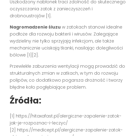
Uszkodzony nabłonek traci zdolność do skutecznego
oczyszczania zatok z zanieczyszczeń i
drobnoustrojów [1].
Nagromadzenie śluzu
w zatokach stanowi idealne
podłoże dla rozwoju bakterii i wirusów. Zalegające
wydzieliny nie tylko sprzyjają infekcjom, ale także
mechanicznie uciskają tkanki, nasilając dolegliwości
bólowe [1][2].
Przewlekłe zaburzenia wentylacji mogą prowadzić do
strukturalnych zmian w zatkach, w tym do rozwoju
polipów, co dodatkowo pogarsza drożność i tworzy
błędne koło pogłębiające problem.
Źródła:
[1] https://hitaxafast.pl/alergiczne-zapalenie-zatok-
jak-je-rozpoznac-i-leczyc/
[2] https://medicept.pl/alergiczne-zapalenie-zatok-