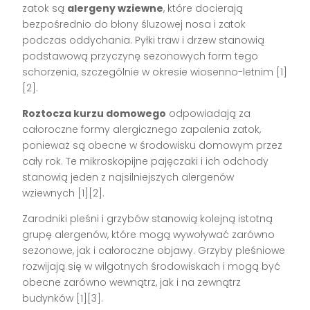
zatok są
alergeny wziewne
, które docierają
bezpośrednio do błony śluzowej nosa i zatok
podczas oddychania. Pyłki traw i drzew stanowią
podstawową przyczynę sezonowych form tego
schorzenia, szczególnie w okresie wiosenno-letnim [1]
[2].
Roztocza kurzu domowego
odpowiadają za
całoroczne formy alergicznego zapalenia zatok,
ponieważ są obecne w środowisku domowym przez
cały rok. Te mikroskopijne pajęczaki i ich odchody
stanowią jeden z najsilniejszych alergenów
wziewnych [1][2].
Zarodniki pleśni i grzybów stanowią kolejną istotną
grupę alergenów, które mogą wywoływać zarówno
sezonowe, jak i całoroczne objawy. Grzyby pleśniowe
rozwijają się w wilgotnych środowiskach i mogą być
obecne zarówno wewnątrz, jak i na zewnątrz
budynków [1][3].