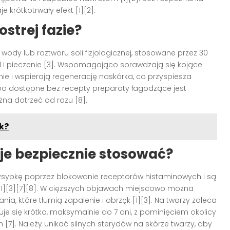
 krótkotrwały efekt [1][2].
strej fazie?
dy lub roztworu soli fizjologicznej, stosowane przez 30
ąd i pieczenie [3]. Wspomagająco sprawdzają się kojące
nie i wspierają regenerację naskórka, co przyspiesza
e po dostępne bez recepty preparaty łagodzące jest
na dotrzeć od razu [8].
k?
k je bezpiecznie stosować?
ysypkę poprzez blokowanie receptorów histaminowych i są
 [1][3][7][8]. W cięższych objawach miejscowo można
łania, które tłumią zapalenie i obrzęk [1][3]. Na twarzy zaleca
je się krótko, maksymalnie do 7 dni, z pominięciem okolicy
[7]. Należy unikać silnych sterydów na skórze twarzy, aby