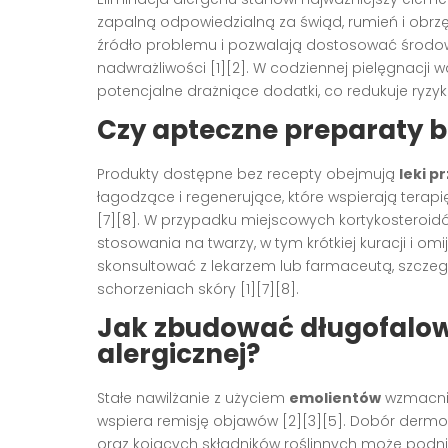
zapalną odpowiedzialną za świąd, rumień i obrz
źródło problemu i pozwalają dostosować środowi
nadwrażliwości [1][2]. W codziennej pielęgnacji 
potencjalne drażniące dodatki, co redukuje ryzyko
Czy apteczne preparaty b
Produkty dostępne bez recepty obejmują
leki p
łagodzące i regenerujące, które wspierają terap
[7][8]. W przypadku miejscowych kortykosteroid
stosowania na twarzy, w tym krótkiej kuracji i o
skonsultować z lekarzem lub farmaceutą, szczeg
schorzeniach skóry [1][7][8].
Jak zbudować długofalową
alergicznej?
Stałe nawilżanie z użyciem
emolientów
wzmacnia
wspiera remisję objawów [2][3][5]. Dobór derm
oraz kojących składników roślinnych może podni