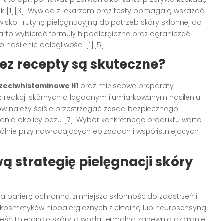
ęk [1][3]. Wywiad z lekarzem oraz testy pomagają wskazać
sko i rutynę pielęgnacyjną do potrzeb skóry skłonnej do
warto wybierać formuły hipoalergiczne oraz ograniczać
 nasilenia dolegliwości [1][5].
ez recepty są skuteczne?
rzeciwhistaminowe H1
oraz miejscowe preparaty
ię reakcji skórnych o łagodnym i umiarkowanym nasileniu
ów należy ściśle przestrzegać zasad bezpiecznego
mijania okolicy oczu [7]. Wybór konkretnego produktu warto
ólnie przy nawracających epizodach i współistniejących
 strategię pielęgnacji skóry
 barierę ochronną, zmniejsza skłonność do zaostrzeń i
okosmetyków hipoalergicznych z ektoiną lub neurosensyną
eść tolerancję skóry, a woda termalna zapewnia działanie