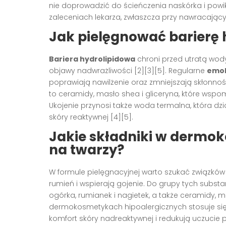
nie doprowadzić do ścieńczenia naskórka i powik
zaleceniach lekarza, zwłaszcza przy nawracającyc
Jak pielęgnować barierę 
Bariera hydrolipidowa
chroni przed utratą wody
objawy nadwrażliwości [2][3][5]. Regularne
emol
poprawiają nawilżenie oraz zmniejszają skłonność
to ceramidy, masło shea i gliceryna, które wspom
Ukojenie przynosi także woda termalna, która dz
skóry reaktywnej [4][5].
Jakie składniki w dermo
na twarzy?
W formule pielęgnacyjnej warto szukać związków 
rumień i wspierają gojenie. Do grupy tych substanc
ogórka, rumianek i nagietek, a także ceramidy, m
dermokosmetykach hipoalergicznych stosuje si
komfort skóry nadreaktywnej i redukują uczucie 