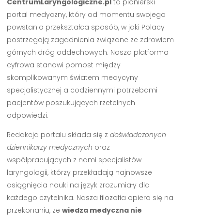
CentrumLaryngologiczne.pl
to pionierski
portal medyczny, który od momentu swojego
powstania przekształca sposób, w jaki Polacy
postrzegają zagadnienia związane ze zdrowiem
górnych dróg oddechowych. Nasza platforma
cyfrowa stanowi pomost między
skomplikowanym światem medycyny
specjalistycznej a codziennymi potrzebami
pacjentów poszukujących rzetelnych
odpowiedzi.
Redakcja portalu składa się z
doświadczonych
dziennikarzy medycznych
oraz
współpracujących z nami specjalistów
laryngologii, którzy przekładają najnowsze
osiągnięcia nauki na język zrozumiały dla
każdego czytelnika. Nasza filozofia opiera się na
przekonaniu, że
wiedza medyczna nie