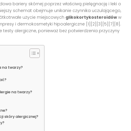
wa bariery skórnej poprzez właściwą pielęgnację i leki o
zniejszy schemat obejmuje unikanie czynnika uczulającego,
krótkotrwałe użycie miejscowych
glikokortykosteroidów
w
presy i dermokosmetyki hipoalergiczne [1][2][3][5][7][8].
 testy alergiczne, ponieważ bez potwierdzenia przyczyny
a na twarzy?
wać?
ergie na twarzy?
zne?
i skóry alergicznej?
zy?