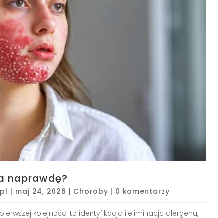
ga naprawdę?
pl
|
maj 24, 2026
|
Choroby
|
0 komentarzy
pierwszej kolejności to identyfikacja i eliminacja alergenu,