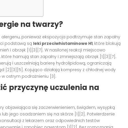
ergie na twarzy?
ie alergenu, ponieważ ekspozycja podtrzymuje stan zapalny
ości podstawą są
leki przeciwhistaminowe H1
, które blokują
ień i obrzęk [1][3][7]. W nasilonej reakcji miejscowo
które hamują stan zapalny i zmniejszają obrzęk [1][3][7].
nerują i uszczelniają barierę hydrolipidową, ograniczają
d [2][3][5]. Kojująco działają kompresy z chłodnej wody
gę w ostrym podrażnieniu [3].
ić przyczynę uczulenia na
óry objawiająca się zaczerwienieniem, świądem, wysypką
ub jego osadzaniem się na skórze [1][2]. Potwierdzenie
onsultacji z lekarzem oraz odpowiednich testów
ępowanie i zapobiec nawrotom [1][2]. Bez rozpoznania