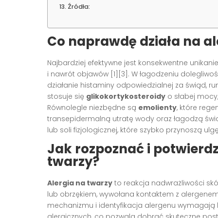
Źródła:
Co naprawdę działa na al
Najbardziej efektywne jest konsekwentne unikan
i nawrót objawów [1][3]. W łagodzeniu dolegliw
działanie histaminy odpowiedzialnej za świąd, rum
stosuje się
glikokortykosteroidy
o słabej mocy, 
Równolegle niezbędne są
emolienty
, które rege
transepidermalną utratę wody oraz łagodzą świą
lub soli fizjologicznej, które szybko przynoszą ul
Jak rozpoznać i potwierdz
twarzy?
Alergia na twarzy
to reakcja nadwrażliwości sk
lub obrzękiem, wywołana kontaktem z alergenem l
mechanizmu i identyfikacja alergenu wymagają k
alergicznych, co pozwala dobrać skuteczne post