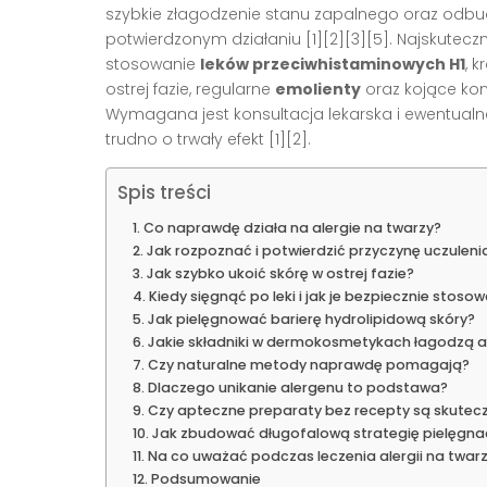
szybkie złagodzenie stanu zapalnego oraz odbudo
potwierdzonym działaniu [1][2][3][5]. Najskutec
stosowanie
leków przeciwhistaminowych H1
, 
ostrej fazie, regularne
emolienty
oraz kojące kom
Wymagana jest konsultacja lekarska i ewentualne
trudno o trwały efekt [1][2].
Spis treści
Co naprawdę działa na alergie na twarzy?
Jak rozpoznać i potwierdzić przyczynę uczuleni
Jak szybko ukoić skórę w ostrej fazie?
Kiedy sięgnąć po leki i jak je bezpiecznie stoso
Jak pielęgnować barierę hydrolipidową skóry?
Jakie składniki w dermokosmetykach łagodzą al
Czy naturalne metody naprawdę pomagają?
Dlaczego unikanie alergenu to podstawa?
Czy apteczne preparaty bez recepty są skutec
Jak zbudować długofalową strategię pielęgnacj
Na co uważać podczas leczenia alergii na twar
Podsumowanie