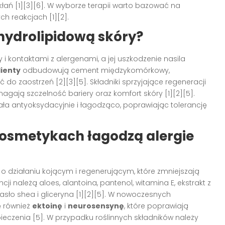
łań [1][3][6]. W wyborze terapii warto bazować na
h reakcjach [1][2].
hydrolipidową skóry?
 i kontaktami z alergenami, a jej uszkodzenie nasila
ienty
odbudowują cement międzykomórkowy,
 do zaostrzeń [2][3][5]. Składniki sprzyjające regeneracji
agają szczelność bariery oraz komfort skóry [1][2][5].
iała antyoksydacyjnie i łagodząco, poprawiając tolerancję
kosmetykach łagodzą alergie
o działaniu kojącym i regenerującym, które zmniejszają
ji należą aloes, alantoina, pantenol, witamina E, ekstrakt z
asło shea i gliceryna [1][2][5]. W nowoczesnych
ę również
ektoinę
i
neurosensynę
, które poprawiają
pieczenia [5]. W przypadku roślinnych składników należy