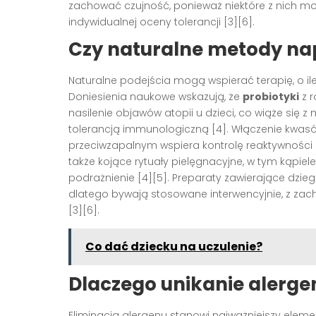
zachować czujność, ponieważ niektóre z nich 
indywidualnej oceny tolerancji [3][6].
Czy naturalne metody n
Naturalne podejścia mogą wspierać terapię, o il
Doniesienia naukowe wskazują, że
probiotyki
z 
nasilenie objawów atopii u dzieci, co wiąże się z
tolerancją immunologiczną [4]. Włączenie kwasó
przeciwzapalnym wspiera kontrolę reaktywności 
także kojące rytuały pielęgnacyjne, w tym kąpiele
podrażnienie [4][5]. Preparaty zawierające dzie
dlatego bywają stosowane interwencyjnie, z zac
[3][6].
Co dać dziecku na uczulenie?
Dlaczego unikanie alerge
Eliminacja alergenu stanowi najważniejszy eleme