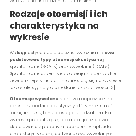
wskazuje na uszkodzenie struktur ślimaka.
Rodzaje otoemisji i ich
charakterystyka na
wykresie
W diagnostyce audiologicznej wyróżnia się
dwa
podstawowe typy otoemisji akustycznej
:
spontaniczne (SOAEs) oraz wywołane (EOAEs).
Spontaniczne otoemisje pojawiają się bez żadnej
zewnętrznej stymulacji i manifestują się na wykresie
jako stałe sygnały o określonej częstotliwości [3].
Otoemisje wywołane
stanowią odpowiedź na
określony bodziec akustyczny, który może mieć
formę impulsu, tonu prostego lub dwutonu. Na
wykresie prezentują się jako reakcja czasowo
skorelowana z podanym bodźcem. Amplituda i
charakterystyka częstotliwościowa wywołanych