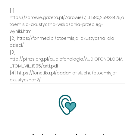
[1]
https://zdrowie.gazeta.pl/Zdrowie/7,101580,25923425,o
toemisja-akustyczna-wskazania-przebieg-
wyniki.html
[2] https://fonmed.pl/otoemisja-akustyczna-dla-
dzieci/
[3]
http://ptnzs.org.pl/audiofonologia/AUDIOFONOLOGIA
_TOM_VII_1995/art1.pdf
[4] https://fonetika.pl/badania-sluchu/otoemisja-
akustyczna-2/