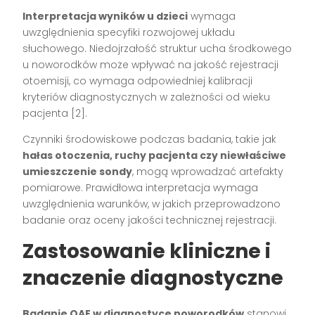
Interpretacja wyników u dzieci
wymaga
uwzględnienia specyfiki rozwojowej układu
słuchowego. Niedojrzałość struktur ucha środkowego
u noworodków może wpływać na jakość rejestracji
otoemisji, co wymaga odpowiedniej kalibracji
kryteriów diagnostycznych w zależności od wieku
pacjenta [2].
Czynniki środowiskowe podczas badania, takie jak
hałas otoczenia, ruchy pacjenta czy niewłaściwe
umieszczenie sondy
, mogą wprowadzać artefakty
pomiarowe. Prawidłowa interpretacja wymaga
uwzględnienia warunków, w jakich przeprowadzono
badanie oraz oceny jakości technicznej rejestracji.
Zastosowanie kliniczne i
znaczenie diagnostyczne
Badanie OAE w diagnostyce noworodków
stanowi