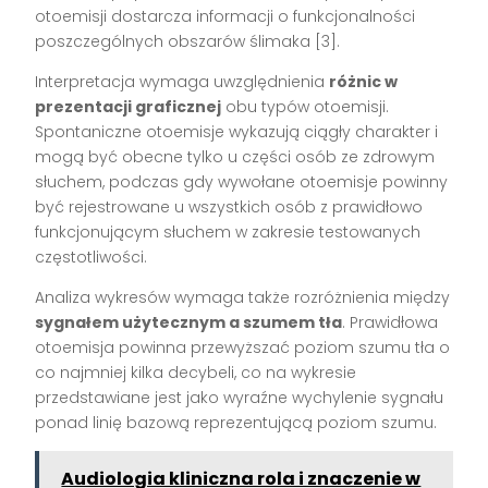
otoemisji dostarcza informacji o funkcjonalności
poszczególnych obszarów ślimaka [3].
Interpretacja wymaga uwzględnienia
różnic w
prezentacji graficznej
obu typów otoemisji.
Spontaniczne otoemisje wykazują ciągły charakter i
mogą być obecne tylko u części osób ze zdrowym
słuchem, podczas gdy wywołane otoemisje powinny
być rejestrowane u wszystkich osób z prawidłowo
funkcjonującym słuchem w zakresie testowanych
częstotliwości.
Analiza wykresów wymaga także rozróżnienia między
sygnałem użytecznym a szumem tła
. Prawidłowa
otoemisja powinna przewyższać poziom szumu tła o
co najmniej kilka decybeli, co na wykresie
przedstawiane jest jako wyraźne wychylenie sygnału
ponad linię bazową reprezentującą poziom szumu.
Audiologia kliniczna rola i znaczenie w