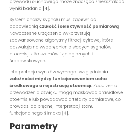
przewodu słuchowego może znacząco zniekształcać
wyniki badania [4].
System analizy sygnału musi zapewniać
odpowiednią
czułość i selektywność pomiarową
.
Nowoczesne urządzenia wykorzystują
zaawansowane algorytmy filtracji cyfrowej, które
pozwalają na wyodrębnienie słabych sygnałów
otoemisji z tła szumów fizjologicznych i
środowiskowych.
Interpretacja wyników wymaga uwzględnienia
zależności między funkcjonowaniem ucha
środkowego a rejestracją otoemisji
. Zaburzenia
przewodzenia dźwięku mogą maskować prawidłowe
otoemisje lub powodować artefakty pomiarowe, co
prowadzi do błędnej interpretacji stanu
funkcjonalnego ślimaka [4].
Parametry