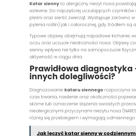
Katar sienny
to alergiczny nieżyt nosa powstaj
wziewne. Do najczęściej uczulających czynników n
pleśni oraz sierść zwierząt. Występuje zarówno 
pylenia roślin) jak i całorocznej, gdy źródłem
Typowe objawy obejmują napadowe kichanie, wod
oczu oraz uczucie niedrożności nosa. Objawy cz
sienny wpływa nie tylko na samopoczucie fizyczne
aktywność w ciągu dnia.
Prawidłowa diagnostyka —
innych dolegliwości?
Diagnozowanie
kataru siennego
rozpoczyna si
czas trwania, nasilenie oraz okoliczności pojawi
skórne lub oznaczenie stężenia swoistych przeciw
niealergicznymi przyczynami nieżytu nosa (NARES
różnią się przebiegiem i wymagają odmiennego
Jak leczyć katar sienny w codziennym