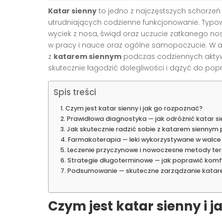
Katar sienny
to jedno z najczęstszych schorze
utrudniających codzienne funkcjonowanie. Typo
wyciek z nosa, świąd oraz uczucie zatkanego n
w pracy i nauce oraz ogólne samopoczucie. W a
z
katarem siennym
podczas codziennych aktywno
skutecznie łagodzić dolegliwości i dążyć do po
Spis treści
Czym jest katar sienny i jak go rozpoznać?
Prawidłowa diagnostyka — jak odróżnić katar si
Jak skutecznie radzić sobie z katarem sienny
Farmakoterapia — leki wykorzystywane w walce
Leczenie przyczynowe i nowoczesne metody te
Strategie długoterminowe — jak poprawić komf
Podsumowanie — skuteczne zarządzanie katar
Czym jest katar sienny i 