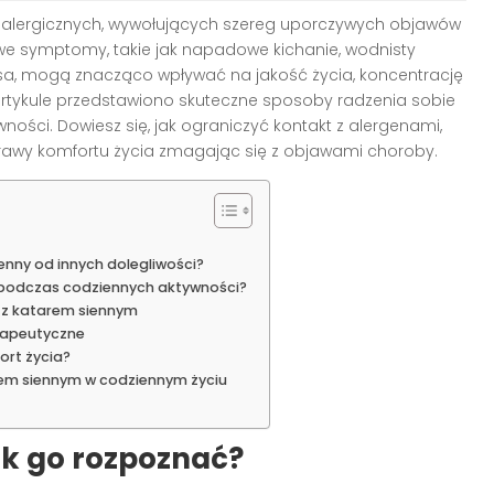
ń alergicznych, wywołujących szereg uporczywych objawów
we symptomy, takie jak napadowe kichanie, wodnisty
osa, mogą znacząco wpływać na jakość życia, koncentrację
rtykule przedstawiono skuteczne sposoby radzenia sobie
ści. Dowiesz się, jak ograniczyć kontakt z alergenami,
prawy komfortu życia zmagając się z objawami choroby.
enny od innych dolegliwości?
m podczas codziennych aktywności?
 z katarem siennym
rapeutyczne
ort życia?
em siennym w codziennym życiu
jak go rozpoznać?