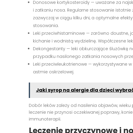
Donosowe kortykosteroidy — uważane za najsku
i zatkaniu nosa. Regularne stosowanie istotnie
zazwyczaj w ciągu kilku dni, a optymalne efek
stosowania.
Leki przeciwhistaminowe — zarówno doustne, ja
kichanie i wodnistą wydzielinę. Współczesne le
Dekongestanty — leki obkurczające śluzówkę n
przypadku nasilonego zatkania nosowych pr
Leki przeciwleukotrienowe — wykorzystywane w
astmie oskrzelowej.
Jaki syrop na alergie dla dzieci wybra
Dobór leków zależy od nasilenia objawów, wieku
leczenie nie przynosi oczekiwanej poprawy, konie
immunoterapii.
Leczenie przyczynowe i 