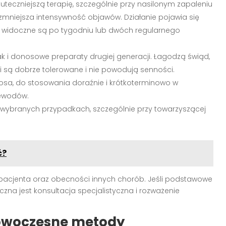
teczniejszą terapię, szczególnie przy nasilonym zapaleniu
 zmniejsza intensywność objawów. Działanie pojawia się
ty widoczne są po tygodniu lub dwóch regularnego
k i donosowe preparaty drugiej generacji. Łagodzą świąd,
ki są dobrze tolerowane i nie powodują senności.
osa, do stosowania doraźnie i krótkoterminowo w
zewodów.
 wybranych przypadkach, szczególnie przy towarzyszącej
ć?
 pacjenta oraz obecności innych chorób. Jeśli podstawowe
czna jest konsultacja specjalistyczna i rozważenie
nowoczesne metody