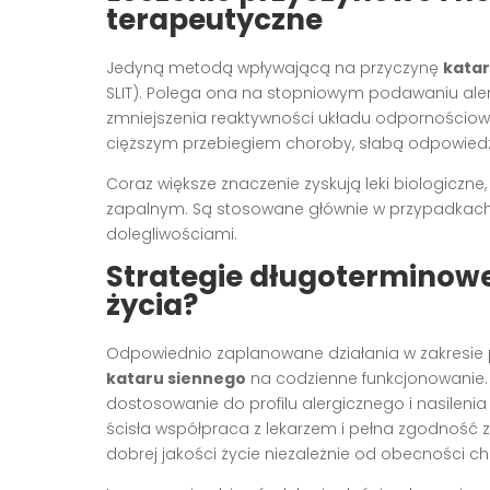
terapeutyczne
Jedyną metodą wpływającą na przyczynę
katar
SLIT). Polega ona na stopniowym podawaniu al
zmniejszenia reaktywności układu odpornościow
cięższym przebiegiem choroby, słabą odpowiedz
Coraz większe znaczenie zyskują leki biologiczn
zapalnym. Są stosowane głównie w przypadkach 
dolegliwościami.
Strategie długoterminow
życia?
Odpowiednio zaplanowane działania w zakresie p
kataru siennego
na codzienne funkcjonowanie. I
dostosowanie do profilu alergicznego i nasilen
ścisła współpraca z lekarzem i pełna zgodność 
dobrej jakości życie niezależnie od obecności c