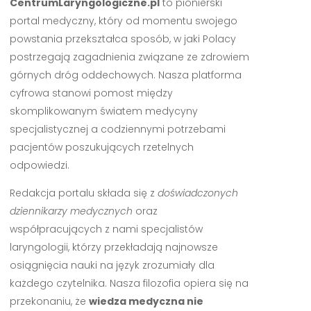
CentrumLaryngologiczne.pl
to pionierski
portal medyczny, który od momentu swojego
powstania przekształca sposób, w jaki Polacy
postrzegają zagadnienia związane ze zdrowiem
górnych dróg oddechowych. Nasza platforma
cyfrowa stanowi pomost między
skomplikowanym światem medycyny
specjalistycznej a codziennymi potrzebami
pacjentów poszukujących rzetelnych
odpowiedzi.
Redakcja portalu składa się z
doświadczonych
dziennikarzy medycznych
oraz
współpracujących z nami specjalistów
laryngologii, którzy przekładają najnowsze
osiągnięcia nauki na język zrozumiały dla
każdego czytelnika. Nasza filozofia opiera się na
przekonaniu, że
wiedza medyczna nie