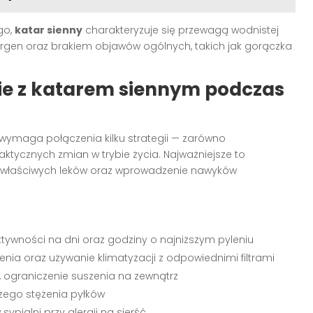
go,
katar sienny
charakteryzuje się przewagą wodnistej
ergen oraz brakiem objawów ogólnych, takich jak gorączka
bie z katarem siennym podczas
wymaga połączenia kilku strategii — zarówno
ktycznych zmian w trybie życia. Najważniejsze to
e właściwych leków oraz wprowadzenie nawyków
tywności na dni oraz godziny o najniższym pyleniu
ia oraz używanie klimatyzacji z odpowiednimi filtrami
 ograniczenie suszenia na zewnątrz
zego stężenia pyłków
pialni przy alergii na sierść