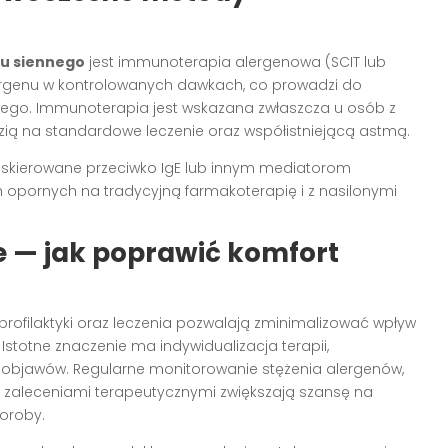
u siennego
jest immunoterapia alergenowa (SCIT lub
ergenu w kontrolowanych dawkach, co prowadzi do
ego. Immunoterapia jest wskazana zwłaszcza u osób z
ią na standardowe leczenie oraz współistniejącą astmą.
e, skierowane przeciwko IgE lub innym mediatorom
opornych na tradycyjną farmakoterapię i z nasilonymi
e — jak poprawić komfort
rofilaktyki oraz leczenia pozwalają zminimalizować wpływ
stotne znaczenie ma indywidualizacja terapii,
ia objawów. Regularne monitorowanie stężenia alergenów,
z zaleceniami terapeutycznymi zwiększają szansę na
horoby.