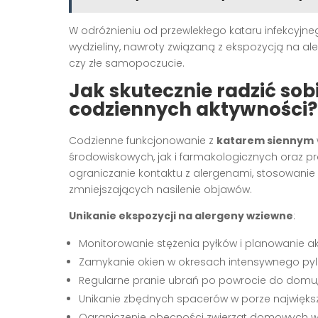
W odróżnieniu od przewlekłego kataru infekcyjne
wydzieliny, nawroty związaną z ekspozycją na al
czy złe samopoczucie.
Jak skutecznie radzić so
codziennych aktywności?
Codzienne funkcjonowanie z
katarem siennym
środowiskowych, jak i farmakologicznych oraz pra
ograniczanie kontaktu z alergenami, stosowani
zmniejszających nasilenie objawów.
Unikanie ekspozycji na alergeny wziewne
:
Monitorowanie stężenia pyłków i planowanie ak
Zamykanie okien w okresach intensywnego pylen
Regularne pranie ubrań po powrocie do domu,
Unikanie zbędnych spacerów w porze najwięks
Ograniczenie obecności zwierząt domowych w sy