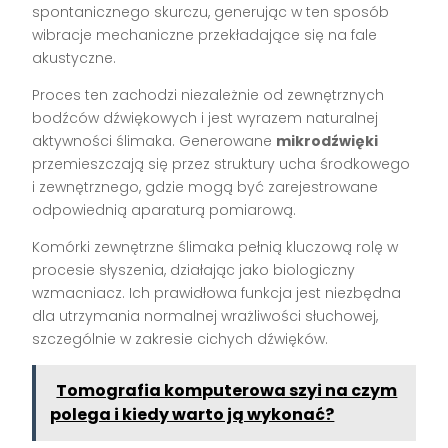
spontanicznego skurczu, generując w ten sposób
wibracje mechaniczne przekładające się na fale
akustyczne.
Proces ten zachodzi niezależnie od zewnętrznych
bodźców dźwiękowych i jest wyrazem naturalnej
aktywności ślimaka. Generowane
mikrodźwięki
przemieszczają się przez struktury ucha środkowego
i zewnętrznego, gdzie mogą być zarejestrowane
odpowiednią aparaturą pomiarową.
Komórki zewnętrzne ślimaka pełnią kluczową rolę w
procesie słyszenia, działając jako biologiczny
wzmacniacz. Ich prawidłowa funkcja jest niezbędna
dla utrzymania normalnej wrażliwości słuchowej,
szczególnie w zakresie cichych dźwięków.
Tomografia komputerowa szyi na czym
polega i kiedy warto ją wykonać?