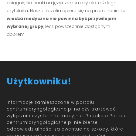
osiągnięcia nauki na język zrozumiały dla każdego
czytelnika. Nasza filozofia opiera się na przekonaniu, że
wiedza medyczna nie powinna być przywilejem
wybranej grupy
, lecz powszechnie dostępnym
dobrem.
Użytkowniku!
Informacje zamieszczone w portalu
centrumlaryngologiczne.pl należy traktować
wyłącznie czysto informacyjnie. Redakcja Portalu
centrumlaryngologiczne.pl nie bierze
odpowiedzialności za ewentualne szkody, które
mogą wynikać ze złej interpretacji treści.