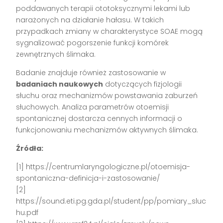
poddawanych terapii ototoksycznymi lekami lub
narażonych na działanie hałasu. W takich
przypadkach zmiany w charakterystyce SOAE mogą
sygnalizować pogorszenie funkcji komórek
zewnętrznych ślimaka.
Badanie znajduje również zastosowanie w
badaniach naukowych
dotyczących fizjologii
słuchu oraz mechanizmów powstawania zaburzeń
słuchowych. Analiza parametrów otoemisji
spontanicznej dostarcza cennych informacji o
funkcjonowaniu mechanizmów aktywnych ślimaka.
Źródła:
[1] https://centrumlaryngologiczne.pl/otoemisja-
spontaniczna-definicja-i-zastosowanie/
[2]
https://sound.eti.pg.gda.pl/student/pp/pomiary_sluc
hu.pdf