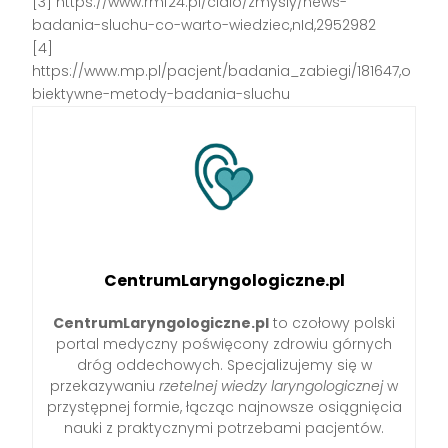
[3] https://www.rmf24.pl/cialo/zmysly/news-
badania-sluchu-co-warto-wiedziec,nId,2952982
[4]
https://www.mp.pl/pacjent/badania_zabiegi/181647,o
biektywne-metody-badania-sluchu
CentrumLaryngologiczne.pl
CentrumLaryngologiczne.pl
to czołowy polski
portal medyczny poświęcony zdrowiu górnych
dróg oddechowych. Specjalizujemy się w
przekazywaniu
rzetelnej wiedzy laryngologicznej
w
przystępnej formie, łącząc najnowsze osiągnięcia
nauki z praktycznymi potrzebami pacjentów.