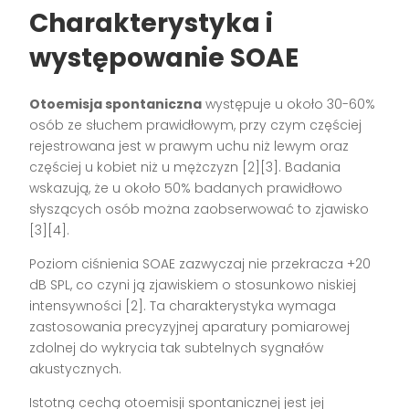
Charakterystyka i
występowanie SOAE
Otoemisja spontaniczna
występuje u około 30-60%
osób ze słuchem prawidłowym, przy czym częściej
rejestrowana jest w prawym uchu niż lewym oraz
częściej u kobiet niż u mężczyzn [2][3]. Badania
wskazują, że u około 50% badanych prawidłowo
słyszących osób można zaobserwować to zjawisko
[3][4].
Poziom ciśnienia SOAE zazwyczaj nie przekracza +20
dB SPL, co czyni ją zjawiskiem o stosunkowo niskiej
intensywności [2]. Ta charakterystyka wymaga
zastosowania precyzyjnej aparatury pomiarowej
zdolnej do wykrycia tak subtelnych sygnałów
akustycznych.
Istotną cechą otoemisji spontanicznej jest jej