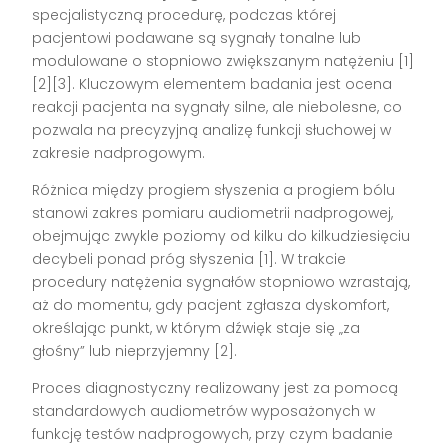
specjalistyczną procedurę, podczas której
pacjentowi podawane są sygnały tonalne lub
modulowane o stopniowo zwiększanym natężeniu [1]
[2][3]. Kluczowym elementem badania jest ocena
reakcji pacjenta na sygnały silne, ale niebolesne, co
pozwala na precyzyjną analizę funkcji słuchowej w
zakresie nadprogowym.
Różnica między progiem słyszenia a progiem bólu
stanowi zakres pomiaru audiometrii nadprogowej,
obejmując zwykle poziomy od kilku do kilkudziesięciu
decybeli ponad próg słyszenia [1]. W trakcie
procedury natężenia sygnałów stopniowo wzrastają,
aż do momentu, gdy pacjent zgłasza dyskomfort,
określając punkt, w którym dźwięk staje się „za
głośny” lub nieprzyjemny [2].
Proces diagnostyczny realizowany jest za pomocą
standardowych audiometrów wyposażonych w
funkcję testów nadprogowych, przy czym badanie