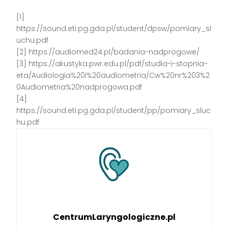
[1]
https://sound.eti.pg.gda.pl/student/dpsw/pomiary_sl
uchu.pdf
[2] https://audiomed24.pl/badania-nadprogowe/
[3] https://akustyka.pwr.edu.pl/pdf/studia-i-stopnia-
eta/Audiologia%20i%20audiometria/Cw%20nr%203%2
0Audiometria%20nadprogowa.pdf
[4]
https://sound.eti.pg.gda.pl/student/pp/pomiary_sluc
hu.pdf
CentrumLaryngologiczne.pl