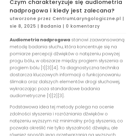
Czym charakteryzuje się audiometria
nadprogowa i kiedy jest zalecana?
utworzone przez
CentrumLaryngologiczne.pl
|
sie 8, 2025
|
Badania
|
0 komentarzy
Audiometria nadprogowa
stanowi zaawansowaną
metodę badania słuchu, która koncentruje się na
pomiarze percepcji dźwięków o natężeniu powyżej
progu bólu, w obszarze między progiem słyszenia a
progiem bólu [1][3][4]. Ta diagnostyczna technika
dostarcza kluczowych informacji o funkcjonowaniu
ślimaka oraz dalszych elementów drogi słuchowej,
wykraczając poza standardowe badania
audiometryczne [1][2][3].
Podstawowa idea tej metody polega na ocenie
zdolności słyszenia i rozróżniania dźwięków o
natężeniu wyższym niż minimalny próg słyszenia, co
pozwala określić nie tylko słyszalność dźwięku, ale
również sposób jego przetwarzania na wyższych