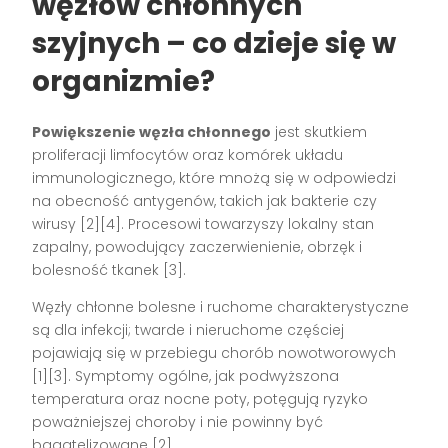
węzłów chłonnych
szyjnych – co dzieje się w
organizmie?
Powiększenie węzła chłonnego
jest skutkiem
proliferacji limfocytów oraz komórek układu
immunologicznego, które mnożą się w odpowiedzi
na obecność antygenów, takich jak bakterie czy
wirusy
[2][4]
. Procesowi towarzyszy lokalny stan
zapalny, powodujący zaczerwienienie, obrzęk i
bolesność tkanek
[3]
.
Węzły chłonne bolesne i ruchome charakterystyczne
są dla infekcji; twarde i nieruchome częściej
pojawiają się w przebiegu chorób nowotworowych
[1][3]
. Symptomy ogólne, jak podwyższona
temperatura oraz nocne poty, potęgują ryzyko
poważniejszej choroby i nie powinny być
bagatelizowane
[2]
.