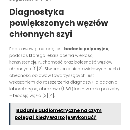
Diagnostyka
powiększonych węzłów
chłonnych szyi
Podstawową metodą jest
badanie palpacyjne
,
podczas którego lekarz ocenia wielkość,
konsystencję, ruchomość oraz bolesność węzłów
chłonnych
[1][2]
. Stwierdzenie nieprawidłowych cech i
obecność objawów towarzyszących jest
wskazaniem do rozszerzenia diagnostyki o badania
laboratoryjne, obrazowe (USG) lub – w razie potrzeby
– biopsję węzła
[3][4]
.
Badanie audiometryczne na czym
polega i kiedy warto je wykonać?