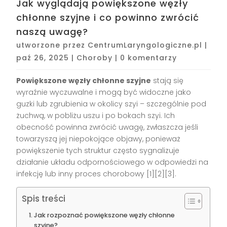
Jak wyglądają powiększone węzły
chłonne szyjne i co powinno zwrócić
naszą uwagę?
utworzone przez
CentrumLaryngologiczne.pl
|
paź 26, 2025
|
Choroby
|
0 komentarzy
Powiększone węzły chłonne szyjne
stają się
wyraźnie wyczuwalne i mogą być widoczne jako
guzki lub zgrubienia w okolicy szyi – szczególnie pod
żuchwą, w pobliżu uszu i po bokach szyi. Ich
obecność powinna zwrócić uwagę, zwłaszcza jeśli
towarzyszą jej niepokojące objawy, ponieważ
powiększenie tych struktur często sygnalizuje
działanie układu odpornościowego w odpowiedzi na
infekcję lub inny proces chorobowy
[1][2][3]
.
Spis treści
Jak rozpoznać powiększone węzły chłonne
szyjne?