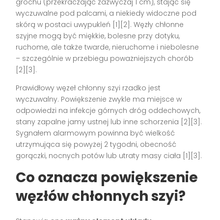
grochu (przekraczając zazwyczaj 1 cm), stając się
wyczuwalne pod palcami, a niekiedy widoczne pod
skórą w postaci uwypukleń
[1][2]
. Węzły chłonne
szyjne mogą być miękkie, bolesne przy dotyku,
ruchome, ale także twarde, nieruchome i niebolesne
– szczególnie w przebiegu poważniejszych chorób
[2][3]
.
Prawidłowy węzeł chłonny szyi rzadko jest
wyczuwalny. Powiększenie zwykle ma miejsce w
odpowiedzi na infekcje górnych dróg oddechowych,
stany zapalne jamy ustnej lub inne schorzenia
[2][3]
.
Sygnałem alarmowym powinna być wielkość
utrzymująca się powyżej 2 tygodni, obecność
gorączki, nocnych potów lub utraty masy ciała
[1][3]
.
Co oznacza powiększenie
węzłów chłonnych szyi?