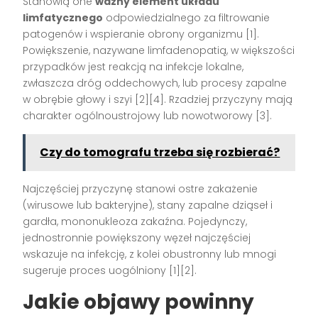
Stanowią one
ważny element układu
limfatycznego
odpowiedzialnego za filtrowanie
patogenów i wspieranie obrony organizmu
[1]
.
Powiększenie, nazywane limfadenopatią, w większości
przypadków jest reakcją na infekcje lokalne,
zwłaszcza dróg oddechowych, lub procesy zapalne
w obrębie głowy i szyi
[2][4]
. Rzadziej przyczyny mają
charakter ogólnoustrojowy lub nowotworowy
[3]
.
Czy do tomografu trzeba się rozbierać?
Najczęściej przyczynę stanowi ostre zakażenie
(wirusowe lub bakteryjne), stany zapalne dziąseł i
gardła, mononukleoza zakaźna. Pojedynczy,
jednostronnie powiększony węzeł najczęściej
wskazuje na infekcję, z kolei obustronny lub mnogi
sugeruje proces uogólniony
[1][2]
.
Jakie objawy powinny