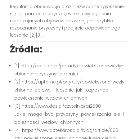
Regularna obserwacja oraz niezwłoczne zgłoszenie
się po pomoc medyczną w razie wystąpienia
niepokojących objawów pozwalają na szybkie
rozpoznanie przyczyny i podjęcie odpowiedniego
leczenia
[2][3]
.
Źródła:
[1] https://pelafen.pl/porady/powiekszone-wezly-
chlonne-przyczyny-leczenie/
[2] https://apteline.pl/artykuly/powiekszone-wezly-
chlonne-objawy-i-leczenie-jak-rozpoznac-
powiekszenie-wezlow-chlonnych
[3] https://www.doz.pl/czytelnia/a12590-
Jakie_moga_byc_przyczyny_powiekszania_sie_i_
bolesnosci_wezlow_chlonnych
[4] https://www.aptekarosa.pl/blog/article/660-
czy-powiekszone-wezly-chlonne-lubia-cieplo-