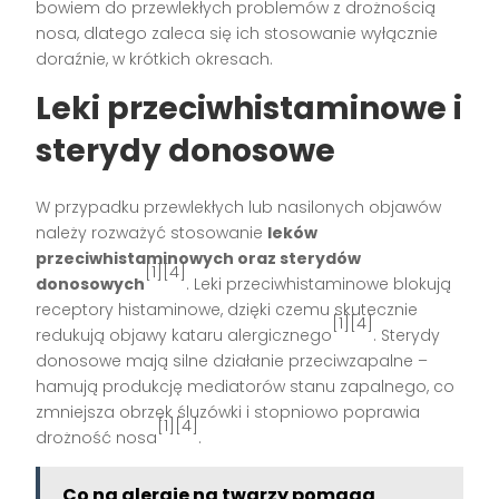
bowiem do przewlekłych problemów z drożnością
nosa, dlatego zaleca się ich stosowanie wyłącznie
doraźnie, w krótkich okresach.
Leki przeciwhistaminowe i
sterydy donosowe
W przypadku przewlekłych lub nasilonych objawów
należy rozważyć stosowanie
leków
przeciwhistaminowych oraz sterydów
[1][4]
donosowych
. Leki przeciwhistaminowe blokują
receptory histaminowe, dzięki czemu skutecznie
[1][4]
redukują objawy kataru alergicznego
. Sterydy
donosowe mają silne działanie przeciwzapalne –
hamują produkcję mediatorów stanu zapalnego, co
zmniejsza obrzęk śluzówki i stopniowo poprawia
[1][4]
drożność nosa
.
Co na alergie na twarzy pomaga