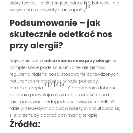
skóry twarzy – efekt ten jest jednak krótkotrwały i nie
[3]
wpływa na rzeczywisty stan zapalny
.
Podsumowanie – jak
skutecznie odetkać nos
przy alergii?
Najważniejsze w
udrażnianiu nosa przy alergii
jest
kompleksowe podejście: unikanie alergenów,
regularna higiena nosa, stosowanie sprawdzonych
naturalnych metod oraz, w razie potrzeby,
[1][2][3][4]
farmakoterapia
. Odpowiednio dobrane
działania pozwalają utrzymać drożność nosa i
minimalizować niedogodności związane z ANN. W
razie przewlekłych objawów należy skonsultować się
z lekarzem, by dobrać optymalną terapię.
Źródła: