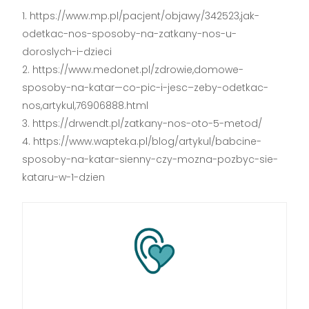
https://www.mp.pl/pacjent/objawy/342523,jak-
odetkac-nos-sposoby-na-zatkany-nos-u-
doroslych-i-dzieci
https://www.medonet.pl/zdrowie,domowe-
sposoby-na-katar—co-pic-i-jesc–zeby-odetkac-
nos,artykul,76906888.html
https://drwendt.pl/zatkany-nos-oto-5-metod/
https://www.wapteka.pl/blog/artykul/babcine-
sposoby-na-katar-sienny-czy-mozna-pozbyc-sie-
kataru-w-1-dzien