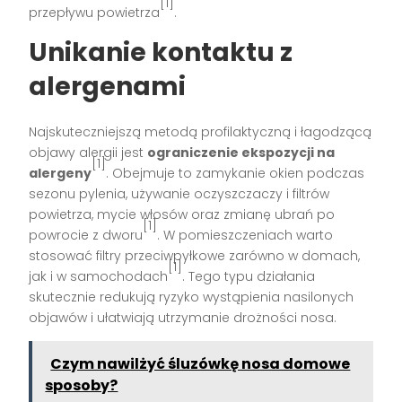
[1]
przepływu powietrza
.
Unikanie kontaktu z
alergenami
Najskuteczniejszą metodą profilaktyczną i łagodzącą
objawy alergii jest
ograniczenie ekspozycji na
[1]
alergeny
. Obejmuje to zamykanie okien podczas
sezonu pylenia, używanie oczyszczaczy i filtrów
powietrza, mycie włosów oraz zmianę ubrań po
[1]
powrocie z dworu
. W pomieszczeniach warto
stosować filtry przeciwpyłkowe zarówno w domach,
[1]
jak i w samochodach
. Tego typu działania
skutecznie redukują ryzyko wystąpienia nasilonych
objawów i ułatwiają utrzymanie drożności nosa.
Czym nawilżyć śluzówkę nosa domowe
sposoby?