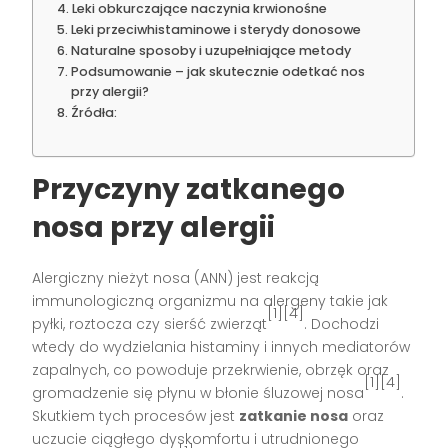
Leki obkurczające naczynia krwionośne
Leki przeciwhistaminowe i sterydy donosowe
Naturalne sposoby i uzupełniające metody
Podsumowanie – jak skutecznie odetkać nos
przy alergii?
Źródła:
Przyczyny zatkanego
nosa przy alergii
Alergiczny nieżyt nosa (ANN) jest reakcją
immunologiczną organizmu na alergeny takie jak
[1][4]
pyłki, roztocza czy sierść zwierząt
. Dochodzi
wtedy do wydzielania histaminy i innych mediatorów
zapalnych, co powoduje przekrwienie, obrzęk oraz
[1][4]
gromadzenie się płynu w błonie śluzowej nosa
.
Skutkiem tych procesów jest
zatkanie nosa
oraz
uczucie ciągłego dyskomfortu i utrudnionego