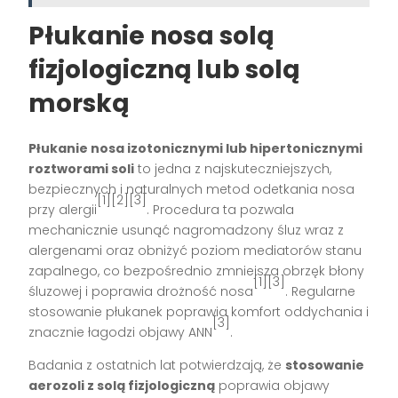
Płukanie nosa solą
fizjologiczną lub solą
morską
Płukanie nosa izotonicznymi lub hipertonicznymi
roztworami soli
to jedna z najskuteczniejszych,
bezpiecznych i naturalnych metod odetkania nosa
[1][2][3]
przy alergii
. Procedura ta pozwala
mechanicznie usunąć nagromadzony śluz wraz z
alergenami oraz obniżyć poziom mediatorów stanu
zapalnego, co bezpośrednio zmniejsza obrzęk błony
[1][3]
śluzowej i poprawia drożność nosa
. Regularne
stosowanie płukanek poprawia komfort oddychania i
[3]
znacznie łagodzi objawy ANN
.
Badania z ostatnich lat potwierdzają, że
stosowanie
aerozoli z solą fizjologiczną
poprawia objawy