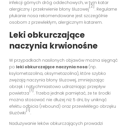
infekcji górnych dróg oddechowych, w tym katar
[2]
alergiczny i przekrwienie błony śluzowej
. Regularne
płukanie nosa rekomendowane jest szczególnie
osobom z przewlekłym, alergicznym katarem.
Leki obkurczające
naczynia krwionośne
W przypadkach nasilonych objawów można sięgnąć
po
leki obkurczające naczynia nosa
(np.
ksylometazolina, oksymetazolina), które szybko
zwężają naczynia błony śluzowej, zmniejszając
obrzęk i natychmiastowo udrażniając przepływ
[1]
powietrza
. Trzeba jednak pamiętać, że te środki
można stosować nie dłużej niż 5 dni, by uniknąć
efektu odbicia (rebound) oraz przewlekłego obrzęku
[1]
śluzówki
.
Nadużywanie leków obkurczających prowadzi