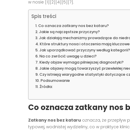
w nosie [1][2][4][5][7].
Spis treści
Co oznacza zatkany nos bez kataru?
Jakie są najczęstsze przyczyny?
Jak działają mechanizmy prowadzące do niedr
Które struktury nosa i otoczenia mają kluczow
Jak uporządkować przyczyny według kategorii?
Na co zwrócić uwagę u dzieci?
Kiedy objaw wymaga pilniejszej diagnostyki?
Jakie objawy mogą towarzyszyć przewlekłej nie
Czy istnieją wiarygodne statystyki dotyczące c
Podsumowanie
Źródła:
Co oznacza zatkany nos b
Zatkany nos bez kataru
oznacza, że przepływ p
typowej, wodnistej wydzieliny, co w praktyce klini