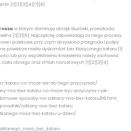
in [1][2][3][4][7][8].
i nosa
, w którym dominują obrzęk śluzówki, przeszkoda
lina [1][3][5]. Najczęściej odpowiadają za niego procesy
owe i polekowe, przy czym skrzywiona przegroda i polipy
zone powietrze nasila dyskomfort bez klasycznego kataru [1]
żności lub przy współistnieniu krwawienia należy zachować
ciała obcego oraz zmian rozrostowych [1][2][3][4].
-bez-kataru-co-moze-sie-do-tego-przyczyniac/
kany-nos-bez-kataru-co-moze-byc-przyczyna-i-jak-
domowe-sposoby-na-zatkany-nos-bez-kataru,816.html
i-poradniki/zatkany-nos-bez-kataru
atkanego-nosa-bez-kataru-u-dzieci/
zatkanego_nosa_bez_kataru