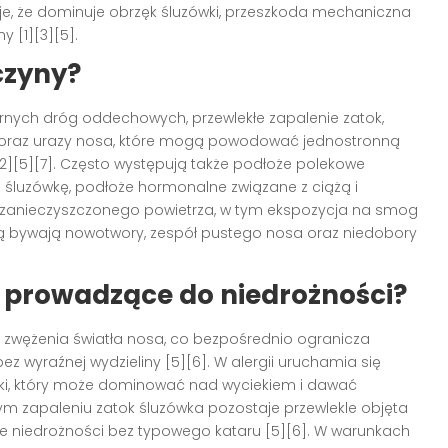
e, że dominuje obrzęk śluzówki, przeszkoda mechaniczna
 [1][3][5].
czyny?
górnych dróg oddechowych, przewlekłe zapalenie zatok,
sa oraz urazy nosa, które mogą powodować jednostronną
2][5][7]. Często występują także podłoże polekowe
śluzówkę, podłoże hormonalne związane z ciążą i
 zanieczyszczonego powietrza, w tym ekspozycja na smog
zyną bywają nowotwory, zespół pustego nosa oraz niedobory
 prowadzące do niedrożności?
i zwężenia światła nosa, co bezpośrednio ogranicza
ez wyraźnej wydzieliny [5][6]. W alergii uruchamia się
ki, który może dominować nad wyciekiem i dawać
kłym zapaleniu zatok śluzówka pozostaje przewlekle objęta
e niedrożności bez typowego kataru [5][6]. W warunkach