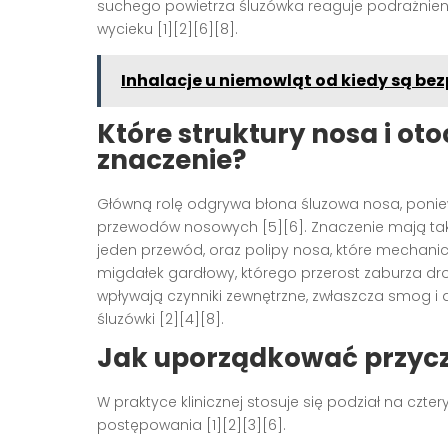
suchego powietrza śluzówka reaguje podrażnieni
wycieku [1][2][6][8].
Inhalacje u niemowląt od kiedy są be
Które struktury nosa i ot
znaczenie?
Główną rolę odgrywa błona śluzowa nosa, poniew
przewodów nosowych [5][6]. Znaczenie mają takż
jeden przewód, oraz polipy nosa, które mechaniczni
migdałek gardłowy, którego przerost zaburza dr
wpływają czynniki zewnętrzne, zwłaszcza smog i 
śluzówki [2][4][8].
Jak uporządkować przycz
W praktyce klinicznej stosuje się podział na czte
postępowania [1][2][3][6].