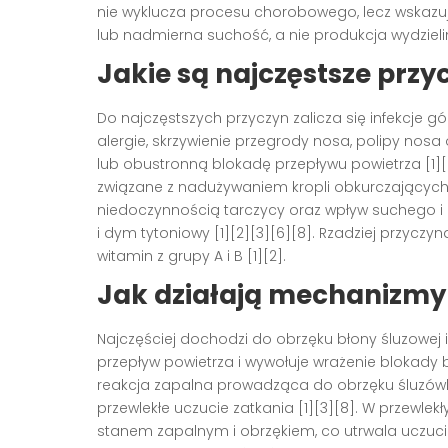
nie wyklucza procesu chorobowego, lecz wskazuj
lub nadmierna suchość, a nie produkcja wydzieliny
Jakie są najczęstsze przy
Do najczęstszych przyczyn zalicza się infekcje 
alergie, skrzywienie przegrody nosa, polipy no
lub obustronną blokadę przepływu powietrza [1][
związane z nadużywaniem kropli obkurczających 
niedoczynnością tarczycy oraz wpływ suchego i
i dym tytoniowy [1][2][3][6][8]. Rzadziej przyc
witamin z grupy A i B [1][2].
Jak działają mechanizmy
Najczęściej dochodzi do obrzęku błony śluzowej 
przepływ powietrza i wywołuje wrażenie blokady b
reakcja zapalna prowadząca do obrzęku śluzów
przewlekłe uczucie zatkania [1][3][8]. W przewle
stanem zapalnym i obrzękiem, co utrwala uczuci