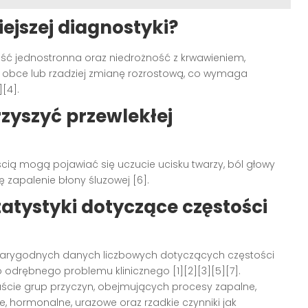
ejszej diagnostyki?
ść jednostronna oraz niedrożność z krwawieniem,
o obce lub rzadziej zmianę rozrostową, co wymaga
[4].
zyszyć przewlekłej
cią mogą pojawiać się uczucie ucisku twarzy, ból głowy
 zapalenie błony śluzowej [6].
tatystyki dotyczące częstości
iarygodnych danych liczbowych dotyczących częstości
 odrębnego problemu klinicznego [1][2][3][5][7].
aście grup przyczyn, obejmujących procesy zapalne,
, hormonalne, urazowe oraz rzadkie czynniki jak