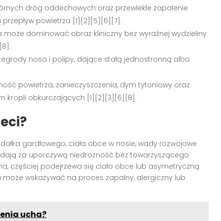
 górnych dróg oddechowych oraz przewlekłe zapalenie
ą przepływ powietrza [1][2][5][6][7].
na może dominować obraz kliniczny bez wyraźnej wydzieliny
[8].
zegrody nosa i polipy, dające stałą jednostronną albo
hość powietrza, zanieczyszczenia, dym tytoniowy oraz
kropli obkurczających [1][2][3][6][8].
eci?
gdałka gardłowego, ciała obce w nosie, wady rozwojowe
iadają za uporczywą niedrożność bez towarzyszącego
onna, częściej podejrzewa się ciało obce lub asymetryczną
 może wskazywać na proces zapalny, alergiczny lub
lenia ucha?