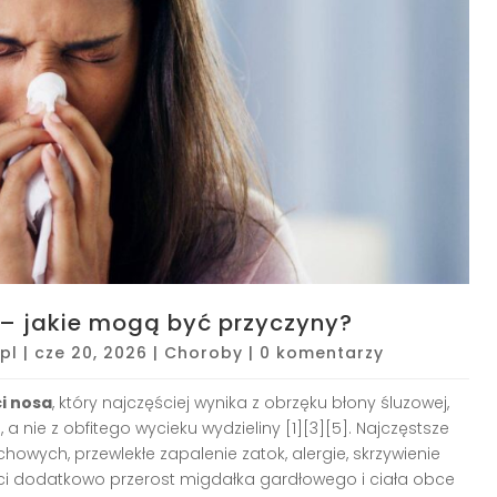
 – jakie mogą być przyczyny?
pl
|
cze 20, 2026
|
Choroby
|
0 komentarzy
i nosa
, który najczęściej wynika z obrzęku błony śluzowej,
 nie z obfitego wycieku wydzieliny [1][3][5]. Najczęstsze
owych, przewlekłe zapalenie zatok, alergie, skrzywienie
eci dodatkowo przerost migdałka gardłowego i ciała obce