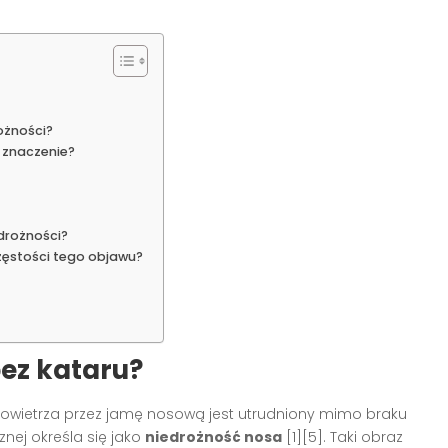
ożności?
e znaczenie?
drożności?
zęstości tego objawu?
ez kataru?
owietrza przez jamę nosową jest utrudniony mimo braku
cznej określa się jako
niedrożność nosa
[1][5]. Taki obraz