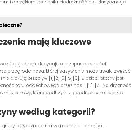
em i obrzękiem, co nasila niedrożność bez klasycznego
zpieczne?
oczenia mają kluczowe
aż to jej obrzęk decyduje o przepuszczalności
e przegroda nosa, której skrzywienie może trwale zwężać
e blokują przepływ [1][2][3][5][8]. U dzieci istotny jest
ożność toru oddechowego przez nos [1][3][7]. Na drożność
dym tytoniowy, które podtrzymują podrażnienie i obrzęk
yny według kategorii?
ry grupy przyczyn, co ułatwia dobór diagnostyki i