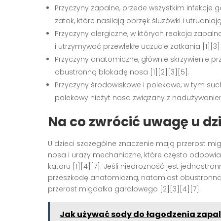
Przyczyny zapalne, przede wszystkim infekcje
zatok, które nasilają obrzęk śluzówki i utrudniaj
Przyczyny alergiczne, w których reakcja zapal
i utrzymywać przewlekłe uczucie zatkania [1][3]
Przyczyny anatomiczne, głównie skrzywienie pr
obustronną blokadę nosa [1][2][3][5].
Przyczyny środowiskowe i polekowe, w tym suc
polekowy nieżyt nosa związany z nadużywaniem 
Na co zwrócić uwagę u dzi
U dzieci szczególne znaczenie mają przerost mi
nosa i urazy mechaniczne, które często odpow
kataru [1][4][7]. Jeśli niedrożność jest jednostr
przeszkodę anatomiczną, natomiast obustronna
przerost migdałka gardłowego [2][3][4][7].
Jak używać sody do łagodzenia zapa