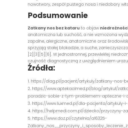
nowotwory, zespół pustego nosa i niedobory witam
Podsumowanie
Zatkany nos bez kataru
to objaw
niedrożnośc
anatomiczna lub suchość, a nie wzmożona wydzie
zapalne, alergiczne, anatomiczne oraz środowisk
sprzyjają stałej blokadzie, a suche, zanieczyszc
[2][3][5][6]. W jednostronnej, przewlekłej niedro
czujność diagnostyczną z uwzględnieniem urazu, 
Źródła:
https://diag.pl/pacjent/artykuly/zatkany-nos
https://www.aptekaolmed.pl/blog/artykul/zat
poradzic-sobie-z-tym-problemem-apteczne-i-
https://www.luxmed.pl/dla-pacjenta/artykuly-
https://helpmedi.com.pl/dziecko/przyczyny-z
https://www.doz.pl/czytelnia/a16325-
Zatkany_nos__przyczyny_i_sposoby_leczenie_