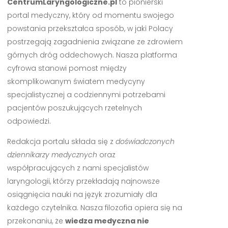
CentrumLaryngologiczne.pl
to pionierski
portal medyczny, który od momentu swojego
powstania przekształca sposób, w jaki Polacy
postrzegają zagadnienia związane ze zdrowiem
górnych dróg oddechowych. Nasza platforma
cyfrowa stanowi pomost między
skomplikowanym światem medycyny
specjalistycznej a codziennymi potrzebami
pacjentów poszukujących rzetelnych
odpowiedzi.
Redakcja portalu składa się z
doświadczonych
dziennikarzy medycznych
oraz
współpracujących z nami specjalistów
laryngologii, którzy przekładają najnowsze
osiągnięcia nauki na język zrozumiały dla
każdego czytelnika. Nasza filozofia opiera się na
przekonaniu, że
wiedza medyczna nie