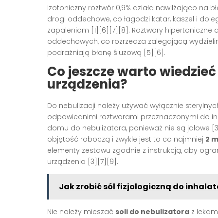
Izotoniczny roztwór 0,9% działa nawilżająco na 
drogi oddechowe, co łagodzi katar, kaszel i dol
zapaleniom [1][6][7][8]. Roztwory hipertoniczne
oddechowych, co rozrzedza zalegającą wydzielin
podrażniają błonę śluzową [5][6].
Co jeszcze warto wiedzieć
urządzenia?
Do nebulizacji należy używać wyłącznie sterylny
odpowiednimi roztworami przeznaczonymi do inh
domu do nebulizatora, ponieważ nie są jałowe [
objętość roboczą i zwykle jest to co najmniej
2 m
elementy zestawu zgodnie z instrukcją, aby ogr
urządzenia [3][7][9].
Jak zrobić sól fizjologiczną do inhal
Nie należy mieszać
soli do nebulizatora
z lekami