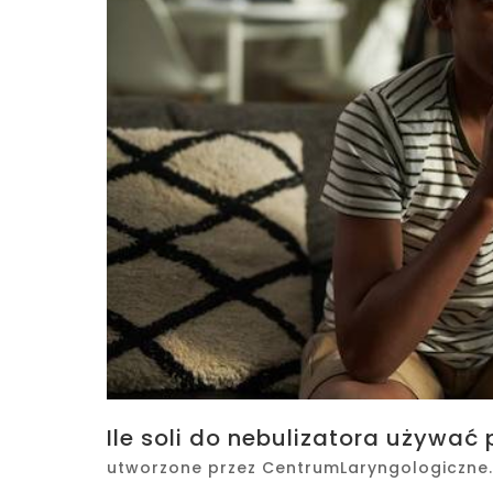
Ile soli do nebulizatora używać
utworzone przez
CentrumLaryngologiczne.