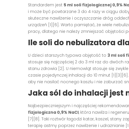
Standardem jest
5 ml
soli fizjologicznej 0,9% N
i może być powtarzane 3 do 4 razy w ciągu doby, j
skuteczne nawilżenie i oczyszczanie dróg odde
urządzeń [1][6]. Warto pamiętać, że wiele nebu
pracy, dlatego nie należy zmniejszać objętości pon
Ile soli do nebulizatora dl
U dzieci starszych typowa objętość to
3 ml
soli 
stosuje się najczęściej 2 do 3 ml raz do dwóch 
stanu zdrowia [2]. U niemowląt stosuje się zwykl
czasie pojedynczej inhalacji do 10 minut [1][3][6]
aby nie nasilać nocnego kaszlu i nie zaburzać snu
Jaka sól do inhalacji jest
Najbezpieczniejszym i najczęściej rekomendowa
fizjologiczna 0,9% NaCl
, która nawilża i regene
[7][8]. Taki roztwór łagodzi katar, kaszel, stan
terapię astmy poprzez nawilżenie i udrażnianie [1]