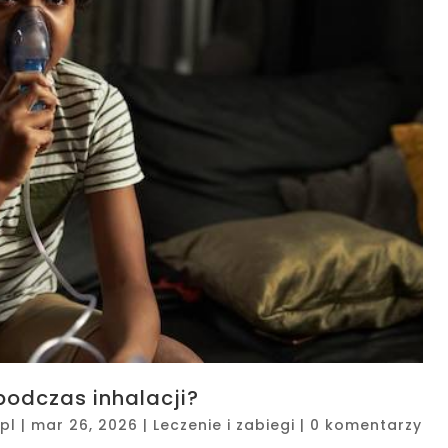
 podczas inhalacji?
pl
|
mar 26, 2026
|
Leczenie i zabiegi
|
0 komentarzy