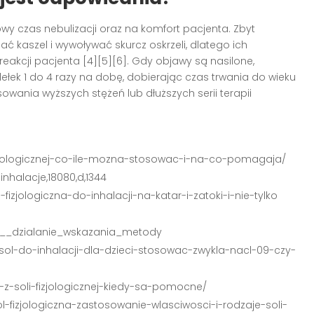
y czas nebulizacji oraz na komfort pacjenta. Zbyt
ać kaszel i wywoływać skurcz oskrzeli, dlatego ich
akcji pacjenta [4][5][6]. Gdy objawy są nasilone,
dełek 1 do 4 razy na dobę, dobierając czas trwania do wieku
osowania wyższych stężeń lub dłuższych serii terapii
-fizjologicznej-co-ile-mozna-stosowac-i-na-co-pomagaja/
nhalacje,18080,d,1344
-fizjologiczna-do-inhalacji-na-katar-i-zatoki-i-nie-tylko
nej__dzialanie_wskazania_metody
sol-do-inhalacji-dla-dzieci-stosowac-zwykla-nacl-09-czy-
je-z-soli-fizjologicznej-kiedy-sa-pomocne/
l-fizjologiczna-zastosowanie-wlasciwosci-i-rodzaje-soli-