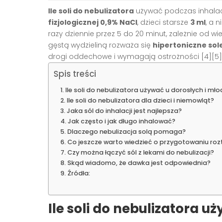
Ile soli do nebulizatora
używać podczas inhalacj
fizjologicznej 0,9% NaCl
, dzieci starsze
3 ml
, a 
razy dziennie przez 5 do 20 minut, zależnie od wie
gęstą wydzieliną rozważa się
hipertoniczne sol
drogi oddechowe i wymagają ostrożności [4][5]
Spis treści
Ile soli do nebulizatora używać u dorosłych i mło
Ile soli do nebulizatora dla dzieci i niemowląt?
Jaka sól do inhalacji jest najlepsza?
Jak często i jak długo inhalować?
Dlaczego nebulizacja solą pomaga?
Co jeszcze warto wiedzieć o przygotowaniu roz
Czy można łączyć sól z lekami do nebulizacji?
Skąd wiadomo, że dawka jest odpowiednia?
Źródła:
Ile soli do nebulizatora u