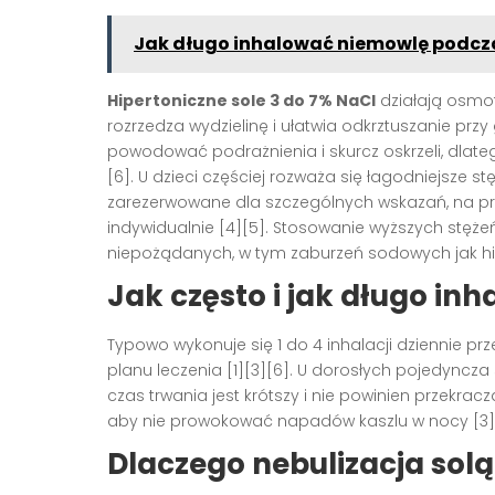
Jak długo inhalować niemowlę podcza
Hipertoniczne sole 3 do 7% NaCl
działają osmo
rozrzedza wydzielinę i ułatwia odkrztuszanie pr
powodować podrażnienia i skurcz oskrzeli, dla
[6]. U dzieci częściej rozważa się łagodniejsze s
zarezerwowane dla szczególnych wskazań, na pr
indywidualnie [4][5]. Stosowanie wyższych stężeń
niepożądanych, w tym zaburzeń sodowych jak hi
Jak często i jak długo in
Typowo wykonuje się 1 do 4 inhalacji dziennie prz
planu leczenia [1][3][6]. U dorosłych pojedyncza 
czas trwania jest krótszy i nie powinien przekracza
aby nie prowokować napadów kaszlu w nocy [3][
Dlaczego nebulizacja so