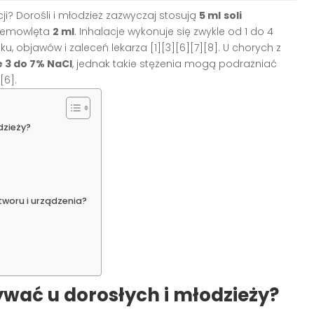
i? Dorośli i młodzież zazwyczaj stosują
5 ml
soli
niemowlęta
2 ml
. Inhalacje wykonuje się zwykle od 1 do 4
ku, objawów i zaleceń lekarza [1][3][6][7][8]. U chorych z
e 3 do 7% NaCl
, jednak takie stężenia mogą podrażniać
[6].
dzieży?
tworu i urządzenia?
żywać u dorosłych i młodzieży?