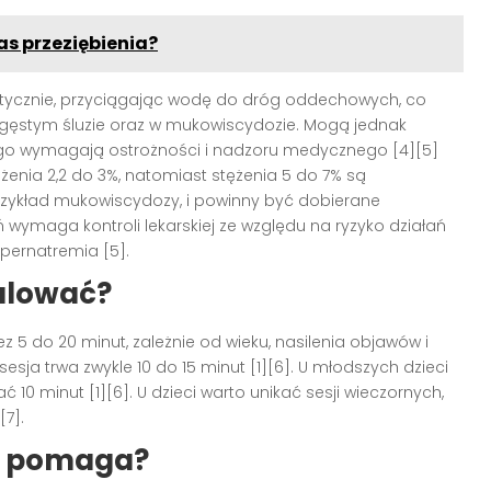
s przeziębienia?
tycznie, przyciągając wodę do dróg oddechowych, co
zy gęstym śluzie oraz w mukowiscydozie. Mogą jednak
tego wymagają ostrożności i nadzoru medycznego [4][5]
tężenia 2,2 do 3%, natomiast stężenia 5 do 7% są
zykład mukowiscydozy, i powinny być dobierane
 wymaga kontroli lekarskiej ze względu na ryzyko działań
pernatremia [5].
halować?
ez 5 do 20 minut, zależnie od wieku, nasilenia objawów i
sesja trwa zwykle 10 do 15 minut [1][6]. U młodszych dzieci
ć 10 minut [1][6]. U dzieci warto unikać sesji wieczornych,
7].
lą pomaga?