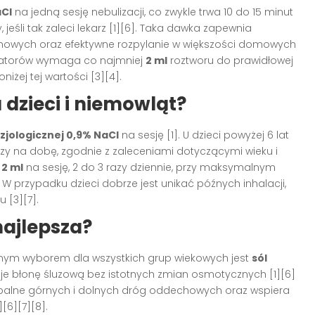
aCl
na jedną sesję nebulizacji, co zwykle trwa 10 do 15 minut
eśli tak zaleci lekarz [1][6]. Taka dawka zapewnia
chowych oraz efektywne rozpylanie w większości domowych
lizatorów wymaga co najmniej
2 ml
roztworu do prawidłowej
iżej tej wartości [3][4].
a dzieci i niemowląt?
fizjologicznej 0,9% NaCl
na sesję [1]. U dzieci powyżej 6 lat
razy na dobę, zgodnie z zaleceniami dotyczącymi wieku i
e
2 ml
na sesję, 2 do 3 razy dziennie, przy maksymalnym
. W przypadku dzieci dobrze jest unikać późnych inhalacji,
 [3][7].
 najlepsza?
nym wyborem dla wszystkich grup wiekowych jest
sól
ruje błonę śluzową bez istotnych zmian osmotycznych [1][6]
y zapalne górnych i dolnych dróg oddechowych oraz wspiera
[6][7][8].