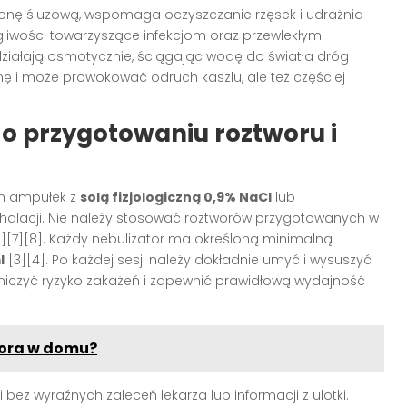
błonę śluzową, wspomaga oczyszczanie rzęsek i udrażnia
egliwości towarzyszące infekcjom oraz przewlekłym
 działają osmotycznie, ściągając wodę do światła dróg
ę i może prowokować odruch kaszlu, ale też częściej
 o przygotowaniu roztworu i
ch ampułek z
solą fizjologiczną 0,9% NaCl
lub
alacji. Nie należy stosować roztworów przygotowanych w
3][7][8]. Każdy nebulizator ma określoną minimalną
l
[3][4]. Po każdej sesji należy dokładnie umyć i wysuszyć
aniczyć ryzyko zakażeń i zapewnić prawidłową wydajność
atora w domu?
 bez wyraźnych zaleceń lekarza lub informacji z ulotki.