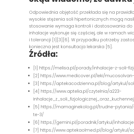
Odpowiednia objętość przekłada się na prawidłow
wysokie stężenia soli hipertonicznych mogą nasil
stosowanie wymaga kontroli i dostosowania do re
inhalacje wykonuje się częściej, ale w ramach wi
i tolerancji [1][3][6]. W przypadku potrzeby zast
konieczna jest konsultacja lekarska [5].
Źródła:
[1] https://melisa.pl/porady/inhalacje-z-soli
[2] https://www.medicover.pl/leki/mucosolvan-i
[3] https://aptekacodzienna.pl/blog/artykul/sol
[4] https://www.aptelia.pl/czytelnia/a223-
Inhalacje_z_soli_fizjologicznej_oraz_kuchen
[5] https://mamaginekolog.pl/trudne-pytania/
te-3/
[6] https://gemini.pl/poradnik/artykul/inhalac
[7] https://www.aptekaolmed.pl/blog/artykul/so