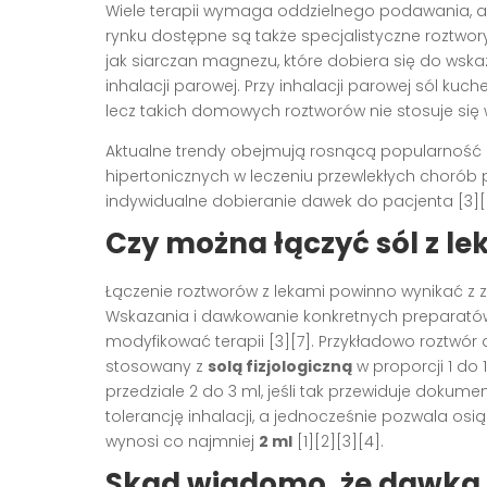
Wiele terapii wymaga oddzielnego podawania, a 
rynku dostępne są także specjalistyczne roztwor
jak siarczan magnezu, które dobiera się do wskaz
inhalacji parowej. Przy inhalacji parowej sól ku
lecz takich domowych roztworów nie stosuje się 
Aktualne trendy obejmują rosnącą popularność
hipertonicznych w leczeniu przewlekłych chorób 
indywidualne dobieranie dawek do pacjenta [3][5
Czy można łączyć sól z le
Łączenie roztworów z lekami powinno wynikać z z
Wskazania i dawkowanie konkretnych preparatów 
modyfikować terapii [3][7]. Przykładowo roztwór
stosowany z
solą fizjologiczną
w proporcji 1 do 
przedziale 2 do 3 ml, jeśli tak przewiduje dokume
tolerancję inhalacji, a jednocześnie pozwala o
wynosi co najmniej
2 ml
[1][2][3][4].
Skąd wiadomo, że dawka 