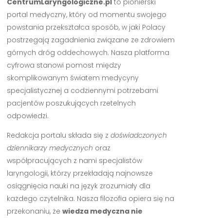
CentrumLaryngologiczne.pl
to pionierski
portal medyczny, który od momentu swojego
powstania przekształca sposób, w jaki Polacy
postrzegają zagadnienia związane ze zdrowiem
górnych dróg oddechowych. Nasza platforma
cyfrowa stanowi pomost między
skomplikowanym światem medycyny
specjalistycznej a codziennymi potrzebami
pacjentów poszukujących rzetelnych
odpowiedzi.
Redakcja portalu składa się z
doświadczonych
dziennikarzy medycznych
oraz
współpracujących z nami specjalistów
laryngologii, którzy przekładają najnowsze
osiągnięcia nauki na język zrozumiały dla
każdego czytelnika. Nasza filozofia opiera się na
przekonaniu, że
wiedza medyczna nie