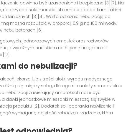
łączenie powinno być uzasadnione i bezpieczne [3][7]. Na
y, na przykład sole morskie lub emskie z dodatkami takimi
ań klinicznych [3][4]. Warto odróżnić nebulizację od
chenną można rozpuścić w proporcji 0,9 g na 100 ml wody,
w nebulizatorach [6].
 gotowych, jednorazowych ampułek oraz roztworów
płuc, z wyraźnym naciskiem na higienę urządzenia i
][7].
kami do nebulizacji?
aleceń lekarza lub z treści ulotki wyrobu medycznego.
różnią się między sobą, dlatego nie należy samodzielnie
 do nebulizacji zawierający ambroksol może być
1, a dawki jednostkowe mieszanki mieszczą się zwykle w
ntacja produktu [2]. Dodatek soli poprawia nawilżenie i
siągnąć wymaganą objętość roboczą urządzenia, która
jest odpowiednia?