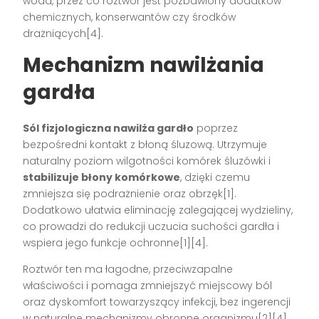
woda, przez co roztwór jest pozbawiony dodatków
chemicznych, konserwantów czy środków
drażniących[4].
Mechanizm nawilżania
gardła
Sól fizjologiczna nawilża gardło
poprzez
bezpośredni kontakt z błoną śluzową. Utrzymuje
naturalny poziom wilgotności komórek śluzówki i
stabilizuje błony komórkowe
, dzięki czemu
zmniejsza się podrażnienie oraz obrzęk[1].
Dodatkowo ułatwia eliminację zalegającej wydzieliny,
co prowadzi do redukcji uczucia suchości gardła i
wspiera jego funkcje ochronne[1][4].
Roztwór ten ma łagodne, przeciwzapalne
właściwości i pomaga zmniejszyć miejscowy ból
oraz dyskomfort towarzyszący infekcji, bez ingerencji
w naturalne mechanizmy obronne organizmu[2][4].