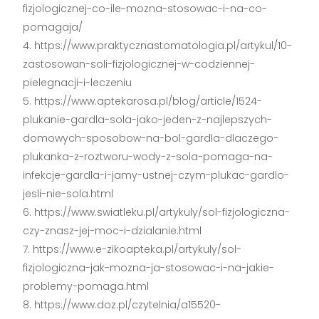
fizjologicznej-co-ile-mozna-stosowac-i-na-co-
pomagaja/
https://www.praktycznastomatologia.pl/artykul/10-
zastosowan-soli-fizjologicznej-w-codziennej-
pielegnacji-i-leczeniu
https://www.aptekarosa.pl/blog/article/1524-
plukanie-gardla-sola-jako-jeden-z-najlepszych-
domowych-sposobow-na-bol-gardla-dlaczego-
plukanka-z-roztworu-wody-z-sola-pomaga-na-
infekcje-gardla-i-jamy-ustnej-czym-plukac-gardlo-
jesli-nie-sola.html
https://www.swiatleku.pl/artykuly/sol-fizjologiczna-
czy-znasz-jej-moc-i-dzialanie.html
https://www.e-zikoapteka.pl/artykuly/sol-
fizjologiczna-jak-mozna-ja-stosowac-i-na-jakie-
problemy-pomaga.html
https://www.doz.pl/czytelnia/a15520-