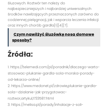
śluzowych. Roztwór ten należy do
najbezpieczniejszych i najbardziej uniwersalnych
środków nawilżających przeznaczonych zarówno do
codziennej pielęgnacji, jak i wsparcia leczenia infekcji
oraz innych chorób gardła[1][4][7].
Czym nawilżyć śluzówkę nosa domowe
sposoby?
Źródła:
https://telemedi.com/pl/poradnik/dlaczego-warto-
stosowac-plukanie-gardla-sola-morska-porady-
od-lekarza-online/
https://www.medonet.pl/zdrowie,plukanie-gardla-
sola—dzialanie–jak-przygotowac-
roztwor,artykul,1733587.html
https://melisa.pl/porady/inhalacje-z-soli-