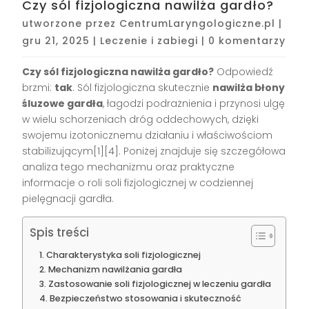
Czy sól fizjologiczna nawilża gardło?
utworzone przez
CentrumLaryngologiczne.pl
|
gru 21, 2025
|
Leczenie i zabiegi
|
0 komentarzy
Czy sól fizjologiczna nawilża gardło?
Odpowiedź
brzmi:
tak
. Sól fizjologiczna skutecznie
nawilża błony
śluzowe gardła
, łagodzi podrażnienia i przynosi ulgę
w wielu schorzeniach dróg oddechowych, dzięki
swojemu izotonicznemu działaniu i właściwościom
stabilizującym[1][4]. Poniżej znajduje się szczegółowa
analiza tego mechanizmu oraz praktyczne
informacje o roli soli fizjologicznej w codziennej
pielęgnacji gardła.
Spis treści
Charakterystyka soli fizjologicznej
Mechanizm nawilżania gardła
Zastosowanie soli fizjologicznej w leczeniu gardła
Bezpieczeństwo stosowania i skuteczność