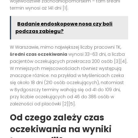
województwie zachodniopomorskim – tam średni
termin wynosi aż 141 dni
[1]
.
Badanie endoskopowe nosa czy boli
podczas zabiegu?
W Warszawie, mimo największej liczby pracowni TK,
średni czas oczekiwania
wynosi 33–63 dni, a liczba
pacjentów oczekujących przekracza 200 osób
[3][4]
.
W mniejszych miejscowościach również występują
znaczące różnice: na przykład w Myślenicach czeka
się około 18 dni (210 osób oczekujących), natomiast
w Bydgoszczy terminy wahają się od 41 do 109 dni,
przy liczbie oczekujących od 46 do 386 osób w
zależności od placówki
[2][5]
.
Od czego zależy czas
oczekiwania na wyniki