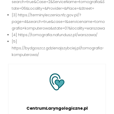
search=true&Case=2&ServiceName=tomografia&S
tate=06&Locality=&Provider=&Place=&Street=
[3] https://terminyleczenia.nfz.gov.pl/?
page=4&search=true&case=1&servicename=tomo
grafia+komputerowa&state=07&locality=warszawa
[4] https://tomografia.nafundusz.pl/warszawa/
[5]
https://bydgoszcz.gdzienajszybciej.pl/tomografia-
komputerowa/
CentrumLaryngologiczne.pl