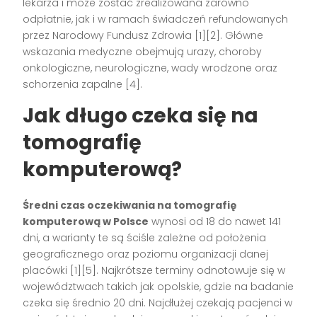
lekarza i może zostać zrealizowana zarówno
odpłatnie, jak i w ramach świadczeń refundowanych
przez Narodowy Fundusz Zdrowia
[1][2]
. Główne
wskazania medyczne obejmują urazy, choroby
onkologiczne, neurologiczne, wady wrodzone oraz
schorzenia zapalne
[4]
.
Jak długo czeka się na
tomografię
komputerową?
Średni czas oczekiwania na tomografię
komputerową w Polsce
wynosi od 18 do nawet 141
dni, a warianty te są ściśle zależne od położenia
geograficznego oraz poziomu organizacji danej
placówki
[1][5]
. Najkrótsze terminy odnotowuje się w
województwach takich jak opolskie, gdzie na badanie
czeka się średnio 20 dni. Najdłużej czekają pacjenci w