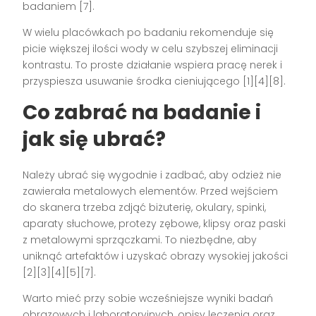
badaniem [7].
W wielu placówkach po badaniu rekomenduje się
picie większej ilości wody w celu szybszej eliminacji
kontrastu. To proste działanie wspiera pracę nerek i
przyspiesza usuwanie środka cieniującego [1][4][8].
Co zabrać na badanie i
jak się ubrać?
Należy ubrać się wygodnie i zadbać, aby odzież nie
zawierała metalowych elementów. Przed wejściem
do skanera trzeba zdjąć biżuterię, okulary, spinki,
aparaty słuchowe, protezy zębowe, klipsy oraz paski
z metalowymi sprzączkami. To niezbędne, aby
uniknąć artefaktów i uzyskać obrazy wysokiej jakości
[2][3][4][5][7].
Warto mieć przy sobie wcześniejsze wyniki badań
obrazowych i laboratoryjnych, opisy leczenia oraz