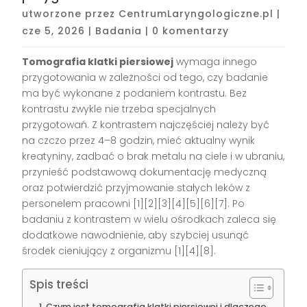
utworzone przez
CentrumLaryngologiczne.pl
|
cze 5, 2026
|
Badania
|
0 komentarzy
Tomografia klatki piersiowej
wymaga innego
przygotowania w zależności od tego, czy badanie
ma być wykonane z podaniem kontrastu. Bez
kontrastu zwykle nie trzeba specjalnych
przygotowań. Z kontrastem najczęściej należy być
na czczo przez 4–8 godzin, mieć aktualny wynik
kreatyniny, zadbać o brak metalu na ciele i w ubraniu,
przynieść podstawową dokumentację medyczną
oraz potwierdzić przyjmowanie stałych leków z
personelem pracowni [1][2][3][4][5][6][7]. Po
badaniu z kontrastem w wielu ośrodkach zaleca się
dodatkowe nawodnienie, aby szybciej usunąć
środek cieniujący z organizmu [1][4][8].
Spis treści
Czym jest tomografia klatki piersiowej i dlaczego