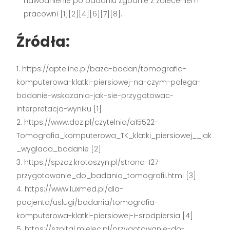
nawodnienie po badaniu zgodnie z zaleceniem
pracowni [1][2][4][6][7][8].
Źródła:
https://apteline.pl/baza-badan/tomografia-
komputerowa-klatki-piersiowej-na-czym-polega-
badanie-wskazania-jak-sie-przygotowac-
interpretacja-wyniku [1]
https://www.doz.pl/czytelnia/a15522-
Tomografia_komputerowa_TK_klatki_piersiowej__jak
_wyglada_badanie [2]
https://spzoz.krotoszyn.pl/strona-127-
przygotowanie_do_badania_tomografii.html [3]
https://www.luxmed.pl/dla-
pacjenta/uslugi/badania/tomografia-
komputerowa-klatki-piersiowej-i-srodpiersia [4]
https://szpital.mielec.pl/przygotowanie-do-