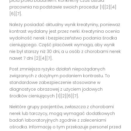
picia przed badaniem. Konkretny czas ustala
pracownia na podstawie swoich procedur [1][2][4]
[6][7].
Należy posiadać aktualny wynik kreatyniny, ponieważ
kontrast wydalany jest przez nerki. Kreatynina ocenia
wydolność nerek i bezpieczeństwo podania środka
cieniującego. Część placówek wymaga, aby wynik
nie był starszy niż 30 dni, a u osób z chorobami nerek
nawet 7 dni [2][4][7].
Post zmniejsza ryzyko działań niepożądanych
związanych z dożylnym podaniem kontrastu. To
standardowe zabezpieczenie stosowane w
diagnostyce obrazowej z użyciem jodowych
środków cieniujących [1][2][6][7].
Niektóre grupy pacjentów, zwłaszcza z chorobami
nerek lub tarczycy, mogą wymagać dodatkowych
badań laboratoryjnych zgodnie z zaleceniami
ośrodka. Informację o tym przekazuje personel przed