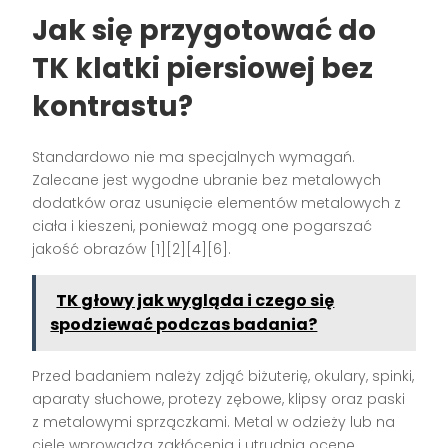
Jak się przygotować do
TK klatki piersiowej bez
kontrastu?
Standardowo nie ma specjalnych wymagań.
Zalecane jest wygodne ubranie bez metalowych
dodatków oraz usunięcie elementów metalowych z
ciała i kieszeni, ponieważ mogą one pogarszać
jakość obrazów [1][2][4][6].
TK głowy jak wygląda i czego się
spodziewać podczas badania?
Przed badaniem należy zdjąć biżuterię, okulary, spinki,
aparaty słuchowe, protezy zębowe, klipsy oraz paski
z metalowymi sprzączkami. Metal w odzieży lub na
ciele wprowadza zakłócenia i utrudnia ocenę