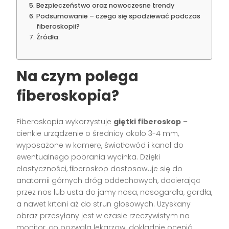
Bezpieczeństwo oraz nowoczesne trendy
Podsumowanie – czego się spodziewać podczas
fiberoskopii?
Źródła:
Na czym polega
fiberoskopia?
Fiberoskopia wykorzystuje
giętki fiberoskop
–
cienkie urządzenie o średnicy około 3-4 mm,
wyposażone w kamerę, światłowód i kanał do
ewentualnego pobrania wycinka. Dzięki
elastyczności, fiberoskop dostosowuje się do
anatomii górnych dróg oddechowych, docierając
przez nos lub usta do jamy nosa, nosogardła, gardła,
a nawet krtani aż do strun głosowych. Uzyskany
obraz przesyłany jest w czasie rzeczywistym na
monitor, co pozwala lekarzowi dokładnie ocenić