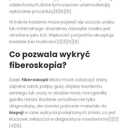
oddechowych, które tymczasowo uniemożliwiają
wykonanie procedury[3][5][6].
W trakcie badania może pojawić się uczucie ucisku
lub minimalnego drażnienia, niezwykle rzadko jest
określane jako ból. Większość pacjentów akceptuje
badanie bez trudności.[1][3][5][6]
Co pozwala wykryć
fiberoskopia?
Dzięki
fiberoskopii
lekarz może zobaczyć stany
zapalne zatok, polipy, guzy, objawy bezdechu
sennego lub urazy w obrębie nosa, nosogardła,
gardła i krtani. Badanie umożliwia nie tylko
diagnostykę, ale również pobranie materiału do
biopsji
w razie wykrycia podejrzanych zmian, co jest
kluczowe zwłaszcza w diagnostyce nowotworów[1][2]
[4][6].