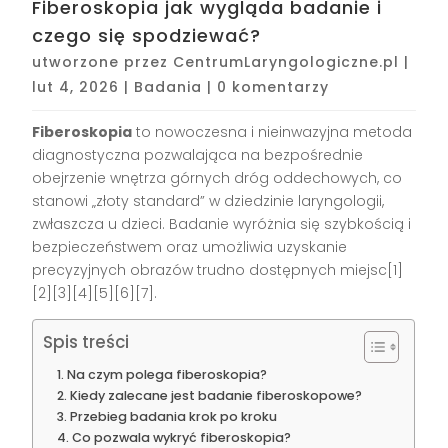
Fiberoskopia jak wygląda badanie i
czego się spodziewać?
utworzone przez
CentrumLaryngologiczne.pl
|
lut 4, 2026
|
Badania
|
0 komentarzy
Fiberoskopia
to nowoczesna i nieinwazyjna metoda
diagnostyczna pozwalająca na bezpośrednie
obejrzenie wnętrza górnych dróg oddechowych, co
stanowi „złoty standard” w dziedzinie laryngologii,
zwłaszcza u dzieci. Badanie wyróżnia się szybkością i
bezpieczeństwem oraz umożliwia uzyskanie
precyzyjnych obrazów trudno dostępnych miejsc[1]
[2][3][4][5][6][7].
Spis treści
Na czym polega fiberoskopia?
Kiedy zalecane jest badanie fiberoskopowe?
Przebieg badania krok po kroku
Co pozwala wykryć fiberoskopia?