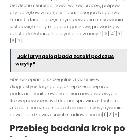
bezdechu sennego, nowotworów, urazów, polipów
czy obrzęków w obrębie nosa, nosogardła, gardła i
krtani. U dzieci najczęstszym powodem skierowania
jest powiększony migdałek gardłowy, prowadzący
często do zaburzeń oddychania w nocy[1][3][4][5]
[6][7].
Jak laryngolog bada zatoki podczas
wizyty?
Fiberoskopiama szczególne znaczenie w
diagnostyce laryngologicznej dziecięcej oraz
podczas monitorowania zmian nowotworowych.
Rozwój nowoczesnych kamer sprawia, że technika
znajduje coraz szersze zastosowanie w wykrywaniu
nawet bardzo wczesnych stadiów chorób[1][2][5].
Przebieg badania krok po