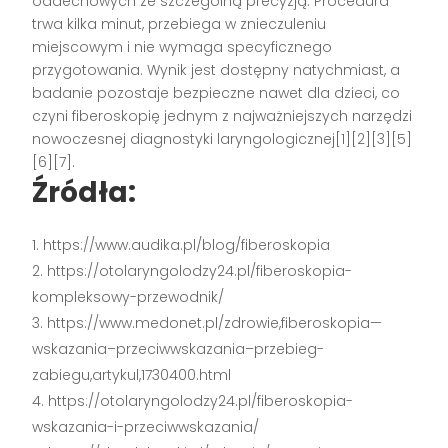
oddechowych ze szczególną precyzją. Procedura
trwa kilka minut, przebiega w znieczuleniu
miejscowym i nie wymaga specyficznego
przygotowania. Wynik jest dostępny natychmiast, a
badanie pozostaje bezpieczne nawet dla dzieci, co
czyni fiberoskopię jednym z najważniejszych narzędzi
nowoczesnej diagnostyki laryngologicznej[1][2][3][5]
[6][7].
Źródła:
https://www.audika.pl/blog/fiberoskopia
https://otolaryngolodzy24.pl/fiberoskopia-
kompleksowy-przewodnik/
https://www.medonet.pl/zdrowie,fiberoskopia—
wskazania–przeciwwskazania–przebieg-
zabiegu,artykul,1730400.html
https://otolaryngolodzy24.pl/fiberoskopia-
wskazania-i-przeciwwskazania/