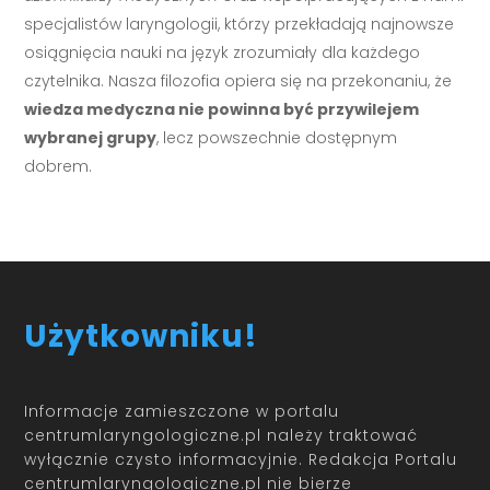
specjalistów laryngologii, którzy przekładają najnowsze
osiągnięcia nauki na język zrozumiały dla każdego
czytelnika. Nasza filozofia opiera się na przekonaniu, że
wiedza medyczna nie powinna być przywilejem
wybranej grupy
, lecz powszechnie dostępnym
dobrem.
Użytkowniku!
Informacje zamieszczone w portalu
centrumlaryngologiczne.pl należy traktować
wyłącznie czysto informacyjnie. Redakcja Portalu
centrumlaryngologiczne.pl nie bierze