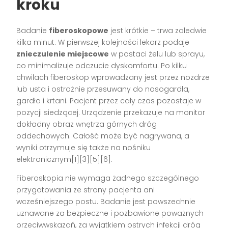
kroku
Badanie
fiberoskopowe
jest krótkie – trwa zaledwie
kilka minut. W pierwszej kolejności lekarz podaje
znieczulenie miejscowe
w postaci żelu lub sprayu,
co minimalizuje odczucie dyskomfortu. Po kilku
chwilach fiberoskop wprowadzany jest przez nozdrze
lub usta i ostrożnie przesuwany do nosogardła,
gardła i krtani. Pacjent przez cały czas pozostaje w
pozycji siedzącej. Urządzenie przekazuje na monitor
dokładny obraz wnętrza górnych dróg
oddechowych. Całość może być nagrywana, a
wyniki otrzymuje się także na nośniku
elektronicznym[1][3][5][6].
Fiberoskopia nie wymaga żadnego szczególnego
przygotowania ze strony pacjenta ani
wcześniejszego postu. Badanie jest powszechnie
uznawane za bezpieczne i pozbawione poważnych
przeciwwskazań, za wyjątkiem ostrych infekcji dróg