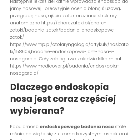
Następnie lekarz delikatnie wprowadza endoskop do
jamy nosowej i precyzyjnie ocenia błonę śluzową,
przegrodę nosa, ujścia zatok oraz inne struktury
anatomiczne https://chorezatoki.pl/chore-
zatoki/badanie-zatok/badanie-endoskopowe-
zatok/
https://www.mp.pl/otolaryngologia/artykuly/nosizato
ki/158609,badanie-endoskopowe-jam-nosa-i-
nosogardla. Cały zabieg trwa zaledwie kilka minut
https://www.medicover.pl/badania/endoskopia-
nosogardla/.
Dlaczego endoskopia
nosa jest coraz częściej
wybierana?
Popularność
endoskopowego badania nosa
stale
rośnie, co wiąże się z kilkoma korzystnymi aspektami.