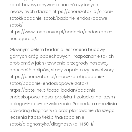
zatok bez wykonywania nacięć czy innych
inwazyjnych działań https://chorezatoki.pl/chore-
zatoki/badanie-zatok/badanie-endoskopowe-
zatok/
https://www.medicover.pl/badania/endoskopia-
nosogardla/.
Głównym celem badania jest ocena budowy
górnych dróg oddechowych i rozpoznanie takich
problemów jak skrzywienie przegrody nosowej,
obecność polipów, stany zapalne czy nowotwory
https://chorezatoki.pl/chore-zatoki/badanie-
zatok/badanie-endoskopowe-zatok/
https://apteline.pl/baza-badan/badanie-
endoskopowe-nosa-przelyku-i-zoladka-na-czym-
polega-i-jakie-sa-wskazania. Procedura umożliwia
dokładną diagnostykę oraz planowanie dalszego
leczenia https://leki.pl/na/zapalenie-
zatok/diagnostyka/diagnostyka-1450-1/.