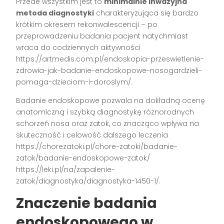
Przede wszystkim jest to
minimalnie inwazyjna
metoda diagnostyki
charakteryzująca się bardzo
krótkim okresem rekonwalescencji – po
przeprowadzeniu badania pacjent natychmiast
wraca do codziennych aktywności
https://artmedis.com.pl/endoskopia-przeswietlenie-
zdrowia-jak-badanie-endoskopowe-nosogardzieli-
pomaga-dzieciom-i-doroslym/.
Badanie endoskopowe pozwala na dokładną ocenę
anatomiczną i szybką diagnostykę różnorodnych
schorzeń nosa oraz zatok, co znacząco wpływa na
skuteczność i celowość dalszego leczenia
https://chorezatoki.pl/chore-zatoki/badanie-
zatok/badanie-endoskopowe-zatok/
https://leki.pl/na/zapalenie-
zatok/diagnostyka/diagnostyka-1450-1/.
Znaczenie badania
endoskopowego w