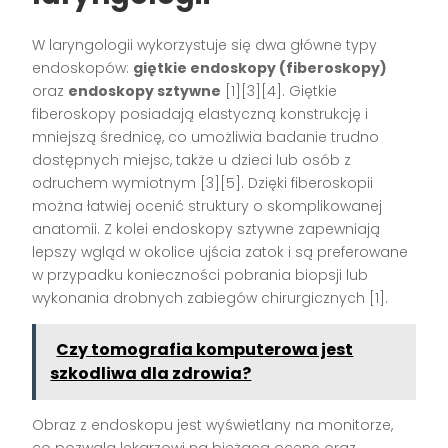
W laryngologii wykorzystuje się dwa główne typy
endoskopów:
giętkie endoskopy (fiberoskopy)
oraz
endoskopy sztywne
[1][3][4]. Giętkie
fiberoskopy posiadają elastyczną konstrukcję i
mniejszą średnicę, co umożliwia badanie trudno
dostępnych miejsc, także u dzieci lub osób z
odruchem wymiotnym [3][5]. Dzięki fiberoskopii
można łatwiej ocenić struktury o skomplikowanej
anatomii. Z kolei endoskopy sztywne zapewniają
lepszy wgląd w okolice ujścia zatok i są preferowane
w przypadku konieczności pobrania biopsji lub
wykonania drobnych zabiegów chirurgicznych [1].
Czy tomografia komputerowa jest
szkodliwa dla zdrowia?
Obraz z endoskopu jest wyświetlany na monitorze,
co pozwala lekarzowi na bieżącą ocenę oraz