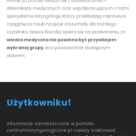
Redakcja portalu składa się z
doświadczonych
dziennikarzy medycznych
oraz współpracujących z nami
specjalistów laryngologii, którzy przekładają najnowsze
osiągnięcia nauki na język zrozumiały dla każdego
czytelnika. Nasza filozofia opiera się na przekonaniu, że
wiedza medyczna nie powinna być przywilejem
wybranej grupy
, lecz powszechnie dostępnym
dobrem.
Użytkowniku!
Informacje zamieszczone w portalu
centrumlaryngologiczne.pl należy traktować