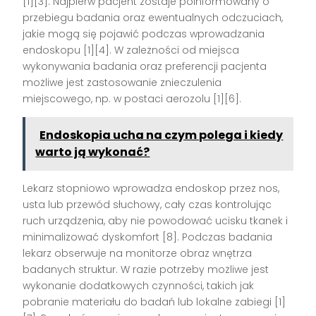
[1][3]. Najpierw pacjent zostaje poinformowany o
przebiegu badania oraz ewentualnych odczuciach,
jakie mogą się pojawić podczas wprowadzania
endoskopu [1][4]. W zależności od miejsca
wykonywania badania oraz preferencji pacjenta
możliwe jest zastosowanie znieczulenia
miejscowego, np. w postaci aerozolu [1][6].
Endoskopia ucha na czym polega i kiedy
warto ją wykonać?
Lekarz stopniowo wprowadza endoskop przez nos,
usta lub przewód słuchowy, cały czas kontrolując
ruch urządzenia, aby nie powodować ucisku tkanek i
minimalizować dyskomfort [8]. Podczas badania
lekarz obserwuje na monitorze obraz wnętrza
badanych struktur. W razie potrzeby możliwe jest
wykonanie dodatkowych czynności, takich jak
pobranie materiału do badań lub lokalne zabiegi [1]