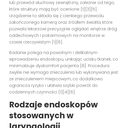
lub przewód słuchowy zewnętrzny, zależnie od tego,
które struktury mają być ocenione [1][3][5].
Urządzenie to składa się z cienkiego przewodu
zakończonego kamerą oraz źródłem światła, które
pozwala lekarzowi precyzyjnie oglądać wnętrze dróg
oddechowych i pokarmowych na monitorze w
czasie rzeczywistym [1][6].
Badanie polega na powolnym i delikatnym
wprowadzeniu endoskopu, unikając ucisku tkanek, co
minimalizuje dyskomfort pacjenta [8]. Procedura
zwykle nie wymaga znieczulenia lub wykonywana jest
ze znieczuleniem miejscowym, co dodatkowo
ogranicza ryzyko i ułatwia szybki powrót do
codziennych czynności [1][4][6].
Rodzaje endoskopów
stosowanych w
laryngologii