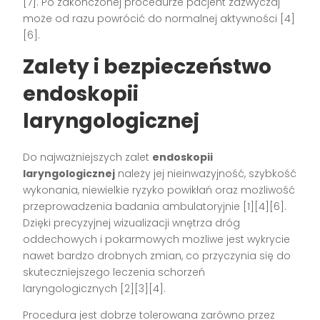
[7]. Po zakończonej procedurze pacjent zazwyczaj
może od razu powrócić do normalnej aktywności [4]
[6].
Zalety i bezpieczeństwo
endoskopii
laryngologicznej
Do najważniejszych zalet
endoskopii
laryngologicznej
należy jej nieinwazyjność, szybkość
wykonania, niewielkie ryzyko powikłań oraz możliwość
przeprowadzenia badania ambulatoryjnie [1][4][6].
Dzięki precyzyjnej wizualizacji wnętrza dróg
oddechowych i pokarmowych możliwe jest wykrycie
nawet bardzo drobnych zmian, co przyczynia się do
skuteczniejszego leczenia schorzeń
laryngologicznych [2][3][4].
Procedura jest dobrze tolerowana zarówno przez