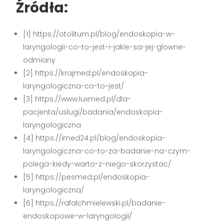
Źródła:
[1] https://otolitum.pl/blog/endoskopia-w-
laryngologii-co-to-jest-i-jakie-sa-jej-glowne-
odmiany
[2] https://krajmed.pl/endoskopia-
laryngologiczna-co-to-jest/
[3] https://www.luxmed.pl/dla-
pacjenta/uslugi/badania/endoskopia-
laryngologiczna
[4] https://imed24.pl/blog/endoskopia-
laryngologiczna-co-to-za-badanie-na-czym-
polega-kiedy-warto-z-niego-skorzystac/
[5] https://pesmed.pl/endoskopia-
laryngologiczna/
[6] https://rafalchmielewski.pl/badanie-
endoskopowe-w-laryngologii/