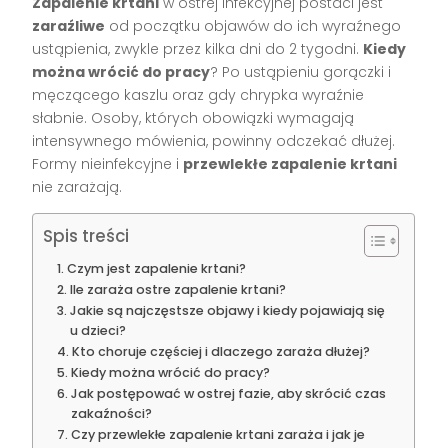
Zapalenie krtani
w ostrej infekcyjnej postaci jest
zaraźliwe
od początku objawów do ich wyraźnego
ustąpienia, zwykle przez kilka dni do 2 tygodni.
Kiedy
można wrócić do pracy
? Po ustąpieniu gorączki i
męczącego kaszlu oraz gdy chrypka wyraźnie
słabnie. Osoby, których obowiązki wymagają
intensywnego mówienia, powinny odczekać dłużej.
Formy nieinfekcyjne i
przewlekłe zapalenie krtani
nie zarażają.
Spis treści
Czym jest zapalenie krtani?
Ile zaraża ostre zapalenie krtani?
Jakie są najczęstsze objawy i kiedy pojawiają się
u dzieci?
Kto choruje częściej i dlaczego zaraża dłużej?
Kiedy można wrócić do pracy?
Jak postępować w ostrej fazie, aby skrócić czas
zakaźności?
Czy przewlekłe zapalenie krtani zaraża i jak je