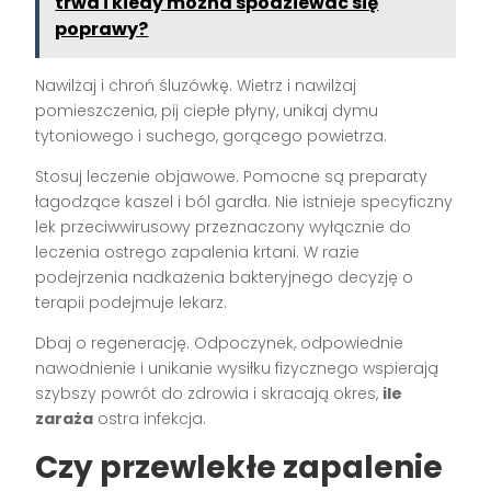
trwa i kiedy można spodziewać się
poprawy?
Nawilżaj i chroń śluzówkę. Wietrz i nawilżaj
pomieszczenia, pij ciepłe płyny, unikaj dymu
tytoniowego i suchego, gorącego powietrza.
Stosuj leczenie objawowe. Pomocne są preparaty
łagodzące kaszel i ból gardła. Nie istnieje specyficzny
lek przeciwwirusowy przeznaczony wyłącznie do
leczenia ostrego zapalenia krtani. W razie
podejrzenia nadkażenia bakteryjnego decyzję o
terapii podejmuje lekarz.
Dbaj o regenerację. Odpoczynek, odpowiednie
nawodnienie i unikanie wysiłku fizycznego wspierają
szybszy powrót do zdrowia i skracają okres,
ile
zaraża
ostra infekcja.
Czy przewlekłe zapalenie