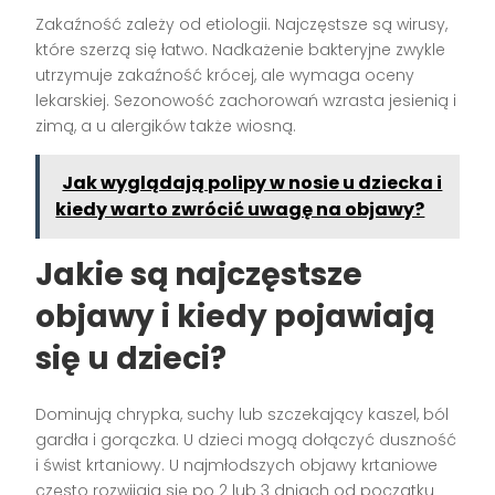
Zakaźność zależy od etiologii. Najczęstsze są wirusy,
które szerzą się łatwo. Nadkażenie bakteryjne zwykle
utrzymuje zakaźność krócej, ale wymaga oceny
lekarskiej. Sezonowość zachorowań wzrasta jesienią i
zimą, a u alergików także wiosną.
Jak wyglądają polipy w nosie u dziecka i
kiedy warto zwrócić uwagę na objawy?
Jakie są najczęstsze
objawy i kiedy pojawiają
się u dzieci?
Dominują chrypka, suchy lub szczekający kaszel, ból
gardła i gorączka. U dzieci mogą dołączyć duszność
i świst krtaniowy. U najmłodszych objawy krtaniowe
często rozwijają się po 2 lub 3 dniach od początku