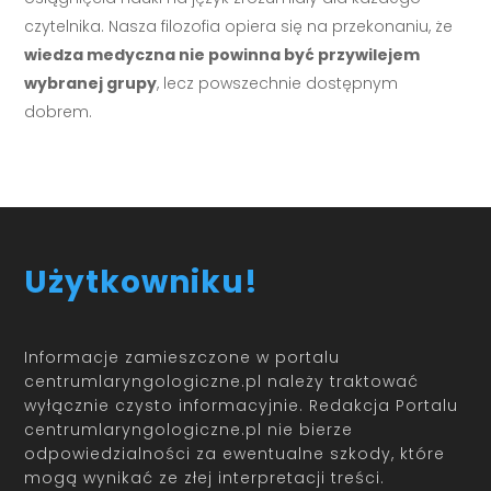
czytelnika. Nasza filozofia opiera się na przekonaniu, że
wiedza medyczna nie powinna być przywilejem
wybranej grupy
, lecz powszechnie dostępnym
dobrem.
Użytkowniku!
Informacje zamieszczone w portalu
centrumlaryngologiczne.pl należy traktować
wyłącznie czysto informacyjnie. Redakcja Portalu
centrumlaryngologiczne.pl nie bierze
odpowiedzialności za ewentualne szkody, które
mogą wynikać ze złej interpretacji treści.