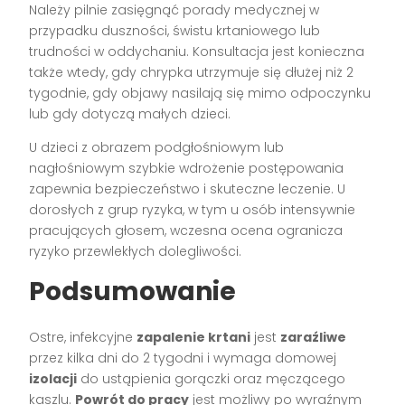
Należy pilnie zasięgnąć porady medycznej w
przypadku duszności, świstu krtaniowego lub
trudności w oddychaniu. Konsultacja jest konieczna
także wtedy, gdy chrypka utrzymuje się dłużej niż 2
tygodnie, gdy objawy nasilają się mimo odpoczynku
lub gdy dotyczą małych dzieci.
U dzieci z obrazem podgłośniowym lub
nagłośniowym szybkie wdrożenie postępowania
zapewnia bezpieczeństwo i skuteczne leczenie. U
dorosłych z grup ryzyka, w tym u osób intensywnie
pracujących głosem, wczesna ocena ogranicza
ryzyko przewlekłych dolegliwości.
Podsumowanie
Ostre, infekcyjne
zapalenie krtani
jest
zaraźliwe
przez kilka dni do 2 tygodni i wymaga domowej
izolacji
do ustąpienia gorączki oraz męczącego
kaszlu.
Powrót do pracy
jest możliwy po wyraźnym