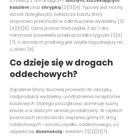
tchawicy z dominującym
suchym, szczekającym
kaszlem
oraz
chrypką
[2][3][4]. Typowy jest nocny
wzrost dolegliwości, zwłaszcza kaszlu, który
stopniowo przechodzi w odkrztuszanie wydzieliny [3]
[4][5][6]. Ostra postać trwa zwykle 3 do 7 dni,
natomiast przewlekła przekracza kilka tygodni [1][6]
[7]. U dorosłych przebieg jest zwykle łagodniejszy niż
u dzieci [4].
Co dzieje się w drogach
oddechowych?
Zapalenie błony śluzowej prowadzi do obrzęku,
nadprodukcji wydzieliny i podrażnienia receptorów
kaszlowych. Dlatego początkowo dominuje suchy
kaszel, a w dalszym okresie produktywny. W ciężkich
postaciach dochodzi do zwężenia górnych dróg
oddechowych i wzrostu wysiłku oddechowego, co
objawia się
dusznością
i świstem [1][2][3][7].