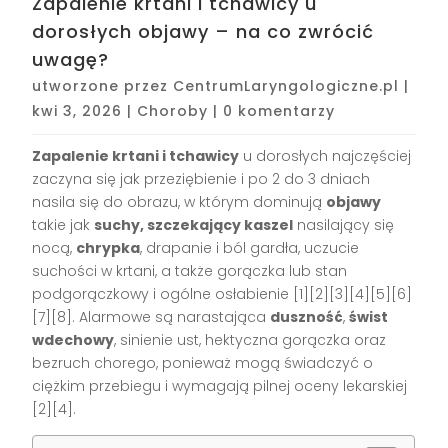
Zapalenie krtani i tchawicy u
dorosłych objawy – na co zwrócić
uwagę?
utworzone przez
CentrumLaryngologiczne.pl
|
kwi 3, 2026
|
Choroby
|
0 komentarzy
Zapalenie krtani i tchawicy
u dorosłych najczęściej
zaczyna się jak przeziębienie i po 2 do 3 dniach
nasila się do obrazu, w którym dominują
objawy
takie jak
suchy, szczekający kaszel
nasilający się
nocą,
chrypka
, drapanie i ból gardła, uczucie
suchości w krtani, a także gorączka lub stan
podgorączkowy i ogólne osłabienie [1][2][3][4][5][6]
[7][8]. Alarmowe są narastająca
duszność
,
świst
wdechowy
, sinienie ust, hektyczna gorączka oraz
bezruch chorego, ponieważ mogą świadczyć o
ciężkim przebiegu i wymagają pilnej oceny lekarskiej
[2][4].