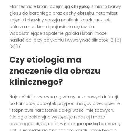
Manifestacje krtani obejmują
chrypkę
, zmianę barwy
głosu do baraniego oraz cechy obrzęku, natomiast
zajęcie tchawicy sprzyja nasileniu kaszlu, uczuciu
bólu za mostkiem i pojawieniu się świstu.
Współistniejące zapalenie gardła i krtani może
nasilać ból przy połykaniu i wywoływać ślinotok [2][5]
[8][9].
Czy etiologia ma
znaczenie dla obrazu
klinicznego?
Najczęściej przyczyną są wirusy sezonowych infekcji,
co tłumaczy początek przypominający przeziębienie
i stopniowe narastanie dolegliwości miejscowych.
Etiologia bakteryjna występuje rzadziej i może
przebiegać ciężej, na przykład z
gorączką
hektyczną.
Krztusiec wiąże się z napadami kaszlu, które bywają