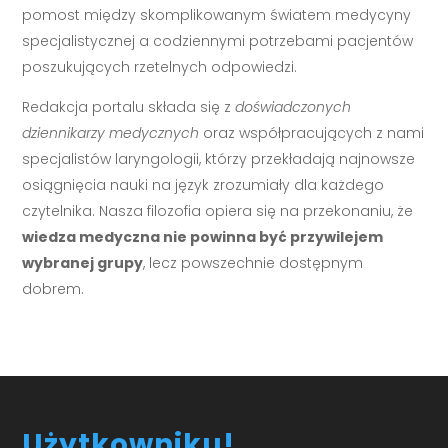
pomost między skomplikowanym światem medycyny
specjalistycznej a codziennymi potrzebami pacjentów
poszukujących rzetelnych odpowiedzi.
Redakcja portalu składa się z
doświadczonych
dziennikarzy medycznych
oraz współpracujących z nami
specjalistów laryngologii, którzy przekładają najnowsze
osiągnięcia nauki na język zrozumiały dla każdego
czytelnika. Nasza filozofia opiera się na przekonaniu, że
wiedza medyczna nie powinna być przywilejem
wybranej grupy
, lecz powszechnie dostępnym
dobrem.
Użytkowniku!