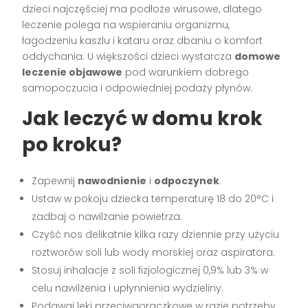
dzieci najczęściej ma podłoże wirusowe, dlatego
leczenie polega na wspieraniu organizmu,
łagodzeniu kaszlu i kataru oraz dbaniu o komfort
oddychania. U większości dzieci wystarcza
domowe
leczenie objawowe
pod warunkiem dobrego
samopoczucia i odpowiedniej podaży płynów.
Jak leczyć w domu krok
po kroku?
Zapewnij
nawodnienie
i
odpoczynek
.
Ustaw w pokoju dziecka temperaturę 18 do 20°C i
zadbaj o nawilżanie powietrza.
Czyść nos delikatnie kilka razy dziennie przy użyciu
roztworów soli lub wody morskiej oraz aspiratora.
Stosuj inhalacje z soli fizjologicznej 0,9% lub 3% w
celu nawilżenia i upłynnienia wydzieliny.
Podawaj leki przeciwgorączkowe w razie potrzeby