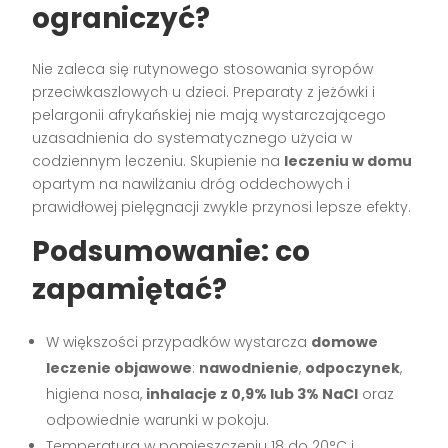
ograniczyć?
Nie zaleca się rutynowego stosowania syropów
przeciwkaszlowych u dzieci. Preparaty z jeżówki i
pelargonii afrykańskiej nie mają wystarczającego
uzasadnienia do systematycznego użycia w
codziennym leczeniu. Skupienie na
leczeniu w domu
opartym na nawilżaniu dróg oddechowych i
prawidłowej pielęgnacji zwykle przynosi lepsze efekty.
Podsumowanie: co
zapamiętać?
W większości przypadków wystarcza
domowe
leczenie objawowe
:
nawodnienie
,
odpoczynek
,
higiena nosa,
inhalacje z 0,9% lub 3% NaCl
oraz
odpowiednie warunki w pokoju.
Temperatura w pomieszczeniu 18 do 20°C i