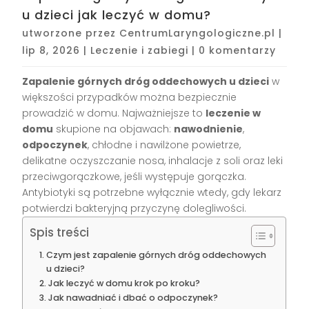
u dzieci jak leczyć w domu?
utworzone przez
CentrumLaryngologiczne.pl
|
lip 8, 2026
|
Leczenie i zabiegi
|
0 komentarzy
Zapalenie górnych dróg oddechowych u dzieci
w
większości przypadków można bezpiecznie
prowadzić w domu. Najważniejsze to
leczenie w
domu
skupione na objawach:
nawodnienie
,
odpoczynek
, chłodne i nawilżone powietrze,
delikatne oczyszczanie nosa, inhalacje z soli oraz leki
przeciwgorączkowe, jeśli występuje gorączka.
Antybiotyki są potrzebne wyłącznie wtedy, gdy lekarz
potwierdzi bakteryjną przyczynę dolegliwości.
Spis treści
Czym jest zapalenie górnych dróg oddechowych
u dzieci?
Jak leczyć w domu krok po kroku?
Jak nawadniać i dbać o odpoczynek?