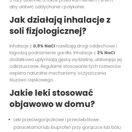
5 razy dziennie, a także przed karmieniem i snem,
aby ułatwić oddychanie i połykanie.
Jak działają inhalacje z
soli fizjologicznej?
Inhalacje z
0,9% NaCl
nawilżają drogi oddechowe i
łagodzą podrażnienie gardła. Inhalacje z
3% NaCl
dodatkowo upłynniają gęstą wydzielinę, ułatwiając jej
odkrztuszanie. Regularne stosowanie tych roztworów
wspiera naturalne mechanizmy oczyszczania
śluzowo rzęskowego.
Jakie leki stosować
objawowo w domu?
Leki przeciwgorączkowe i przeciwbólowe:
paracetamol lub ibuprofen przy gorączce lub bólu