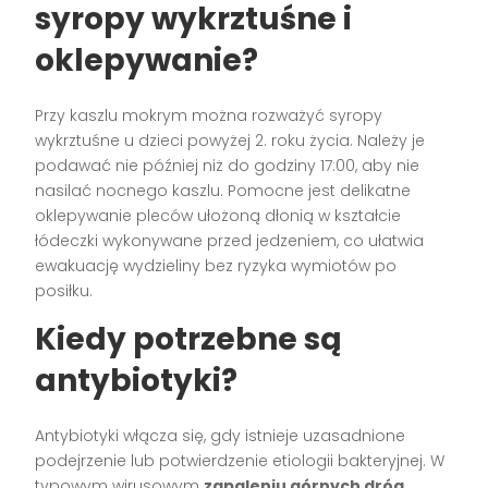
syropy wykrztuśne i
oklepywanie?
Przy kaszlu mokrym można rozważyć syropy
wykrztuśne u dzieci powyżej 2. roku życia. Należy je
podawać nie później niż do godziny 17:00, aby nie
nasilać nocnego kaszlu. Pomocne jest delikatne
oklepywanie pleców ułożoną dłonią w kształcie
łódeczki wykonywane przed jedzeniem, co ułatwia
ewakuację wydzieliny bez ryzyka wymiotów po
posiłku.
Kiedy potrzebne są
antybiotyki?
Antybiotyki włącza się, gdy istnieje uzasadnione
podejrzenie lub potwierdzenie etiologii bakteryjnej. W
typowym wirusowym
zapaleniu górnych dróg