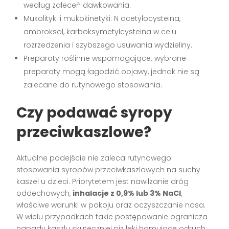
według zaleceń dawkowania.
Mukolityki i mukokinetyki: N acetylocysteina,
ambroksol, karboksymetylcysteina w celu
rozrzedzenia i szybszego usuwania wydzieliny.
Preparaty roślinne wspomagające: wybrane
preparaty mogą łagodzić objawy, jednak nie są
zalecane do rutynowego stosowania.
Czy podawać syropy
przeciwkaszlowe?
Aktualne podejście nie zaleca rutynowego
stosowania syropów przeciwkaszlowych na suchy
kaszel u dzieci. Priorytetem jest nawilżanie dróg
oddechowych,
inhalacje z 0,9% lub 3% NaCl
,
właściwe warunki w pokoju oraz oczyszczanie nosa.
W wielu przypadkach takie postępowanie ogranicza
napady kaszlu skuteczniej niż leki hamujące odruch