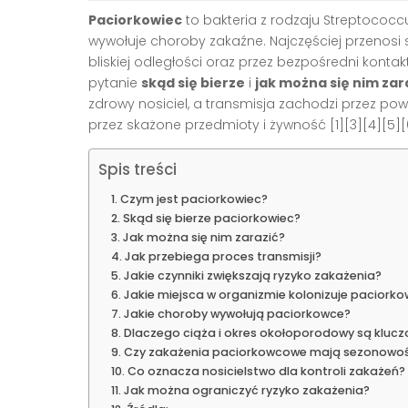
Paciorkowiec
to bakteria z rodzaju Streptococcus
wywołuje choroby zakaźne. Najczęściej przenosi 
bliskiej odległości oraz przez bezpośredni kont
pytanie
skąd się bierze
i
jak można się nim zar
zdrowy nosiciel, a transmisja zachodzi przez po
przez skażone przedmioty i żywność [1][3][4][5][6
Spis treści
Czym jest paciorkowiec?
Skąd się bierze paciorkowiec?
Jak można się nim zarazić?
Jak przebiega proces transmisji?
Jakie czynniki zwiększają ryzyko zakażenia?
Jakie miejsca w organizmie kolonizuje paciorko
Jakie choroby wywołują paciorkowce?
Dlaczego ciąża i okres okołoporodowy są kluc
Czy zakażenia paciorkowcowe mają sezonowo
Co oznacza nosicielstwo dla kontroli zakażeń?
Jak można ograniczyć ryzyko zakażenia?