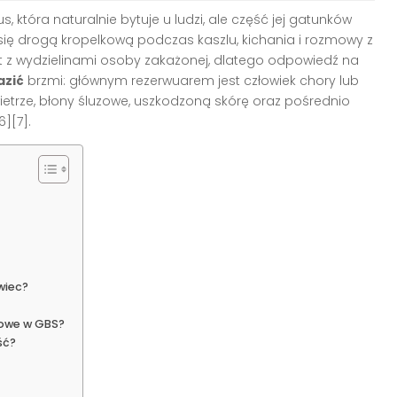
, która naturalnie bytuje u ludzi, ale część jej gatunków
się drogą kropelkową podczas kaszlu, kichania i rozmowy z
akt z wydzielinami osoby zakażonej, dlatego odpowiedź na
azić
brzmi: głównym rezerwuarem jest człowiek chory lub
wietrze, błony śluzowe, uszkodzoną skórę oraz pośrednio
][7].
wiec?
zowe w GBS?
ść?