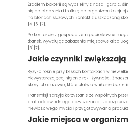
Źródłem bakterii są wydzieliny z nosa i gardła, ś
się do otoczenia i trafiają do organizmu kolejne
na błonach śluzowych, kontakt z uszkodzoną skó
[4][6][7].
Po kontakcie z gospodarzem paciorkowce mogą z
tkanek, wywołując zakażenia miejscowe albo uogó
[5][7].
Jakie czynniki zwiększają
Ryzyko rośnie przy bliskich kontaktach w niewielki
niewystarczającej higienie rąk i żywności. Znacze
skóry lub śluzówek, które ułatwia wnikanie bakterii 
Transmisji sprzyja korzystanie ze wspólnych prz
brak odpowiedniego oczyszczania i zabezpiecz
niewłaściwego mycia i przygotowywania produkt
Jakie miejsca w organizm