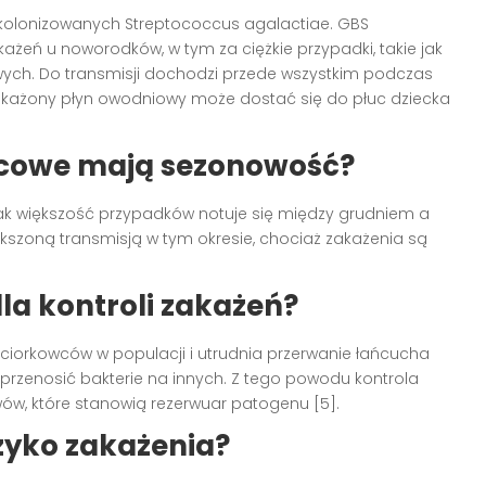
t skolonizowanych Streptococcus agalactiae. GBS
eń u noworodków, w tym za ciężkie przypadki, takie jak
ych. Do transmisji dochodzi przede wszystkim podczas
akażony płyn owodniowy może dostać się do płuc dziecka
wcowe mają sezonowość?
nak większość przypadków notuje się między grudniem a
ększoną transmisją w tym okresie, chociaż zakażenia są
la kontroli zakażeń?
aciorkowców w populacji i utrudnia przerwanie łańcucha
rzenosić bakterie na innych. Z tego powodu kontrola
w, które stanowią rezerwuar patogenu [5].
zyko zakażenia?