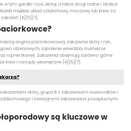
w tym gardło i nos, skórę, a także drogi rodne i okolice
a tkanki miękkie, układ oddechowy, moczowy lub krew, co
zakażeń [4][5][7].
paciorkowce?
należą angina paciorkowcowa, zakażenia skóry i ran,
gowo rdzeniowych, zapalenie wsierdzia, martwicze
raz ropnie tkanek. Zakażenia obejmują zarówno górne
kże krew i narządy wewnętrzne [4][5][7].
lekarza?
i zakażeniami skóry, grupa B z zakażeniami noworodków i
du oddechowego i inwazyjnymi zakażeniami pozapłucnymi
kołoporodowy są kluczowe w