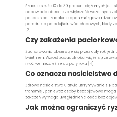
Szacuje się, że 10 do 30 procent ciężarnych jes
odpowiada obecnie za większość wczesnych zakaż
posocznica i zapalenie opon mózgowo rdzeniow
porodu lub po odejściu wód płodowych, kiedy z
[2].
Czy zakażenia paciorko
Zachorowania obserwuje się przez cały rok, jed
kwietniem. Wzrost zapadalności wiąże się ze zwi
możliwe niezależnie od pory roku [4].
Co oznacza nosicielstwo d
Zdrowe nosicielstwo ułatwia utrzymywanie się p
transmisji, ponieważ osoby bezobjawowe mogą p
zakażeń wymaga uwzględnienia osób bez objawó
Jak można ograniczyć ry