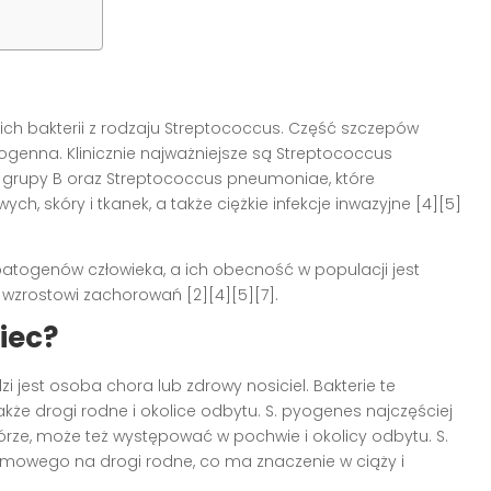
h bakterii z rodzaju Streptococcus. Część szczepów
ogenna. Klinicznie najważniejsze są Streptococcus
 grupy B oraz Streptococcus pneumoniae, które
, skóry i tkanek, a także ciężkie infekcje inwazyjne [4][5]
 patogenów człowieka, a ich obecność w populacji jest
 wzrostowi zachorowań [2][4][5][7].
iec?
jest osoba chora lub zdrowy nosiciel. Bakterie te
także drogi rodne i okolice odbytu. S. pyogenes najczęściej
ze, może też występować w pochwie i okolicy odbytu. S.
mowego na drogi rodne, co ma znaczenie w ciąży i