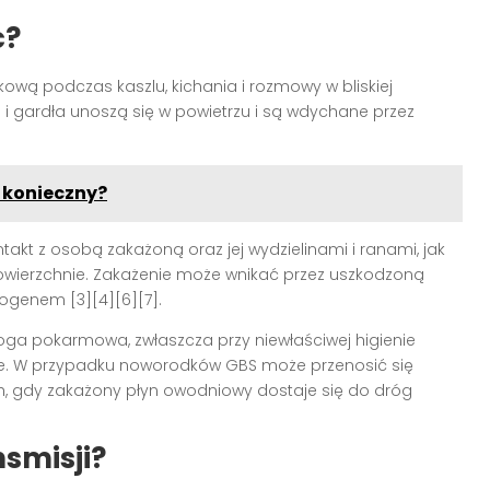
ć?
ową podczas kaszlu, kichania i rozmowy w bliskiej
 i gardła unoszą się w powietrzu i są wdychane przez
t konieczny?
akt z osobą zakażoną oraz jej wydzielinami i ranami, jak
owierzchnie. Zakażenie może wnikać przez uszkodzoną
togenem [3][4][6][7].
oga pokarmowa, zwłaszcza przy niewłaściwej higienie
iae. W przypadku noworodków GBS może przenosić się
, gdy zakażony płyn owodniowy dostaje się do dróg
smisji?