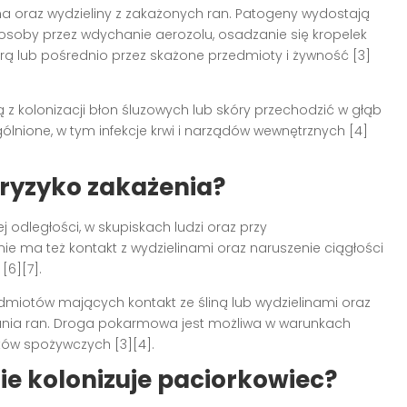
lina oraz wydzieliny z zakażonych ran. Patogeny wydostają
j osoby przez wdychanie aerozolu, osadzanie się kropelek
rą lub pośrednio przez skażone przedmioty i żywność [3]
 kolonizacji błon śluzowych lub skóry przechodzić w głąb
lnione, w tym infekcje krwi i narządów wewnętrznych [4]
 ryzyko zakażenia?
ej odległości, w skupiskach ludzi oraz przy
nie ma też kontakt z wydzielinami oraz naruszenie ciągłości
[6][7].
edmiotów mających kontakt ze śliną lub wydzielinami oraz
ania ran. Droga pokarmowa jest możliwa w warunkach
ów spożywczych [3][4].
ie kolonizuje paciorkowiec?