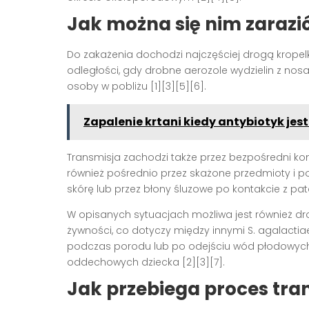
Jak można się nim zarazi
Do zakażenia dochodzi najczęściej drogą kropelk
odległości, gdy drobne aerozole wydzielin z nosa
osoby w pobliżu [1][3][5][6].
Zapalenie krtani kiedy antybiotyk jes
Transmisja zachodzi także przez bezpośredni kont
również pośrednio przez skażone przedmioty i p
skórę lub przez błony śluzowe po kontakcie z pa
W opisanych sytuacjach możliwa jest również dr
żywności, co dotyczy między innymi S. agalact
podczas porodu lub po odejściu wód płodowych
oddechowych dziecka [2][3][7].
Jak przebiega proces tran