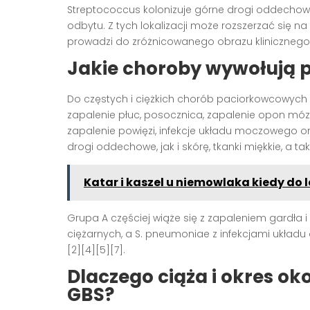
Streptococcus kolonizuje górne drogi oddechowe, 
odbytu. Z tych lokalizacji może rozszerzać się n
prowadzi do zróżnicowanego obrazu klinicznego 
Jakie choroby wywołują 
Do częstych i ciężkich chorób paciorkowcowych 
zapalenie płuc, posocznica, zapalenie opon móz
zapalenie powięzi, infekcje układu moczowego o
drogi oddechowe, jak i skórę, tkanki miękkie, a ta
Katar i kaszel u niemowlaka kiedy do 
Grupa A częściej wiąże się z zapaleniem gardła 
ciężarnych, a S. pneumoniae z infekcjami ukła
[2][4][5][7].
Dlaczego ciąża i okres o
GBS?