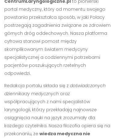
CentrumLaryngologiczne.pl
to pionierski
portal medyczny, który od momentu swojego
powstania przekształca sposób, w jaki Polacy
postrzegają zagadnienia związane ze zdrowiem
górnych dróg oddechowych. Nasza platforma
cyfrowa stanowi pomost między
skomplikowanym światem medycyny
specjalistycznej a codziennymi potrzebami
pacjentów poszukujących rzetelnych
odpowiedzi.
Redakcja portalu składa się z
doświadczonych
dziennikarzy medycznych
oraz
współpracujących z nami specjalistów
laryngologii, którzy przekładają najnowsze
osiągnięcia nauki na język zrozumiały dla
każdego czytelnika. Nasza filozofia opiera się na
przekonaniu, że
wiedza medyczna nie