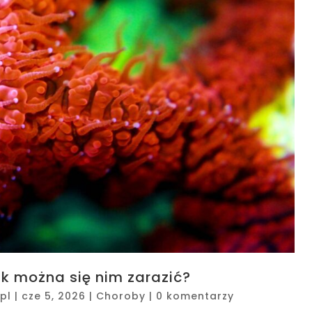
ak można się nim zarazić?
pl
|
cze 5, 2026
|
Choroby
|
0 komentarzy