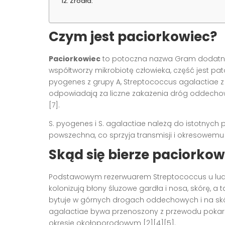
Źródła:
Czym jest paciorkowiec?
Paciorkowiec
to potoczna nazwa Gram dodatnic
współtworzy mikrobiotę człowieka, część jest pat
pyogenes z grupy A, Streptococcus agalactiae z
odpowiadają za liczne zakażenia dróg oddechowych
[7].
S. pyogenes i S. agalactiae należą do istotnych
powszechna, co sprzyja transmisji i okresowemu
Skąd się bierze paciorkow
Podstawowym rezerwuarem Streptococcus u ludzi 
kolonizują błony śluzowe gardła i nosa, skórę, a 
bytuje w górnych drogach oddechowych i na skór
agalactiae bywa przenoszony z przewodu pokar
okresie okołoporodowym [2][4][5].