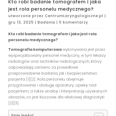
Kto robi badanie tomografem i jaka
jest rola personelu medycznego?
utworzone przez
CentrumLaryngologiczne.pl
|
gru 13, 2025
|
Badania
|
0 komentarzy
Kto robi badanie tomografem i jaka jest rola
personelu medycznego?
Tomografia komputerowa
wykonywana jest przez
wyspecjalizowany personel medyczny, w tym lekarzy
radiologów oraz techników radiologicznych, którzy
odpowiadają zarówno za prawidłowe
przeprowadzenie badania, jak i bezpieczeństwo
pacjenta
[1][2]
. Rola personelu obejmuje
przygotowanie i obsługę aparatury, opiekę nad
pacjentem, a także analizę i interpretację uzyskanych
obrazów, co jest kluczowe dla właściwej diagnostyki
[2][3]
.
Spis treści