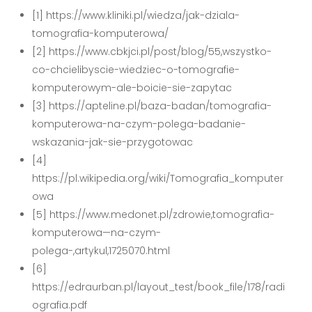
[1] https://www.kliniki.pl/wiedza/jak-dziala-
tomografia-komputerowa/
[2] https://www.cbkjci.pl/post/blog/55,wszystko-
co-chcielibyscie-wiedziec-o-tomografie-
komputerowym-ale-boicie-sie-zapytac
[3] https://apteline.pl/baza-badan/tomografia-
komputerowa-na-czym-polega-badanie-
wskazania-jak-sie-przygotowac
[4]
https://pl.wikipedia.org/wiki/Tomografia_komputer
owa
[5] https://www.medonet.pl/zdrowie,tomografia-
komputerowa—na-czym-
polega-,artykul,1725070.html
[6]
https://edraurban.pl/layout_test/book_file/178/radi
ografia.pdf