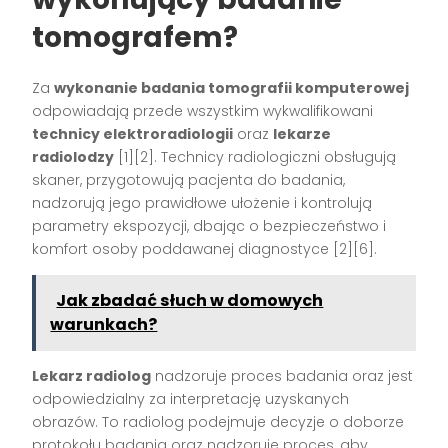
tomografem?
Za
wykonanie badania tomografii komputerowej
odpowiadają przede wszystkim wykwalifikowani
technicy elektroradiologii
oraz
lekarze
radiolodzy
[1][2]
. Technicy radiologiczni obsługują
skaner, przygotowują pacjenta do badania,
nadzorują jego prawidłowe ułożenie i kontrolują
parametry ekspozycji, dbając o bezpieczeństwo i
komfort osoby poddawanej diagnostyce
[2][6]
.
Jak zbadać słuch w domowych
warunkach?
Lekarz radiolog
nadzoruje proces badania oraz jest
odpowiedzialny za interpretację uzyskanych
obrazów. To radiolog podejmuje decyzje o doborze
protokołu badania oraz nadzoruje proces, aby