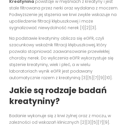
Kreatynina
powstaje w mięśniach z kreatyny i jest
stale filtrowana przez nerki oraz wydalana z moczem.
Podwyższenie jej stężenia we krwi zwykle wskazuje na
upośledzenie filtracji kłębuszkowej i może
sygnalizować niewydolność nerek [1][2][3].
Na podstawie kreatyniny oblicza się eGFR, czyli
szacunkowy wskaźnik filtracji kłębuszkowej, który
pozwala stopniować zaawansowanie przewlekłej
choroby nerek. Do wyliczenia eGFR wykorzystuje się
stężenie kreatyniny, wiek i płeć, a w wielu
laboratoriach wynik eGFR jest podawany
automatycznie razem z kreatyniną [3][5][7][9][10].
Jakie są rodzaje badań
kreatyniny?
Badanie wykonuje się z krwi żylnej oraz z moczu, w
zależności od wskazań klinicznych [2][3][5][7][9].