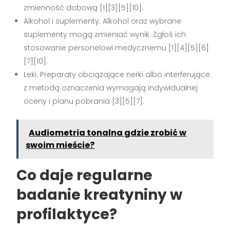
zmienność dobową [1][3][5][10].
Alkohol i suplementy. Alkohol oraz wybrane
suplementy mogą zmieniać wynik. Zgłoś ich
stosowanie personelowi medycznemu [1][4][5][6]
[7][10].
Leki. Preparaty obciążające nerki albo interferujące
z metodą oznaczenia wymagają indywidualnej
oceny i planu pobrania [3][5][7].
Audiometria tonalna gdzie zrobić w
swoim mieście?
Co daje regularne
badanie kreatyniny w
profilaktyce?