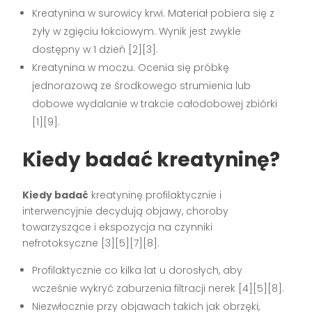
Kreatynina w surowicy krwi. Materiał pobiera się z
żyły w zgięciu łokciowym. Wynik jest zwykle
dostępny w 1 dzień [2][3].
Kreatynina w moczu. Ocenia się próbkę
jednorazową ze środkowego strumienia lub
dobowe wydalanie w trakcie całodobowej zbiórki
[1][9].
Kiedy badać kreatyninę?
Kiedy badać
kreatyninę profilaktycznie i
interwencyjnie decydują objawy, choroby
towarzyszące i ekspozycja na czynniki
nefrotoksyczne [3][5][7][8].
Profilaktycznie co kilka lat u dorosłych, aby
wcześnie wykryć zaburzenia filtracji nerek [4][5][8].
Niezwłocznie przy objawach takich jak obrzęki,