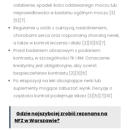
osłabienie, spadek ilości oddawanego moczu lub
nieprawidłowości w badaniu ogólnym moczu [3]
[5][7].
Regularnie u osób z cukrzycą, nadciśnieniem,
chorobami serca oraz rozpoznaną chorobą nerek,
a także w kontroli leczenia i dializ [2][3][5][7].
Przed badaniem obrazowym z podaniem
kontrastu, w szczególności TK i RM. Oznaczenie
kreatyniny jest obligatoryjne, aby ocenić
bezpieczeństwo kontrastu [2][3][5].
Po ekspozycji na leki obciążające nerki lub
suplementy mogące zaburzać wynik. Decyzję o
częstości kontroli podejmuje lekarz [3][5][7][10].
Gdzie najszybciej zrobić rezonans na
NFZ w Warszawie?