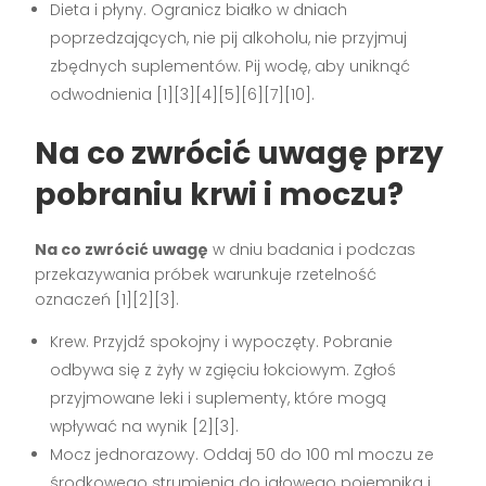
Dieta i płyny. Ogranicz białko w dniach
poprzedzających, nie pij alkoholu, nie przyjmuj
zbędnych suplementów. Pij wodę, aby uniknąć
odwodnienia [1][3][4][5][6][7][10].
Na co zwrócić uwagę przy
pobraniu krwi i moczu?
Na co zwrócić uwagę
w dniu badania i podczas
przekazywania próbek warunkuje rzetelność
oznaczeń [1][2][3].
Krew. Przyjdź spokojny i wypoczęty. Pobranie
odbywa się z żyły w zgięciu łokciowym. Zgłoś
przyjmowane leki i suplementy, które mogą
wpływać na wynik [2][3].
Mocz jednorazowy. Oddaj 50 do 100 ml moczu ze
środkowego strumienia do jałowego pojemnika i