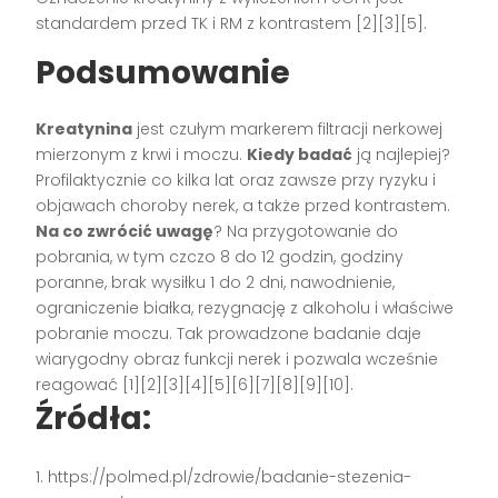
standardem przed TK i RM z kontrastem [2][3][5].
Podsumowanie
Kreatynina
jest czułym markerem filtracji nerkowej
mierzonym z krwi i moczu.
Kiedy badać
ją najlepiej?
Profilaktycznie co kilka lat oraz zawsze przy ryzyku i
objawach choroby nerek, a także przed kontrastem.
Na co zwrócić uwagę
? Na przygotowanie do
pobrania, w tym czczo 8 do 12 godzin, godziny
poranne, brak wysiłku 1 do 2 dni, nawodnienie,
ograniczenie białka, rezygnację z alkoholu i właściwe
pobranie moczu. Tak prowadzone badanie daje
wiarygodny obraz funkcji nerek i pozwala wcześnie
reagować [1][2][3][4][5][6][7][8][9][10].
Źródła:
https://polmed.pl/zdrowie/badanie-stezenia-