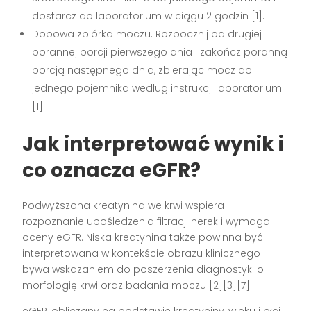
dostarcz do laboratorium w ciągu 2 godzin [1].
Dobowa zbiórka moczu. Rozpocznij od drugiej
porannej porcji pierwszego dnia i zakończ poranną
porcją następnego dnia, zbierając mocz do
jednego pojemnika według instrukcji laboratorium
[1].
Jak interpretować wynik i
co oznacza eGFR?
Podwyższona kreatynina we krwi wspiera
rozpoznanie upośledzenia filtracji nerek i wymaga
oceny eGFR. Niska kreatynina także powinna być
interpretowana w kontekście obrazu klinicznego i
bywa wskazaniem do poszerzenia diagnostyki o
morfologię krwi oraz badania moczu [2][3][7].
eGFR, obliczany na podstawie kreatyniny, wieku i płci,