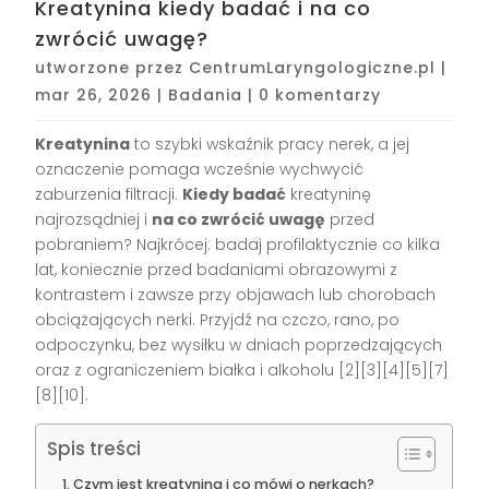
Kreatynina kiedy badać i na co
zwrócić uwagę?
utworzone przez
CentrumLaryngologiczne.pl
|
mar 26, 2026
|
Badania
|
0 komentarzy
Kreatynina
to szybki wskaźnik pracy nerek, a jej
oznaczenie pomaga wcześnie wychwycić
zaburzenia filtracji.
Kiedy badać
kreatyninę
najrozsądniej i
na co zwrócić uwagę
przed
pobraniem? Najkrócej: badaj profilaktycznie co kilka
lat, koniecznie przed badaniami obrazowymi z
kontrastem i zawsze przy objawach lub chorobach
obciążających nerki. Przyjdź na czczo, rano, po
odpoczynku, bez wysiłku w dniach poprzedzających
oraz z ograniczeniem białka i alkoholu [2][3][4][5][7]
[8][10].
Spis treści
Czym jest kreatynina i co mówi o nerkach?