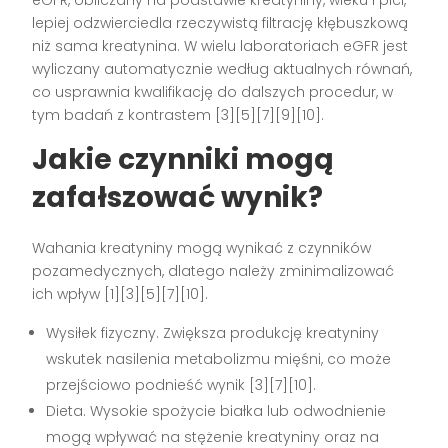
lepiej odzwierciedla rzeczywistą filtrację kłębuszkową
niż sama kreatynina. W wielu laboratoriach eGFR jest
wyliczany automatycznie według aktualnych równań,
co usprawnia kwalifikację do dalszych procedur, w
tym badań z kontrastem [3][5][7][9][10].
Jakie czynniki mogą
zafałszować wynik?
Wahania kreatyniny mogą wynikać z czynników
pozamedycznych, dlatego należy zminimalizować
ich wpływ [1][3][5][7][10].
Wysiłek fizyczny. Zwiększa produkcję kreatyniny
wskutek nasilenia metabolizmu mięśni, co może
przejściowo podnieść wynik [3][7][10].
Dieta. Wysokie spożycie białka lub odwodnienie
mogą wpływać na stężenie kreatyniny oraz na