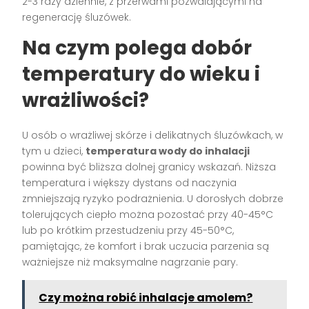
2-3 razy dziennie, z przerwami pozwalającymi na
regenerację śluzówek.
Na czym polega dobór
temperatury do wieku i
wrażliwości?
U osób o wrażliwej skórze i delikatnych śluzówkach, w
tym u dzieci,
temperatura wody do inhalacji
powinna być bliższa dolnej granicy wskazań. Niższa
temperatura i większy dystans od naczynia
zmniejszają ryzyko podrażnienia. U dorosłych dobrze
tolerujących ciepło można pozostać przy 40-45°C
lub po krótkim przestudzeniu przy 45-50°C,
pamiętając, że komfort i brak uczucia parzenia są
ważniejsze niż maksymalne nagrzanie pary.
Czy można robić inhalacje amolem?