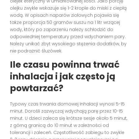
olejek eteryczny w umiarkowanej ilości. Jako porcję
olejku zwykle wskazuje się 1-2 krople do miski z ciepłą
wodą. W opisach naparów ziołowych pojawia się
także proporcja 50 gramów suszu na 1 litr wrzącej
wody, który po zaparzeniu należy schłodzić do
odpowiedniej temperatury przed wdychaniem pary.
Należy unikać zbyt wysokiego stężenia dodatków, by
nie podrażnić śluzówek.
Ile czasu powinna trwać
inhalacja i jak często ją
powtarzać?
Typowy czas trwania domowej inhalacji wynosi 5-15
minut. Dorośli zazwyczaj wdychają parę przez 10-15
minut. U dzieci zaleca się krótsze sesje około 5 minut,
z górną granicą do 10 minut w zależności od
tolerancji i zaleceń. Częstotliwość zabiegu to zwykle