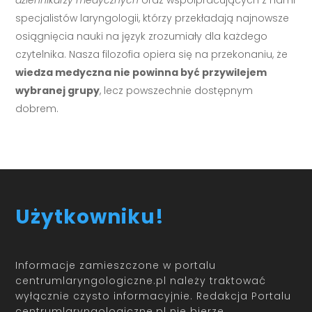
dziennikarzy medycznych
oraz współpracujących z nami
specjalistów laryngologii, którzy przekładają najnowsze
osiągnięcia nauki na język zrozumiały dla każdego
czytelnika. Nasza filozofia opiera się na przekonaniu, że
wiedza medyczna nie powinna być przywilejem
wybranej grupy
, lecz powszechnie dostępnym
dobrem.
Użytkowniku!
Informacje zamieszczone w portalu
centrumlaryngologiczne.pl należy traktować
wyłącznie czysto informacyjnie. Redakcja Portalu
centrumlaryngologiczne.pl nie bierze