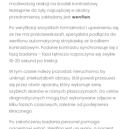
możliwością reakcji na środek kontrastowy.
Następnie do żyły, najczęściej w okolicy
przedramienia, zakładany jest
wenflon
.
Po weryfikacji wszystkich formalności i upewnieniu się,
że nie ma przeciwwskazań, specjalista podłącza do
wenflonu automatyczną strzykawkę ze środkiem
kontrastowym. Podanie kontrastu synchronizuje się z
fazą badania – faza tętnicza rozpoczyna się zwykle
15-20 sekund po iniekcji.
W tym czasie należy pozostać nieruchomo, by
uniknąć zniekształceń obrazu. Stół powoli przesuwa
się przez otwór aparatu, który wykonuje serię
szybkich skanów w różnych płaszczyznach. Do celów
diagnostycznych mogą być wykonywane zdjęcia w
kilku fazach czasowych, zależnie od podejrzenia
klinicznego.
Po zakończeniu badania personel pomaga
pacjentowi wstać. Wenflon jest usuwany, a pacjent