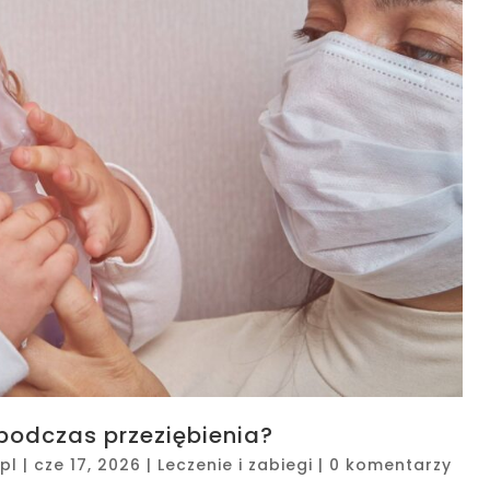
podczas przeziębienia?
pl
|
cze 17, 2026
|
Leczenie i zabiegi
|
0 komentarzy