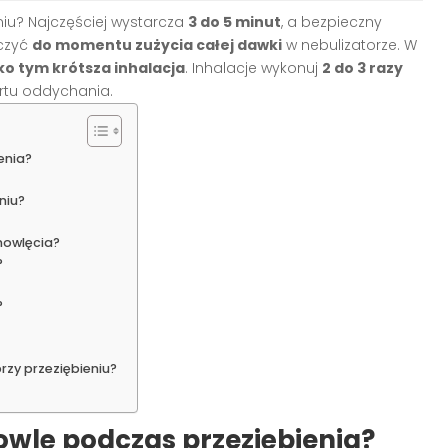
niu? Najczęściej wystarcza
3 do 5 minut
, a bezpieczny
czyć
do momentu zużycia całej dawki
w nebulizatorze. W
ko tym krótsza inhalacja
. Inhalacje wykonuj
2 do 3 razy
rtu oddychania.
enia?
niu?
mowlęcia?
?
?
zy przeziębieniu?
owlę podczas przeziębienia?