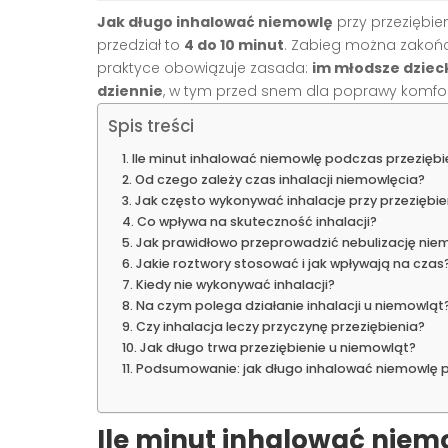
Jak długo inhalować niemowlę
przy przeziębie
przedział to
4 do 10 minut
. Zabieg można zakoń
praktyce obowiązuje zasada:
im młodsze dziec
dziennie
, w tym przed snem dla poprawy komfo
Spis treści
Ile minut inhalować niemowlę podczas przeziębi
Od czego zależy czas inhalacji niemowlęcia?
Jak często wykonywać inhalacje przy przeziębie
Co wpływa na skuteczność inhalacji?
Jak prawidłowo przeprowadzić nebulizację nie
Jakie roztwory stosować i jak wpływają na czas
Kiedy nie wykonywać inhalacji?
Na czym polega działanie inhalacji u niemowląt
Czy inhalacja leczy przyczynę przeziębienia?
Jak długo trwa przeziębienie u niemowląt?
Podsumowanie: jak długo inhalować niemowlę pr
Ile minut inhalować niem