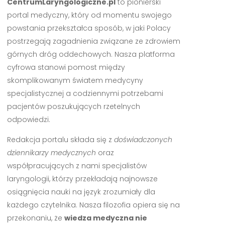
CentrumLaryngologiczne.pl
to pionierski
portal medyczny, który od momentu swojego
powstania przekształca sposób, w jaki Polacy
postrzegają zagadnienia związane ze zdrowiem
górnych dróg oddechowych. Nasza platforma
cyfrowa stanowi pomost między
skomplikowanym światem medycyny
specjalistycznej a codziennymi potrzebami
pacjentów poszukujących rzetelnych
odpowiedzi.
Redakcja portalu składa się z
doświadczonych
dziennikarzy medycznych
oraz
współpracujących z nami specjalistów
laryngologii, którzy przekładają najnowsze
osiągnięcia nauki na język zrozumiały dla
każdego czytelnika. Nasza filozofia opiera się na
przekonaniu, że
wiedza medyczna nie