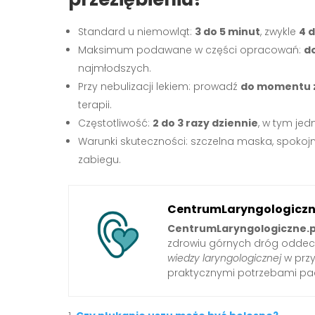
Standard u niemowląt:
3 do 5 minut
, zwykle
4 
Maksimum podawane w części opracowań:
d
najmłodszych.
Przy nebulizacji lekiem: prowadź
do momentu z
terapii.
Częstotliwość:
2 do 3 razy dziennie
, w tym je
Warunki skuteczności: szczelna maska, spokoj
zabiegu.
CentrumLaryngologiczn
CentrumLaryngologiczne.p
zdrowiu górnych dróg oddec
wiedzy laryngologicznej
w przy
praktycznymi potrzebami pa