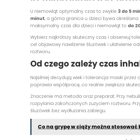
U niemowląt optymalny czas to zwykle
3 do 5 mi
minut
, a górna granica u dzieci bywa określana
maksymalny czas dla dzieci i niemowląt to
do 2
Wybierz najkrótszy skuteczny czas i obserwuj tole
cel objawowy nawilżenie śluzówek i ułatwienie o
roztworu.
Od czego zależy czas inha
Najsilniej decydują wiek i tolerancja maski przez
poprawia współpracę, co realnie zwiększa skute
Znaczenie ma metoda oraz preparat. Przy nebuli
rozpylania zakończonych zużyciem roztworu. Przy s
śluzówek bez wydłużania zabiegu.
Co na grypę w ciąży można stosować 