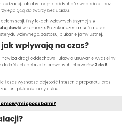
półsiedzącej, tak aby mogło oddychać swobodnie i bez
zylegającą do twarzy bez ucisku.
celem sesji. Przy lekach wziewnych trzymaj się
łej dawki
w komorze. Po zakończeniu usuń maskę i
 sterydu wziewnego, zastosuj płukanie jamy ustnej.
 jak wpływają na czas?
ra nawilża drogi oddechowe i ułatwia usuwanie wydzieliny.
ię do krótkich, dobrze tolerowanych interwałów
3 do 5
ie i czas wyznacza objętość i stężenie preparatu oraz
zne jest płukanie jamy ustnej.
ć domowymi sposobami?
lacji?