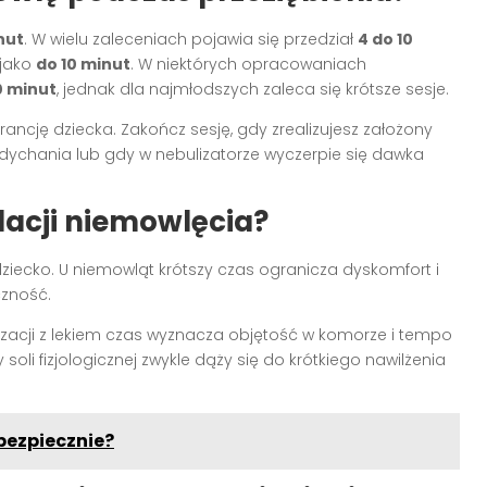
nut
. W wielu zaleceniach pojawia się przedział
4 do 10
 jako
do 10 minut
. W niektórych opracowaniach
0 minut
, jednak dla najmłodszych zaleca się krótsze sesje.
rancję dziecka. Zakończ sesję, gdy zrealizujesz założony
ddychania lub gdy w nebulizatorze wyczerpie się dawka
lacji niemowlęcia?
 dziecko. U niemowląt krótszy czas ogranicza dyskomfort i
czność.
zacji z lekiem czas wyznacza objętość w komorze i tempo
oli fizjologicznej zwykle dąży się do krótkiego nawilżenia
bezpiecznie?