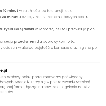
do 10 minut
w zależności od tolerancji i celu.
o 20 minut
u dzieci, z zastrzeżeniem krótszych sesji u
użycia całej dawki
w komorze, jeśli tak przewiduje plan
dna sesja
przed snem
dla poprawy komfortu.
ny oddech, właściwa objętość w komorze oraz higiena po
e.pl
l
to czołowy polski portal medyczny poświęcony
howych. Specjalizujemy się w przekazywaniu
rzetelnej
stępnej formie, łącząc najnowsze osiągnięcia nauki z
cjentów.