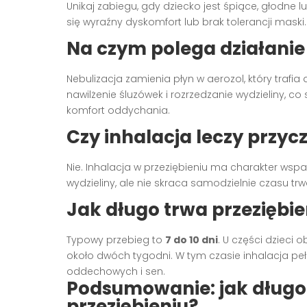
Unikaj zabiegu, gdy dziecko jest śpiące, głodne lu
się wyraźny dyskomfort lub brak tolerancji maski.
Na czym polega działanie
Nebulizacja zamienia płyn w aerozol, który trafi
nawilżenie śluzówek i rozrzedzanie wydzieliny, co
komfort oddychania.
Czy inhalacja leczy przyc
Nie. Inhalacja w przeziębieniu ma charakter wsp
wydzieliny, ale nie skraca samodzielnie czasu trwa
Jak długo trwa przeziębi
Typowy przebieg to
7 do 10 dni
. U części dzieci
około dwóch tygodni. W tym czasie inhalacja peł
oddechowych i sen.
Podsumowanie: jak długo
przeziębieniu?