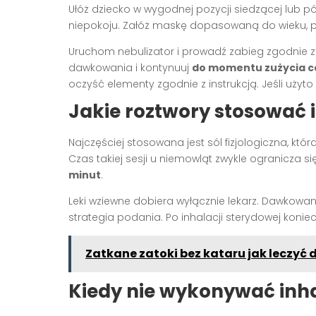
Ułóż dziecko w wygodnej pozycji siedzącej lub 
niepokoju. Załóż maskę dopasowaną do wieku, pr
Uruchom nebulizator i prowadź zabieg zgodnie z 
dawkowania i kontynuuj
do momentu zużycia ca
oczyść elementy zgodnie z instrukcją. Jeśli użyto
Jakie roztwory stosować i
Najczęściej stosowana jest sól fizjologiczna, któ
Czas takiej sesji u niemowląt zwykle ogranicza s
minut
.
Leki wziewne dobiera wyłącznie lekarz. Dawkowan
strategia podania. Po inhalacji sterydowej koniec
Zatkane zatoki bez kataru jak leczy
Kiedy nie wykonywać inha