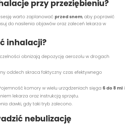
alacje przy przeziębieniu?
 sesję warto zaplanować
przed snem
, aby poprawić
uj do nasilenia objawów oraz zaleceń lekarza w
 inhalacji?
szczelności obniżają depozycję aerozolu w drogach
arny oddech skraca faktyczny czas efektywnego
 Pojemność komory w wielu urządzeniach sięga
6 do 8 ml
i
em lekarza oraz instrukcją sprzętu.
a dawki, gdy taki tryb zalecono.
adzić nebulizację