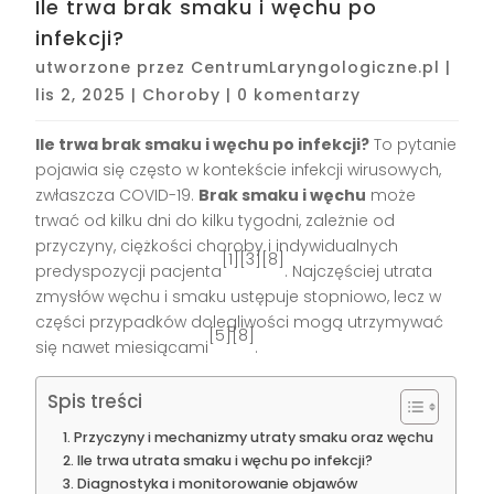
Ile trwa brak smaku i węchu po
infekcji?
utworzone przez
CentrumLaryngologiczne.pl
|
lis 2, 2025
|
Choroby
|
0 komentarzy
Ile trwa brak smaku i węchu po infekcji?
To pytanie
pojawia się często w kontekście infekcji wirusowych,
zwłaszcza COVID-19.
Brak smaku i węchu
może
trwać od kilku dni do kilku tygodni, zależnie od
przyczyny, ciężkości choroby i indywidualnych
[1][3][8]
predyspozycji pacjenta
. Najczęściej utrata
zmysłów węchu i smaku ustępuje stopniowo, lecz w
części przypadków dolegliwości mogą utrzymywać
[5][8]
się nawet miesiącami
.
Spis treści
Przyczyny i mechanizmy utraty smaku oraz węchu
Ile trwa utrata smaku i węchu po infekcji?
Diagnostyka i monitorowanie objawów