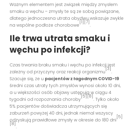
Ważnym elementem jest związek między zmysłem
smaku a węchu – zmysły te są ze sobą powiązane,
dlatego jednoczesna utrata obydwu wskazuje zwykle
[1][7]
na wspólne podłoże chorobowe
.
Ile trwa utrata smaku i
węchu po infekcji?
Czas trwania braku smaku i węchu po infekcji jest
[3]
zależny od przyczyny oraz reakcji organizmu
.
Szacuje się, że u
pacjentów z łagodnym COVID-19
średni czas utraty tych zmysłów wynosi około 10 dni,
a u większości osób objawy ustępują w ciągu 4
[5][8]
tygodni od rozpoznania choroby
. Tylko około
5% pacjentów doświadcza utrzymujących się
zaburzeń powyżej 40 dni, jednak niemal wszyscy
[5]
odzyskują prawidłowe zmysły w okresie do 180 dni
[8]
.