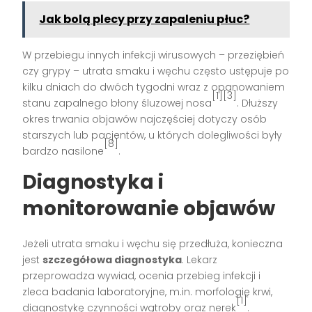
Jak bolą plecy przy zapaleniu płuc?
W przebiegu innych infekcji wirusowych – przeziębień
czy grypy – utrata smaku i węchu często ustępuje po
kilku dniach do dwóch tygodni wraz z opanowaniem
[1][3]
stanu zapalnego błony śluzowej nosa
. Dłuższy
okres trwania objawów najczęściej dotyczy osób
starszych lub pacjentów, u których dolegliwości były
[8]
bardzo nasilone
.
Diagnostyka i
monitorowanie objawów
Jeżeli utrata smaku i węchu się przedłuża, konieczna
jest
szczegółowa diagnostyka
. Lekarz
przeprowadza wywiad, ocenia przebieg infekcji i
zleca badania laboratoryjne, m.in. morfologię krwi,
[1]
diagnostykę czynności wątroby oraz nerek
.