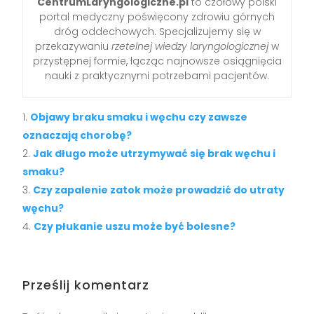
CentrumLaryngologiczne.pl
to czołowy polski
portal medyczny poświęcony zdrowiu górnych
dróg oddechowych. Specjalizujemy się w
przekazywaniu
rzetelnej wiedzy laryngologicznej
w
przystępnej formie, łącząc najnowsze osiągnięcia
nauki z praktycznymi potrzebami pacjentów.
Objawy braku smaku i węchu czy zawsze
oznaczają chorobę?
Jak długo może utrzymywać się brak węchu i
smaku?
Czy zapalenie zatok może prowadzić do utraty
węchu?
Czy płukanie uszu może być bolesne?
Prześlij komentarz