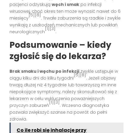
pacjenci odzyskują
węch i smak
po infekcji
wirusowej, choć okres ten może wynosić nawet do 6
[5][8]
miesięcy
. Trwałe zaburzenia są rzadkie i zwykle
wynikają z uszkodzeń mechanicznych lub powikłań
[1][3]
neurologicznych
.
Podsumowanie – kiedy
zgłosić się do lekarza?
Brak smaku i węchu po infekcji
zwykle ustępuje w
[5][8]
ciągu kilku dni do kilku tygodni
. Jeżeli objawy
trwają dłużej niż 4 tygodnie lub towarzyszą im inne
niepokojące symptomy, należy skonsultować się z
lekarzem w celu wykluczenia poważniejszych
[1][3]
przyczyn zaburzeń
. Wczesna diagnostyka
pozwala zwiększyć szanse na powrót do pełni
zdrowia.
Co ile robi się inhalacje przy