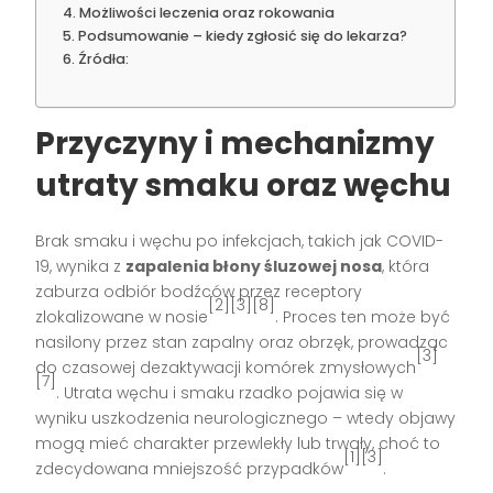
Możliwości leczenia oraz rokowania
Podsumowanie – kiedy zgłosić się do lekarza?
Źródła:
Przyczyny i mechanizmy
utraty smaku oraz węchu
Brak smaku i węchu po infekcjach, takich jak COVID-
19, wynika z
zapalenia błony śluzowej nosa
, która
zaburza odbiór bodźców przez receptory
[2][3][8]
zlokalizowane w nosie
. Proces ten może być
nasilony przez stan zapalny oraz obrzęk, prowadząc
[3]
do czasowej dezaktywacji komórek zmysłowych
[7]
. Utrata węchu i smaku rzadko pojawia się w
wyniku uszkodzenia neurologicznego – wtedy objawy
mogą mieć charakter przewlekły lub trwały, choć to
[1][3]
zdecydowana mniejszość przypadków
.