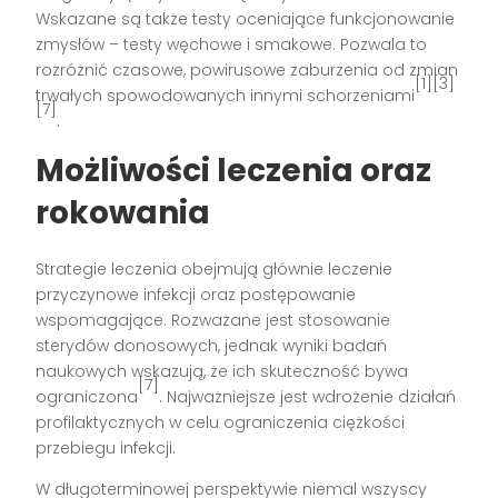
Wskazane są także testy oceniające funkcjonowanie
zmysłów – testy węchowe i smakowe. Pozwala to
rozróżnić czasowe, powirusowe zaburzenia od zmian
[1][3]
trwałych spowodowanych innymi schorzeniami
[7]
.
Możliwości leczenia oraz
rokowania
Strategie leczenia obejmują głównie leczenie
przyczynowe infekcji oraz postępowanie
wspomagające. Rozważane jest stosowanie
sterydów donosowych, jednak wyniki badań
naukowych wskazują, że ich skuteczność bywa
[7]
ograniczona
. Najważniejsze jest wdrożenie działań
profilaktycznych w celu ograniczenia ciężkości
przebiegu infekcji.
W długoterminowej perspektywie niemal wszyscy