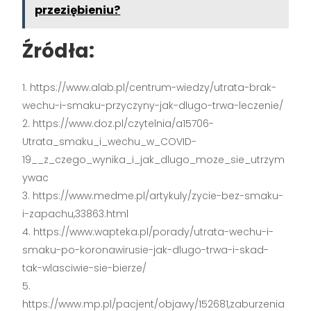
przeziębieniu?
Źródła:
https://www.alab.pl/centrum-wiedzy/utrata-brak-
wechu-i-smaku-przyczyny-jak-dlugo-trwa-leczenie/
https://www.doz.pl/czytelnia/a15706-
Utrata_smaku_i_wechu_w_COVID-
19__z_czego_wynika_i_jak_dlugo_moze_sie_utrzym
ywac
https://www.medme.pl/artykuly/zycie-bez-smaku-
i-zapachu,33863.html
https://www.wapteka.pl/porady/utrata-wechu-i-
smaku-po-koronawirusie-jak-dlugo-trwa-i-skad-
tak-wlasciwie-sie-bierze/
https://www.mp.pl/pacjent/objawy/152681,zaburzenia