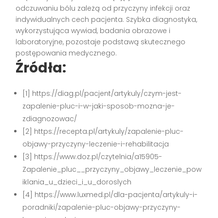
odczuwaniu bólu zależą od przyczyny infekcji oraz
indywidualnych cech pacjenta. Szybka diagnostyka,
wykorzystująca wywiad, badania obrazowe i
laboratoryjne, pozostaje podstawą skutecznego
postępowania medycznego.
Źródła:
[1] https://diag.pl/pacjent/artykuly/czym-jest-
zapalenie-pluc-i-w-jaki-sposob-mozna-je-
zdiagnozowac/
[2] https://recepta.pl/artykuly/zapalenie-pluc-
objawy-przyczyny-leczenie-i-rehabilitacja
[3] https://www.doz.pl/czytelnia/a15905-
Zapalenie_pluc__przyczyny_objawy_leczenie_pow
iklania_u_dzieci_i_u_doroslych
[4] https://www.luxmed.pl/dla-pacjenta/artykuly-i-
poradniki/zapalenie-pluc-objawy-przyczyny-