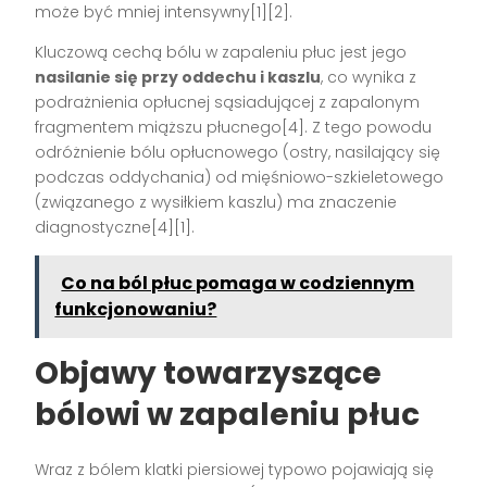
może być mniej intensywny[1][2].
Kluczową cechą bólu w zapaleniu płuc jest jego
nasilanie się przy oddechu i kaszlu
, co wynika z
podrażnienia opłucnej sąsiadującej z zapalonym
fragmentem miąższu płucnego[4]. Z tego powodu
odróżnienie bólu opłucnowego (ostry, nasilający się
podczas oddychania) od mięśniowo-szkieletowego
(związanego z wysiłkiem kaszlu) ma znaczenie
diagnostyczne[4][1].
Co na ból płuc pomaga w codziennym
funkcjonowaniu?
Objawy towarzyszące
bólowi w zapaleniu płuc
Wraz z bólem klatki piersiowej typowo pojawiają się