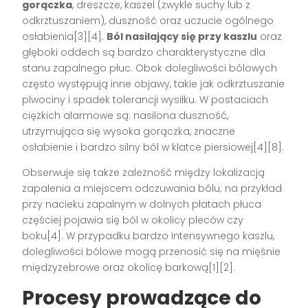
gorączka
, dreszcze, kaszel (zwykle suchy lub z
odkrztuszaniem), duszność oraz uczucie ogólnego
osłabienia[3][4].
Ból nasilający się przy kaszlu
oraz
głęboki oddech są bardzo charakterystyczne dla
stanu zapalnego płuc. Obok dolegliwości bólowych
często występują inne objawy, takie jak odkrztuszanie
plwociny i spadek tolerancji wysiłku. W postaciach
ciężkich alarmowe są: nasilona duszność,
utrzymująca się wysoka gorączka, znaczne
osłabienie i bardzo silny ból w klatce piersiowej[4][8].
Obserwuje się także zależność między lokalizacją
zapalenia a miejscem odczuwania bólu; na przykład
przy nacieku zapalnym w dolnych płatach płuca
częściej pojawia się ból w okolicy pleców czy
boku[4]. W przypadku bardzo intensywnego kaszlu,
dolegliwości bólowe mogą przenosić się na mięśnie
międzyżebrowe oraz okolicę barkową[1][2].
Procesy prowadzące do