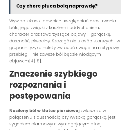
Czy chore płuca bolą naprawdę?
Wywiad lekarski powinien uwzględniać czas trwania
bólu, jego związki z kaszlem i oddychaniem,
charakter oraz towarzyszące objawy – gorączkę,
duszność, plwocinę. Szczególnie u osób starszych i w
grupach ryzyka należy zwracać uwagę na nietypowy
przebieg – nie zawsze ból będzie wiodącym
objawem[4][8].
Znaczenie szybkiego
rozpoznania i
postępowania
Nasilony ból w klatce piersiowej
zwłaszcza w
połączeniu z dusznością czy wysoką gorączką, jest
sygnałem alarmowym wymagającym pilnej