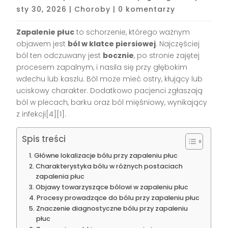
sty 30, 2026
|
Choroby
|
0 komentarzy
Zapalenie płuc
to schorzenie, którego ważnym
objawem jest
ból w klatce piersiowej
. Najczęściej
ból ten odczuwany jest
bocznie
, po stronie zajętej
procesem zapalnym, i nasila się przy głębokim
wdechu lub kaszlu. Ból może mieć ostry, kłujący lub
uciskowy charakter. Dodatkowo pacjenci zgłaszają
ból w plecach, barku oraz ból mięśniowy, wynikający
z infekcji[4][1].
Spis treści
Główne lokalizacje bólu przy zapaleniu płuc
Charakterystyka bólu w różnych postaciach
zapalenia płuc
Objawy towarzyszące bólowi w zapaleniu płuc
Procesy prowadzące do bólu przy zapaleniu płuc
Znaczenie diagnostyczne bólu przy zapaleniu
płuc