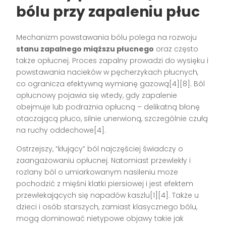
bólu przy zapaleniu płuc
Mechanizm powstawania bólu polega na rozwoju
stanu zapalnego miąższu płucnego
oraz często
także opłucnej. Proces zapalny prowadzi do wysięku i
powstawania nacieków w pęcherzykach płucnych,
co ogranicza efektywną wymianę gazową[4][8]. Ból
opłucnowy pojawia się wtedy, gdy zapalenie
obejmuje lub podrażnia opłucną – delikatną błonę
otaczającą płuco, silnie unerwioną, szczególnie czułą
na ruchy oddechowe[4].
Ostrzejszy, “kłujący” ból najczęściej świadczy o
zaangażowaniu opłucnej. Natomiast przewlekły i
rozlany ból o umiarkowanym nasileniu może
pochodzić z mięśni klatki piersiowej i jest efektem
przewlekających się napadów kaszlu[1][4]. Także u
dzieci i osób starszych, zamiast klasycznego bólu,
mogą dominować nietypowe objawy takie jak