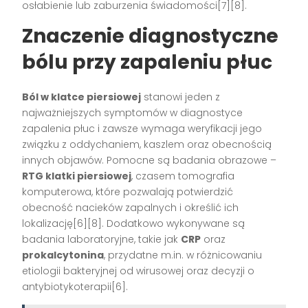
osłabienie lub zaburzenia świadomości[7][8].
Znaczenie diagnostyczne
bólu przy zapaleniu płuc
Ból w klatce piersiowej
stanowi jeden z
najważniejszych symptomów w diagnostyce
zapalenia płuc i zawsze wymaga weryfikacji jego
związku z oddychaniem, kaszlem oraz obecnością
innych objawów. Pomocne są badania obrazowe –
RTG klatki piersiowej
, czasem tomografia
komputerowa, które pozwalają potwierdzić
obecność nacieków zapalnych i określić ich
lokalizację[6][8]. Dodatkowo wykonywane są
badania laboratoryjne, takie jak
CRP
oraz
prokalcytonina
, przydatne m.in. w różnicowaniu
etiologii bakteryjnej od wirusowej oraz decyzji o
antybiotykoterapii[6].