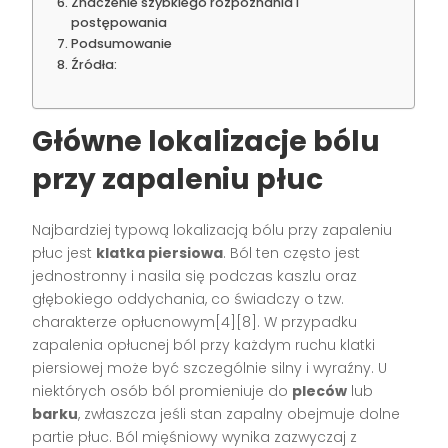
Znaczenie szybkiego rozpoznania i
postępowania
Podsumowanie
Źródła:
Główne lokalizacje bólu
przy zapaleniu płuc
Najbardziej typową lokalizacją bólu przy zapaleniu
płuc jest
klatka piersiowa
. Ból ten często jest
jednostronny i nasila się podczas kaszlu oraz
głębokiego oddychania, co świadczy o tzw.
charakterze opłucnowym[4][8]. W przypadku
zapalenia opłucnej ból przy każdym ruchu klatki
piersiowej może być szczególnie silny i wyraźny. U
niektórych osób ból promieniuje do
pleców
lub
barku
, zwłaszcza jeśli stan zapalny obejmuje dolne
partie płuc. Ból mięśniowy wynika zazwyczaj z