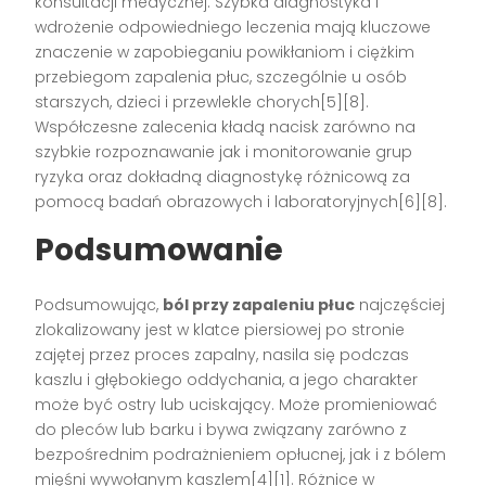
konsultacji medycznej. Szybka diagnostyka i
wdrożenie odpowiedniego leczenia mają kluczowe
znaczenie w zapobieganiu powikłaniom i ciężkim
przebiegom zapalenia płuc, szczególnie u osób
starszych, dzieci i przewlekle chorych[5][8].
Współczesne zalecenia kładą nacisk zarówno na
szybkie rozpoznawanie jak i monitorowanie grup
ryzyka oraz dokładną diagnostykę różnicową za
pomocą badań obrazowych i laboratoryjnych[6][8].
Podsumowanie
Podsumowując,
ból przy zapaleniu płuc
najczęściej
zlokalizowany jest w klatce piersiowej po stronie
zajętej przez proces zapalny, nasila się podczas
kaszlu i głębokiego oddychania, a jego charakter
może być ostry lub uciskający. Może promieniować
do pleców lub barku i bywa związany zarówno z
bezpośrednim podrażnieniem opłucnej, jak i z bólem
mięśni wywołanym kaszlem[4][1]. Różnice w