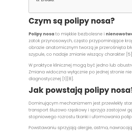
Czym są polipy nosa?
Polipy nosa
to miękkie bezbolesne i
nienowotw
zatok przynosowych, często przypominające krop
obrazie anatomicznym tworzą je przerośnięta bł
szypule, co nadaje zmianie wiszący charakter [5]
W praktyce klinicznej mogą być jedno lub obustro
Zmiana widoczna wyłącznie po jednej stronie nie
diagnostycznej [1][8].
Jak powstają polipy nosa
Dominującym mechanizmem jest przewlekły stan z
transport śluzowo rzęskowy i sprzyja zastojowi g
stopniowego rozrostu tkanki i uformowania polipa
Powstawaniu sprzyjają alergie, astma, nawracają