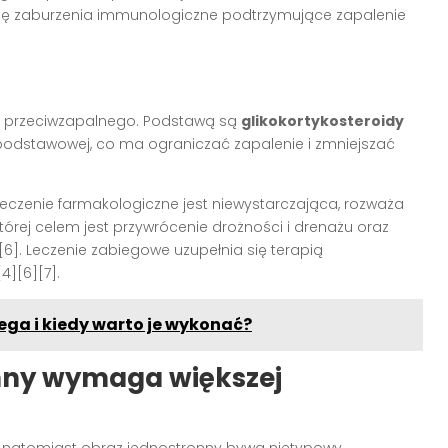
 się zaburzenia immunologiczne podtrzymujące zapalenie
a przeciwzapalnego. Podstawą są
glikokortykosteroidy
 podstawowej, co ma ograniczać zapalenie i zmniejszać
leczenie farmakologiczne jest niewystarczająca, rozważa
 której celem jest przywrócenie drożności i drenażu oraz
[6]. Leczenie zabiegowe uzupełnia się terapią
4][6][7].
ga i kiedy warto je wykonać?
onny wymaga większej