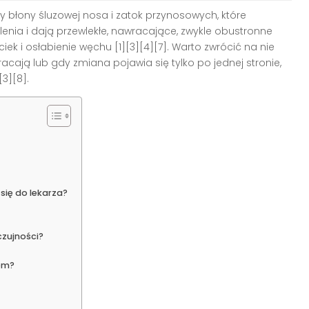
 błony śluzowej nosa i zatok przynosowych, które
alenia i dają przewlekłe, nawracające, zwykle obustronne
iek i osłabienie węchu [1][3][4][7]. Warto zwrócić na nie
ają lub gdy zmiana pojawia się tylko po jednej stronie,
3][8].
się do lekarza?
czujności?
iom?