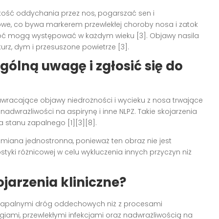
kość oddychania przez nos, pogarszać sen i
e, co bywa markerem przewlekłej choroby nosa i zatok
choć mogą występować w każdym wieku [3]. Objawy nasila
urz, dym i przesuszone powietrze [3].
gólną uwagę i zgłosić się do
awracające objawy niedrożności i wycieku z nosa trwające
 nadwrażliwości na aspirynę i inne NLPZ. Takie skojarzenia
 stanu zapalnego [1][3][8].
miana jednostronna, ponieważ ten obraz nie jest
yki różnicowej w celu wykluczenia innych przyczyn niż
ojarzenia kliniczne?
 zapalnymi dróg oddechowych niż z procesami
iami, przewlekłymi infekcjami oraz nadwrażliwością na