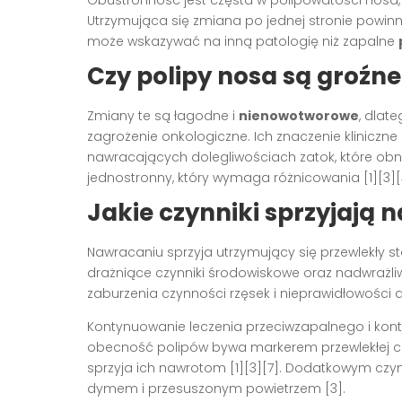
Obustronność jest częsta w polipowatości nosa
Utrzymująca się zmiana po jednej stronie powinn
może wskazywać na inną patologię niż zapalne
Czy polipy nosa są groźne
Zmiany te są łagodne i
nienowotworowe
, dlat
zagrożenie onkologiczne. Ich znaczenie kliniczne
nawracających dolegliwościach zatok, które obn
jednostronny, który wymaga różnicowania [1][3][4
Jakie czynniki sprzyjają
Nawracaniu sprzyja utrzymujący się przewlekły st
drażniące czynniki środowiskowe oraz nadwrażli
zaburzenia czynności rzęsek i nieprawidłowości a
Kontynuowanie leczenia przeciwzapalnego i kont
obecność polipów bywa markerem przewlekłej cho
sprzyja ich nawrotom [1][3][7]. Dodatkowym czynn
dymem i przesuszonym powietrzem [3].