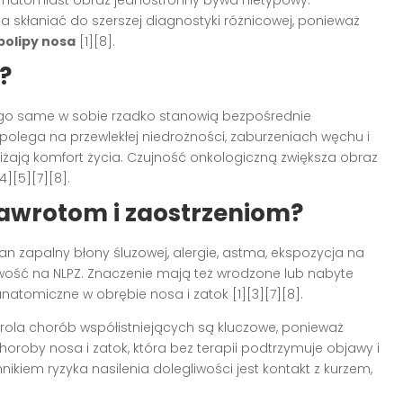
, natomiast obraz jednostronny bywa nietypowy.
a skłaniać do szerszej diagnostyki różnicowej, ponieważ
polipy nosa
[1][8].
?
ego same w sobie rzadko stanowią bezpośrednie
 polega na przewlekłej niedrożności, zaburzeniach węchu i
iżają komfort życia. Czujność onkologiczną zwiększa obraz
][5][7][8].
 nawrotom i zaostrzeniom?
an zapalny błony śluzowej, alergie, astma, ekspozycja na
wość na NLPZ. Znaczenie mają też wrodzone lub nabyte
natomiczne w obrębie nosa i zatok [1][3][7][8].
rola chorób współistniejących są kluczowe, ponieważ
roby nosa i zatok, która bez terapii podtrzymuje objawy i
ikiem ryzyka nasilenia dolegliwości jest kontakt z kurzem,