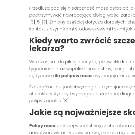
Przedłużająca się niedrożność może osłabiać ja
podtrzymywać nawracające dolegliwości zatokow
[3][5][7]. Zmiany częściej dotyczą dorosłych, 
kontakt z czynnikami środowiskowymi takimi jak k
Kiedy warto zwrócić szcze
lekarza?
Wskazaniem do pilnej oceny są przewlekłe lub n
tygodniami oraz współistnienie astmy, alergii lub
są typowe dla
polipów nosa
i wymagają leczenia
Szczególnej czujności wymaga utrzymująca się z
charakterystyczny i wymaga poszerzonej diagnost
polipy zapalne [8].
Jakie są najważniejsze sk
Polipy nosa
częściej współistnieją z chorobami
nowotworowymi. Typowe są związki z astmą, alerg