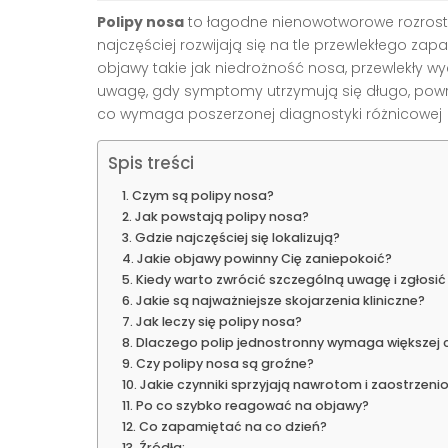
Polipy nosa
to łagodne nienowotworowe rozrosty
najczęściej rozwijają się na tle przewlekłego zap
objawy takie jak niedrożność nosa, przewlekły wyc
uwagę, gdy symptomy utrzymują się długo, powrac
co wymaga poszerzonej diagnostyki różnicowej [
Spis treści
Czym są polipy nosa?
Jak powstają polipy nosa?
Gdzie najczęściej się lokalizują?
Jakie objawy powinny Cię zaniepokoić?
Kiedy warto zwrócić szczególną uwagę i zgłosić 
Jakie są najważniejsze skojarzenia kliniczne?
Jak leczy się polipy nosa?
Dlaczego polip jednostronny wymaga większej 
Czy polipy nosa są groźne?
Jakie czynniki sprzyjają nawrotom i zaostrzen
Po co szybko reagować na objawy?
Co zapamiętać na co dzień?
Źródła: