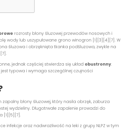
orowe
rozrosty błony śluzowej przewodów nosowych i
lę wody lub uszypułowane grono winogron [1][3][4][7]. W
ona śluzowa i obrzęknięta tkanka podśluzowa, zwykle na
[7].
nne, jednak częściej stwierdza się układ
obustronny
.
 jest typowa i wymaga szczególnej czujności
?
apalny błony śluzowej, który nasila obrzęk, zaburza
ęstej wydzieliny. Długotrwałe zapalenie prowadzi do
 [1][5][7].
ce infekcje oraz nadwrażliwość na leki z grupy NLPZ w tym