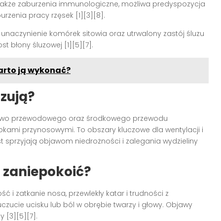
także zaburzenia immunologiczne, możliwa predyspozycja
rzenia pracy rzęsek [1][3][8].
 unaczynienie komórek sitowia oraz utrwalony zastój śluzu
t błony śluzowej [1][5][7].
warto ją wykonać?
izują?
iowo przewodowego oraz środkowego przewodu
tokami przynosowymi. To obszary kluczowe dla wentylacji i
t sprzyjają objawom niedrożności i zalegania wydzieliny
 zaniepokoić?
 i zatkanie nosa, przewlekły katar i trudności z
zucie ucisku lub ból w obrębie twarzy i głowy. Objawy
 [3][5][7].