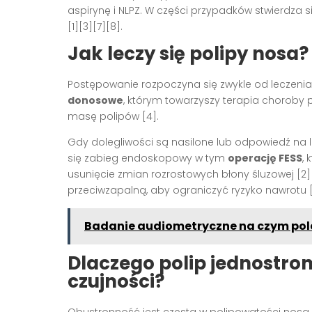
aspirynę i NLPZ. W części przypadków stwierdza
[1][3][7][8].
Jak leczy się polipy nosa?
Postępowanie rozpoczyna się zwykle od leczeni
donosowe
, którym towarzyszy terapia choroby
masę polipów [4].
Gdy dolegliwości są nasilone lub odpowiedź na 
się zabieg endoskopowy w tym
operację FESS
,
usunięcie zmian rozrostowych błony śluzowej [2]
przeciwzapalną, aby ograniczyć ryzyko nawrotu [
Badanie audiometryczne na czym pole
Dlaczego polip jednostr
czujności?