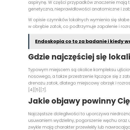
aspirynę. W części przypadków znaczenie mają 
genetyczna, nieprawidłowości anatomiczne i zabu
W opisie czynników lokalnych wymienia się słabe
w obrębie zatok, co podtrzymuje zapalenie i rozros
Endoskopia co to za badanie i kiedy 
Gdzie najczęściej się lokal
Typowym miejscem są okolice kompleksu ujśc
nosowego, a także przestrzenie łączące się z za
drenażu zatok, dlatego miejscowy obrzęk i rozros
[4][5][7].
Jakie objawy powinny Cię
Najczęstsze dolegliwości to uporczywa niedrożność
usuwaniem wydzieliny, pogorszenie węchu oraz uc
zwykle mają charakter przewlekły lub nawracający