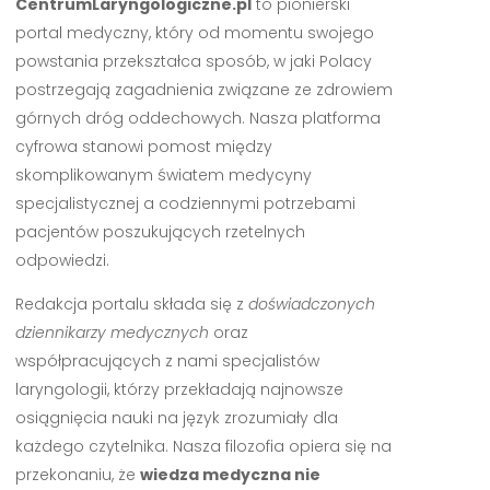
CentrumLaryngologiczne.pl
to pionierski
portal medyczny, który od momentu swojego
powstania przekształca sposób, w jaki Polacy
postrzegają zagadnienia związane ze zdrowiem
górnych dróg oddechowych. Nasza platforma
cyfrowa stanowi pomost między
skomplikowanym światem medycyny
specjalistycznej a codziennymi potrzebami
pacjentów poszukujących rzetelnych
odpowiedzi.
Redakcja portalu składa się z
doświadczonych
dziennikarzy medycznych
oraz
współpracujących z nami specjalistów
laryngologii, którzy przekładają najnowsze
osiągnięcia nauki na język zrozumiały dla
każdego czytelnika. Nasza filozofia opiera się na
przekonaniu, że
wiedza medyczna nie