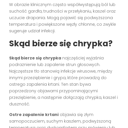
W obrazie klinicznym często współwystępują ból lub
suchość gardła, trudności w przełykaniu, kaszel oraz
uczucie drapania. Mogą pojawić się podwyższona
temperatura i powiększone węzły chłonne, co zwykle
sugeruje udział infekcji.
Skąd bierze się chrypka?
Skąd bierze się chrypka
najczęściej wyjaśnia
podrażnienie lub zapalenie strun głosowych.
Najczęstsze tło stanowią infekcje wirusowe, między
innymi przeziębienie i grypa, które prowadzą do
ostrego zapalenia krtani. Ten stan bywa
poprzedzony objawami przypominającymi
przeziębienie, a następnie dołączają chrypka, kaszel i
duszność.
Ostre zapalenie krtani
objawia się złym
samopoczuciem, suchym kaszlem, podwyższoną
temperaturą oraz dyskomfortem przy mówieniu lub