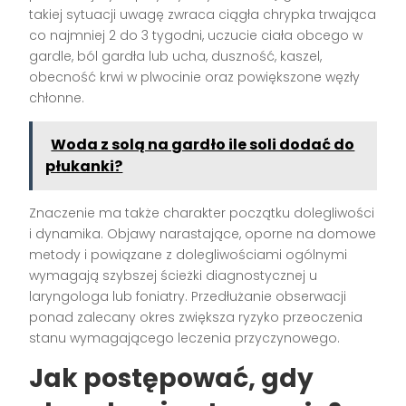
takiej sytuacji uwagę zwraca ciągła chrypka trwająca
co najmniej 2 do 3 tygodni, uczucie ciała obcego w
gardle, ból gardła lub ucha, duszność, kaszel,
obecność krwi w plwocinie oraz powiększone węzły
chłonne.
Woda z solą na gardło ile soli dodać do
płukanki?
Znaczenie ma także charakter początku dolegliwości
i dynamika. Objawy narastające, oporne na domowe
metody i powiązane z dolegliwościami ogólnymi
wymagają szybszej ścieżki diagnostycznej u
laryngologa lub foniatry. Przedłużanie obserwacji
ponad zalecany okres zwiększa ryzyko przeoczenia
stanu wymagającego leczenia przyczynowego.
Jak postępować, gdy